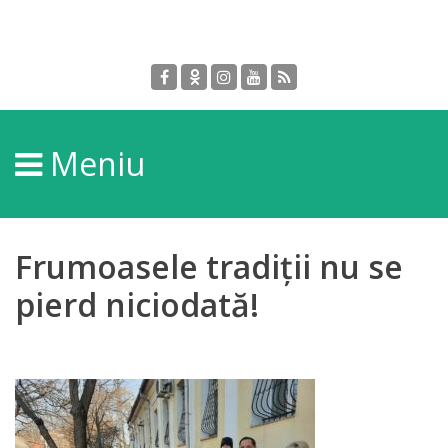
Despre
DGPDC
Meniu
Informații
despre
DGPDC
Frumoasele tradiții nu se
Subdiviziuni/Servicii
pierd niciodată!
Structura
Strategia