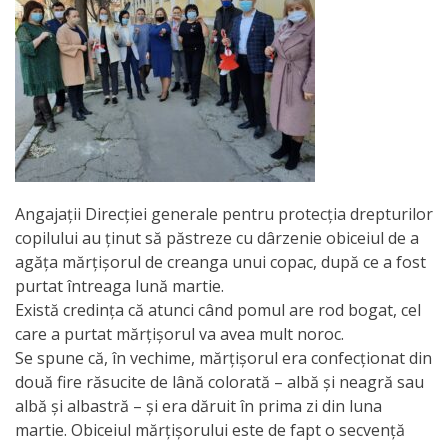
Orarul
audienței
Managementul
instituției
Planuri
de
Angajații Direcției generale pentru protecția drepturilor
copilului au ținut să păstreze cu dârzenie obiceiul de a
activitate
agăța mărțișorul de creanga unui copac, după ce a fost
purtat întreaga lună martie.
Parteneriate
Există credinţa că atunci când pomul are rod bogat, cel
care a purtat mărţişorul va avea mult noroc.
Proiecte
Se spune că, în vechime, mărţişorul era confecţionat din
două fire răsucite de lână colorată – albă şi neagră sau
Rapoarte
albă şi albastră – şi era dăruit în prima zi din luna
martie. Obiceiul mărţişorului este de fapt o secvenţă
de