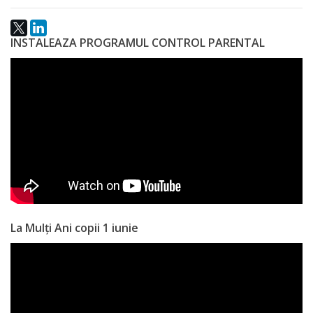
națională
Acte
INSTALEAZA PROGRAMUL CONTROL PARENTAL
interne
Media
Comunicate
de
presă
Informații
La Mulți Ani copii 1 iunie
utile
Versiunea
veche