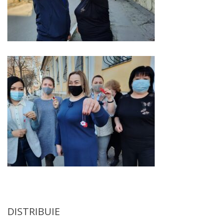
Anticorupție
Știri
și
Evenimente
Acte
și
regulamente
Legislație
internațională
Legislație
DISTRIBUIE