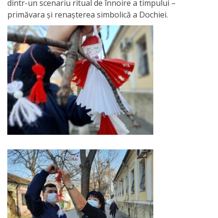
dintr-un scenariu ritual de înnoire a timpului –
activitate
primăvara şi renaşterea simbolică a Dochiei.
Transparență
Achiziții
publice
Invitații
de
participare
Planuri
de
achiziții