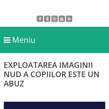
Despre
DGPDC
Meniu
Informații
despre
DGPDC
EXPLOATAREA IMAGINII
Subdiviziuni/Servicii
NUD A COPIILOR ESTE UN
ABUZ
Structura
Strategia