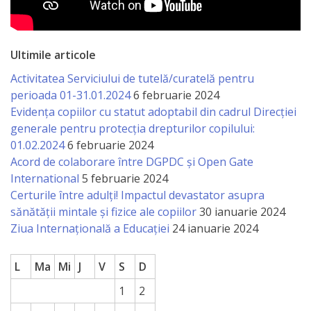
a
paginii
Ultimile articole
web
Activitatea Serviciului de tutelă/curatelă pentru
perioada 01-31.01.2024
6 februarie 2024
Contacte
Evidența copiilor cu statut adoptabil din cadrul Direcției
generale pentru protecția drepturilor copilului:
01.02.2024
6 februarie 2024
Acord de colaborare între DGPDC și Open Gate
International
5 februarie 2024
Certurile între adulți! Impactul devastator asupra
sănătății mintale și fizice ale copiilor
30 ianuarie 2024
Ziua Internațională a Educației
24 ianuarie 2024
L
Ma
Mi
J
V
S
D
1
2