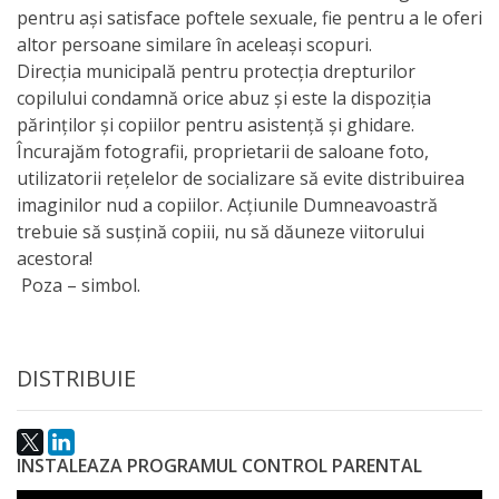
pentru ași satisface poftele sexuale, fie pentru a le oferi
Anticorupție
altor persoane similare în aceleași scopuri.
Direcția municipală pentru protecția drepturilor
Știri
copilului condamnă orice abuz și este la dispoziția
și
părinților și copiilor pentru asistență și ghidare.
Încurajăm fotografii, proprietarii de saloane foto,
Evenimente
utilizatorii rețelelor de socializare să evite distribuirea
imaginilor nud a copiilor. Acțiunile Dumneavoastră
Acte
trebuie să susțină copiii, nu să dăuneze viitorului
și
acestora!
Poza – simbol.
regulamente
Legislație
DISTRIBUIE
internațională
Legislație
INSTALEAZA PROGRAMUL CONTROL PARENTAL