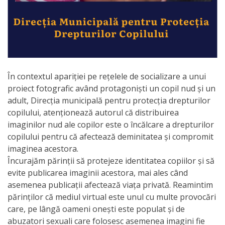
activitate
Transparență
Achiziții
În contextul apariției pe rețelele de socializare a unui
publice
proiect fotografic având protagoniști un copil nud și un
adult, Direcția municipală pentru protecția drepturilor
Invitații
copilului, atenționează autorul că distribuirea
imaginilor nud ale copilor este o încălcare a drepturilor
de
copilului pentru că afectează deminitatea și compromit
participare
imaginea acestora.
Încurajăm părinții să protejeze identitatea copiilor și să
Planuri
evite publicarea imaginii acestora, mai ales când
asemenea publicații afectează viața privată. Reamintim
de
părinților că mediul virtual este unul cu multe provocări
achiziții
care, pe lângă oameni onești este populat și de
abuzatori sexuali care folosesc asemenea imagini fie