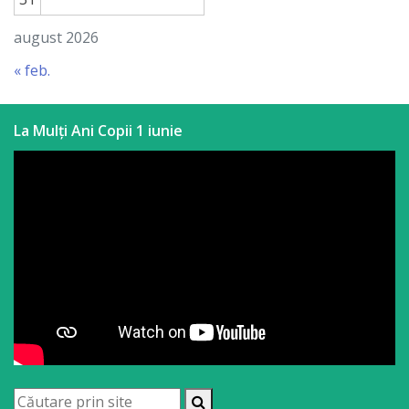
a
august 2026
paginii
« feb.
web
La Mulți Ani Copii 1 iunie
Contacte