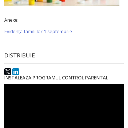
activitate
Anexe:
Transparență
Evidența familiilor 1 septembrie
Achiziții
publice
DISTRIBUIE
Invitații
de
INSTALEAZA PROGRAMUL CONTROL PARENTAL
participare
Planuri
de
achiziții