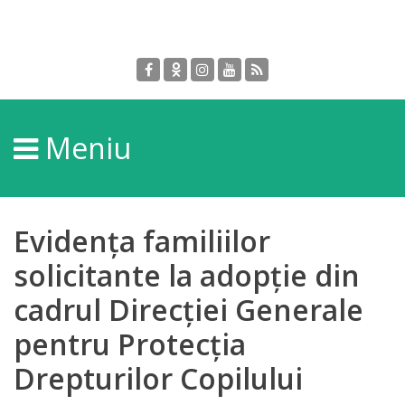
Despre
DGPDC
Meniu
Informații
despre
DGPDC
Evidența familiilor
Subdiviziuni/Servicii
solicitante la adopție din
cadrul Direcției Generale
Structura
pentru Protecția
Strategia
Drepturilor Copilului