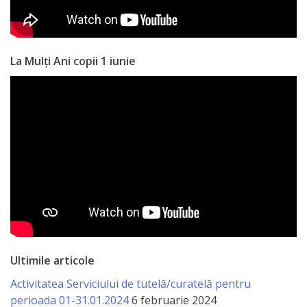
Anticorupție
Știri
La Mulți Ani copii 1 iunie
și
Evenimente
Acte
și
regulamente
Legislație
internațională
Ultimile articole
Legislație
Activitatea Serviciului de tutelă/curatelă pentru
perioada 01-31.01.2024
6 februarie 2024