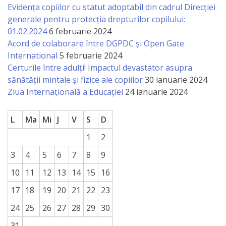
națională
Evidența copiilor cu statut adoptabil din cadrul Direcției
generale pentru protecția drepturilor copilului:
Acte
01.02.2024
6 februarie 2024
interne
Acord de colaborare între DGPDC și Open Gate
International
5 februarie 2024
Certurile între adulți! Impactul devastator asupra
Media
sănătății mintale și fizice ale copiilor
30 ianuarie 2024
Ziua Internațională a Educației
24 ianuarie 2024
Comunicate
de
L
Ma
Mi
J
V
S
D
presă
1
2
3
4
5
6
7
8
9
Informații
10
11
12
13
14
15
16
utile
17
18
19
20
21
22
23
Versiunea
24
25
26
27
28
29
30
veche
31