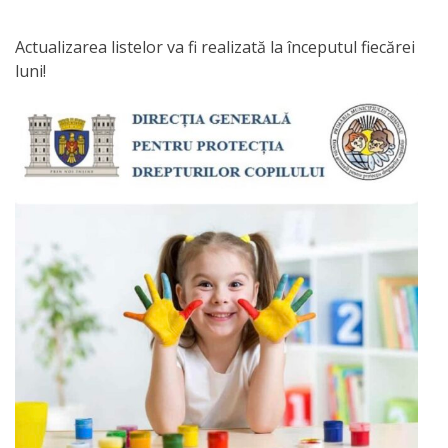
Orarul
audienței
Actualizarea listelor va fi realizată la începutul fiecărei
luni!
Managementul
instituției
Planuri
de
activitate
Parteneriate
Proiecte
Rapoarte
de