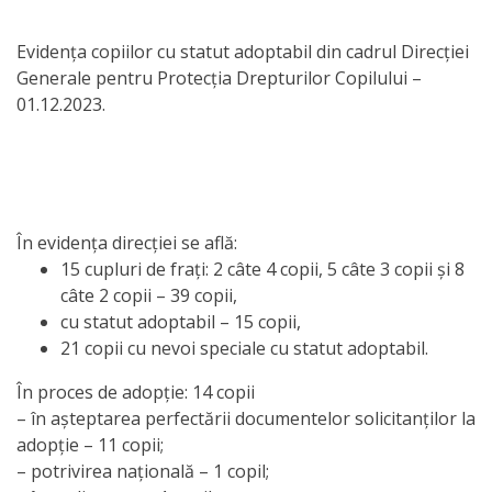
Orarul
audienței
Evidența copiilor cu statut adoptabil din cadrul Direcției
Generale pentru Protecția Drepturilor Copilului –
Managementul
01.12.2023.
instituției
Planuri
de
În evidența direcției se află:
15 cupluri de frați: 2 câte 4 copii, 5 câte 3 copii și 8
activitate
câte 2 copii – 39 copii,
cu statut adoptabil – 15 copii,
Parteneriate
21 copii cu nevoi speciale cu statut adoptabil.
Proiecte
În proces de adopție: 14 copii
– în așteptarea perfectării documentelor solicitanților la
Rapoarte
adopție – 11 copii;
– potrivirea națională – 1 copil;
de