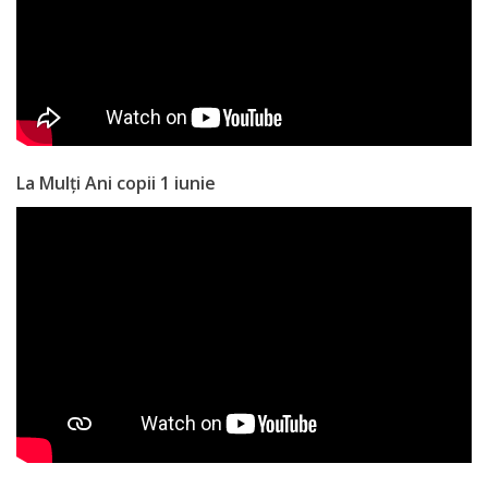
Anticorupție
Știri
și
Evenimente
La Mulți Ani copii 1 iunie
Acte
și
regulamente
Legislație
internațională
Legislație