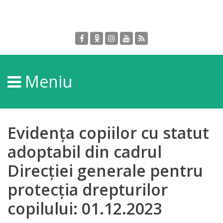
Despre
DGPDC
Meniu
Informații
despre
DGPDC
Evidența copiilor cu statut
Subdiviziuni/Servicii
adoptabil din cadrul
Direcției generale pentru
Structura
protecția drepturilor
Strategia
copilului: 01.12.2023