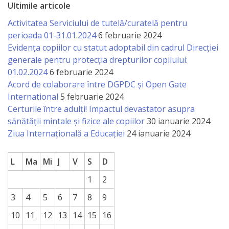
națională
Ultimile articole
Activitatea Serviciului de tutelă/curatelă pentru
Acte
perioada 01-31.01.2024
6 februarie 2024
interne
Evidența copiilor cu statut adoptabil din cadrul Direcției
generale pentru protecția drepturilor copilului:
Media
01.02.2024
6 februarie 2024
Acord de colaborare între DGPDC și Open Gate
Comunicate
International
5 februarie 2024
Certurile între adulți! Impactul devastator asupra
de
sănătății mintale și fizice ale copiilor
30 ianuarie 2024
presă
Ziua Internațională a Educației
24 ianuarie 2024
Informații
L
Ma
Mi
J
V
S
D
utile
1
2
3
4
5
6
7
8
9
Versiunea
10
11
12
13
14
15
16
veche