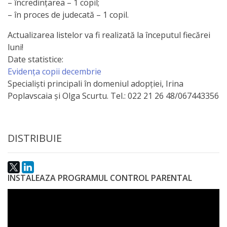
– încredințarea – 1 copil;
activitate
– în proces de judecată – 1 copil.
Actualizarea listelor va fi realizată la începutul fiecărei
Transparență
luni!
Date statistice:
Achiziții
Evidența copii decembrie
Specialiști principali în domeniul adopției, Irina
publice
Poplavscaia și Olga Scurtu. Tel.: 022 21 26 48/067443356
Invitații
de
DISTRIBUIE
participare
Planuri
INSTALEAZA PROGRAMUL CONTROL PARENTAL
de
achiziții