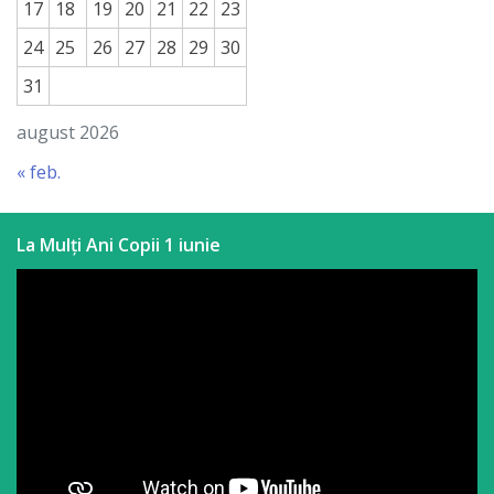
17
18
19
20
21
22
23
a
24
25
26
27
28
29
30
paginii
31
web
august 2026
Contacte
« feb.
La Mulți Ani Copii 1 iunie