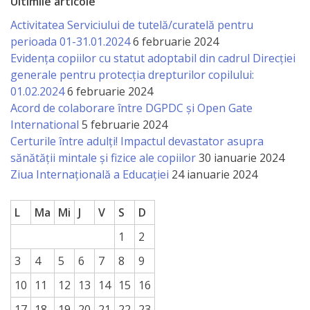
Ultimile articole
Activitatea Serviciului de tutelă/curatelă pentru
perioada 01-31.01.2024
6 februarie 2024
Evidența copiilor cu statut adoptabil din cadrul Direcției
generale pentru protecția drepturilor copilului:
01.02.2024
6 februarie 2024
Acord de colaborare între DGPDC și Open Gate
International
5 februarie 2024
Certurile între adulți! Impactul devastator asupra
sănătății mintale și fizice ale copiilor
30 ianuarie 2024
Ziua Internațională a Educației
24 ianuarie 2024
L
Ma
Mi
J
V
S
D
1
2
3
4
5
6
7
8
9
10
11
12
13
14
15
16
17
18
19
20
21
22
23