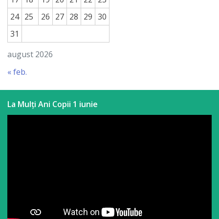
24
25
26
27
28
29
30
31
august 2026
« feb.
La Mulți Ani Copii 1 iunie