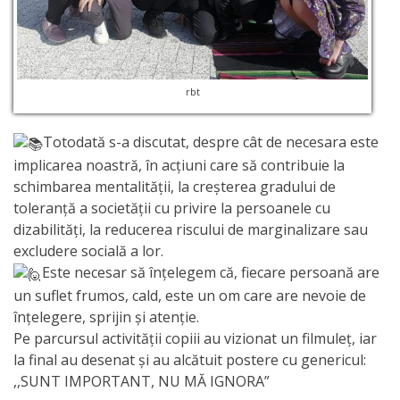
Anticorupție
Știri
rbt
și
Evenimente
Totodată s-a discutat, despre cât de necesara este
implicarea noastră, în acțiuni care să contribuie la
Acte
schimbarea mentalității, la creşterea gradului de
și
toleranţă a societăţii cu privire la persoanele cu
dizabilităţi, la reducerea riscului de marginalizare sau
regulamente
excludere socială a lor.
Este necesar să înțelegem că, fiecare persoană are
Legislație
un suflet frumos, cald, este un om care are nevoie de
înțelegere, sprijin și atenție.
internațională
Pe parcursul activității copiii au vizionat un filmuleț, iar
la final au desenat și au alcătuit postere cu genericul:
Legislație
,,SUNT IMPORTANT, NU MĂ IGNORA”