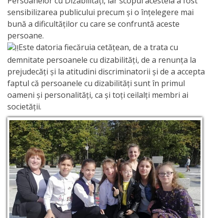
Persoanelor cu Dizabilităţi, iar scopul acesteia a fost
sensibilizarea publicului precum și o înțelegere mai
activitate
bună a dificultăților cu care se confruntă aceste
persoane.
Transparență
Este datoria fiecăruia cetățean, de a trata cu
demnitate persoanele cu dizabilități, de a renunța la
Achiziții
prejudecăți și la atitudini discriminatorii și de a accepta
publice
faptul că persoanele cu dizabilități sunt în primul
oameni și personalități, ca și toți ceilalți membri ai
societății.
Invitații
de
participare
Planuri
de
achiziții