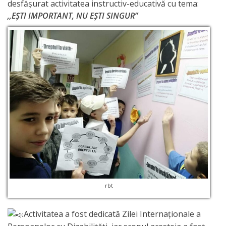
Orarul
desfășurat activitatea instructiv-educativă cu tema:
,,EȘTI IMPORTANT, NU EȘTI SINGUR”
audienței
Managementul
instituției
Planuri
de
activitate
Parteneriate
Proiecte
rbt
Rapoarte
Activitatea a fost dedicată Zilei Internaționale a
de