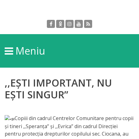
Despre
DGPDC
Meniu
Informații
despre
DGPDC
,,EȘTI IMPORTANT, NU
Subdiviziuni/Servicii
EȘTI SINGUR”
Structura
Copiii din cadrul Centrelor Comunitare pentru copii
Strategia
și tineri ,,Speranța” și ,,Evrica” din cadrul Direcției
pentru protecția drepturilor copilului sec. Ciocana, au