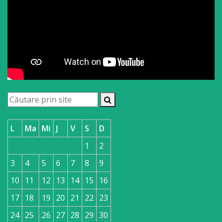
a
paginii
web
Contacte
L
Ma
Mi
J
V
S
D
1
2
3
4
5
6
7
8
9
10
11
12
13
14
15
16
17
18
19
20
21
22
23
24
25
26
27
28
29
30