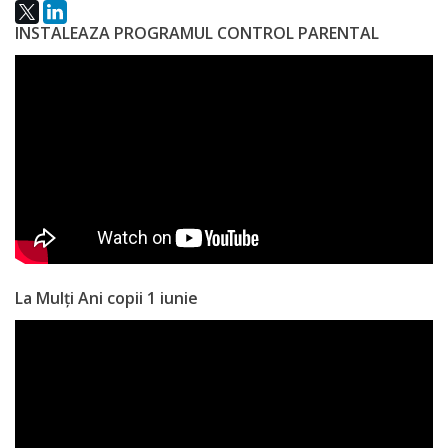
activitate
INSTALEAZA PROGRAMUL CONTROL PARENTAL
Transparență
Achiziții
publice
Invitații
de
participare
La Mulți Ani copii 1 iunie
Planuri
de
achiziții