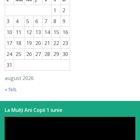
națională
1
2
Acte
3
4
5
6
7
8
9
interne
10
11
12
13
14
15
16
Media
17
18
19
20
21
22
23
24
25
26
27
28
29
30
Comunicate
31
de
august 2026
presă
« feb.
Informații
utile
La Mulți Ani Copii 1 iunie
Versiunea
veche