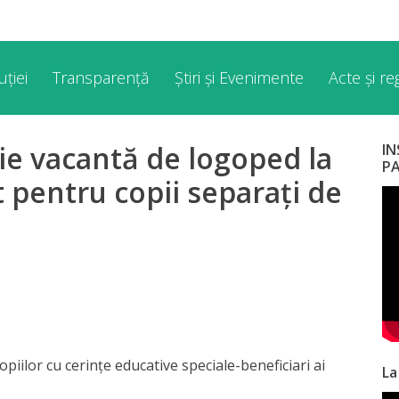
ției
Transparență
Știri și Evenimente
Acte și r
e vacantă de logoped la
I
P
 pentru copii separați de
piilor cu cerinţe educative speciale-beneficiari ai
La