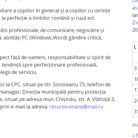
Ce
as
tare a copiilor în general şi a copiilor cu cerinţe
ia
la perfecţie a limbilor română şi rusă ect.
Zi
20
ităţii profesionale; de comunicare; negociere şi
pă; abilităţi PC (Windows,Word) gândire critică,
L
pect faţă de oameni, responsabilitate şi spirit de
i şi tendinţă spre perfecţionare profesională,
3
olegii de serviciu.
1
oc la CPC, situat pe str. Soroceanu 73, telefon de
1
anager; Direcţia municipală pentru protecţia
, situat pe adresa mun. Chişinău, str. A. Vlăhuţă 3,
2
 prin e-mail la adresa:
resurseumane@mail.ru
3
au
« 