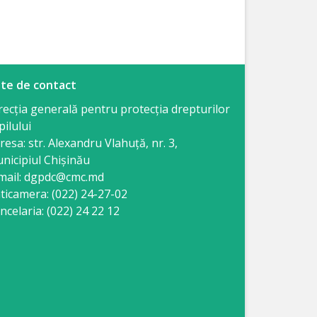
te de contact
recția generală pentru protecția drepturilor
pilului
resa: str. Alexandru Vlahuţă, nr. 3,
nicipiul Chişinău
mail: dgpdc@cmc.md
ticamera: (022) 24-27-02
ncelaria: (022) 24 22 12