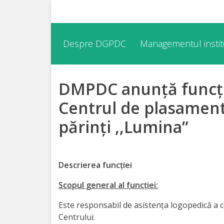
Despre
Despre DGPDC
Managementul institu
DGPDC
DMPDC anunță funcți
Informații
despre
Centrul de plasament
DGPDC
părinți ,,Lumina”
Subdiviziuni/Servicii
Descrierea funcției
Structura
Scopul general al funcţiei:
Strategia
Este responsabil de asistenţa logopedică a co
Centrului.