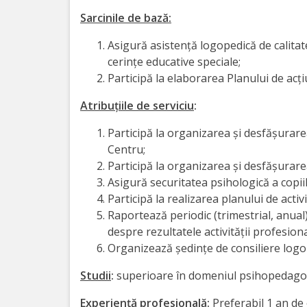
Orarul
Sarcinile de bază:
audienței
Asigură asistenţă logopedică de calitat
Managementul
cerinţe educative speciale;
Participă la elaborarea Planului de acţi
instituției
Atribuţiile de serviciu
:
Planuri
Participă la organizarea şi desfăşurarea
de
Centru;
Participă la organizarea şi desfăşurarea
activitate
Asigură securitatea psihologică a copiil
Participă la realizarea planului de activ
Parteneriate
Raportează periodic (trimestrial, anual
despre rezultatele activităţii profesiona
Proiecte
Organizează şedinţe de consiliere logop
Studii
:
superioare în domeniul psihopedagog
Rapoarte
de
Experienţă profesională
:
Preferabil 1 an de