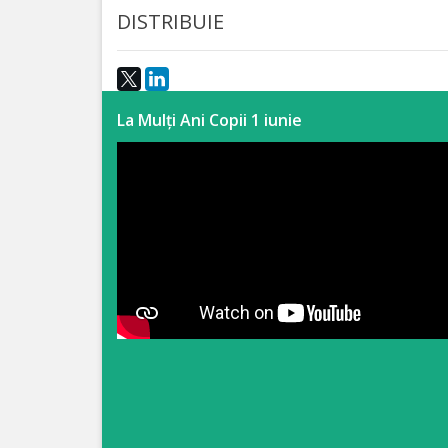
DISTRIBUIE
Anticorupție
Știri
și
La Mulți Ani Copii 1 iunie
Evenimente
Acte
și
regulamente
Legislație
internațională
Legislație