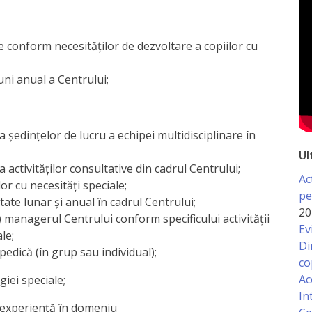
e conform necesităţilor de dezvoltare a copiilor cu
uni anual a Centrului;
 şedinţelor de lucru a echipei multidisciplinare în
Ul
 activităţilor consultative din cadrul Centrului;
Ac
or cu necesităţi speciale;
pe
itate lunar şi anual în cadrul Centrului;
20
) managerul Centrului conform specificului activităţii
Ev
le;
Di
edică (în grup sau individual);
co
Ac
iei speciale;
In
 experienţă în domeniu