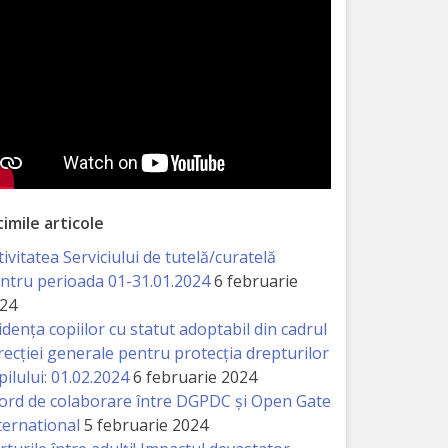
timile articole
tivitatea Serviciului de tutelă/curatelă
ntru perioada 01-31.01.2024
6 februarie
24
idența copiilor cu statut adoptabil din cadrul
recției generale pentru protecția drepturilor
pilului: 01.02.2024
6 februarie 2024
ord de colaborare între DGPDC și Open Gate
ternational
5 februarie 2024