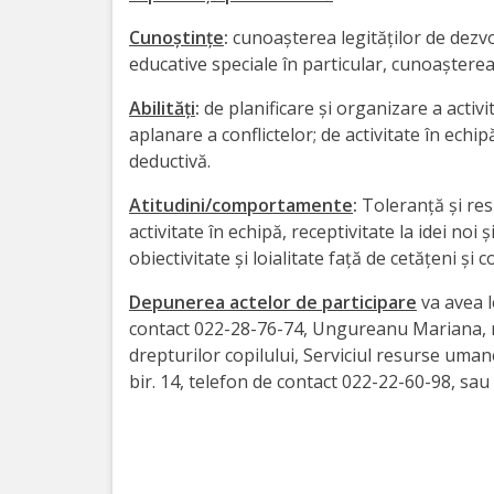
activitate
Cunoştinţe
:
cunoaşterea legităţilor de dezvol
educative speciale în particular, cunoaşterea 
Transparență
Abilităţi
:
de planificare şi organizare a activ
aplanare a conflictelor; de activitate în echi
Achiziții
deductivă.
publice
Atitudini/comportamente
:
Toleranţă şi res
activitate în echipă, receptivitate la idei no
Invitații
obiectivitate şi loialitate faţă de cetăţeni şi c
de
Depunerea actelor de participare
va avea l
participare
contact 022-28-76-74, Ungureanu Mariana, m
drepturilor copilului, Serviciul resurse umane
Planuri
bir. 14, telefon de contact 022-22-60-98, sau
de
achiziții