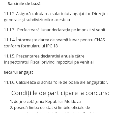
Sarcinile de bază:
Anticorupție
11.1.2. Asigură calcularea salariului angajaţilor Direcţiei
Știri
generale şi subdiviziunilor acesteia
și
11.1.3. Perfectează lunar declaraţia pe impozit şi venit
Evenimente
11.1.4. Întocmeşte darea de seamă lunar pentru CNAS
conform formularului IPC 18
Acte
11.1.5. Prezentarea declarației anuale către
și
Inspectoratul Fiscal privind impozitul pe venit al
regulamente
fiecărui angajat
Legislație
11.1.6. Calculează și achită foile de boală ale angajaților.
internațională
Condiţiile de participare la concurs:
deţine cetăţenia Republicii Moldova;
Legislație
posedă limba de stat şi limbile oficiale de