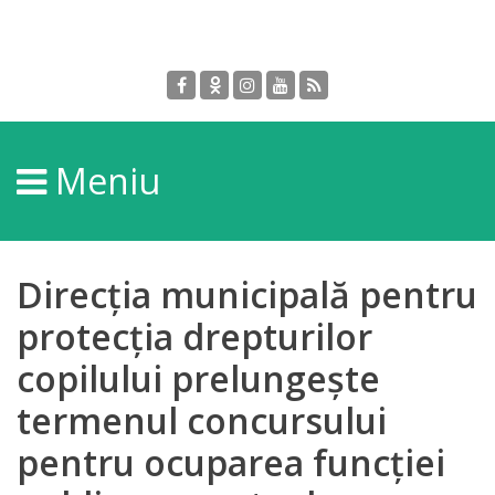
Despre
DGPDC
Meniu
Informații
despre
DGPDC
Direcţia municipală pentru
Subdiviziuni/Servicii
protecţia drepturilor
copilului prelungește
Structura
termenul concursului
Strategia
pentru ocuparea funcţiei