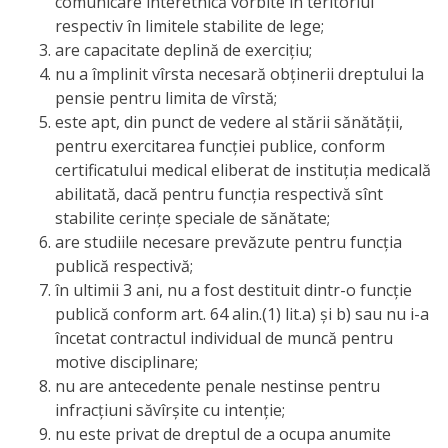
națională
comunicare interetnică vorbite în teritoriul
respectiv în limitele stabilite de lege;
Acte
are capacitate deplină de exerciţiu;
nu a împlinit vîrsta necesară obţinerii dreptului la
interne
pensie pentru limita de vîrstă;
este apt, din punct de vedere al stării sănătăţii,
Media
pentru exercitarea funcţiei publice, conform
certificatului medical eliberat de instituţia medicală
Comunicate
abilitată, dacă pentru funcţia respectivă sînt
stabilite cerinţe speciale de sănătate;
de
are studiile necesare prevăzute pentru funcţia
presă
publică respectivă;
în ultimii 3 ani, nu a fost destituit dintr-o funcţie
Informații
publică conform art. 64 alin.(1) lit.a) şi b) sau nu i-a
încetat contractul individual de muncă pentru
utile
motive disciplinare;
nu are antecedente penale nestinse pentru
Versiunea
infracţiuni săvîrşite cu intenţie;
nu este privat de dreptul de a ocupa anumite
veche