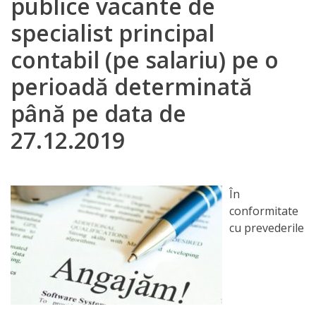
publice vacante de
Orarul
specialist principal
audienței
contabil (pe salariu) pe o
Managementul
perioadă determinată
instituției
până pe data de
Planuri
27.12.2019
de
activitate
În
conformitate
Parteneriate
cu prevederile
Proiecte
Rapoarte
de