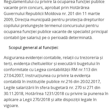
Regulamentului cu privire la ocuparea funcţiei publice
activitate
vacante prin concurs, aprobat prin Hotărârea
Guvernului Republicii Moldova nr. 201 din 11 martie
2009, Direcţia municipală pentru protecţia drepturilor
Transparență
copilului prelungește termenul concursului pentru
ocuparea funcției publice vacante de specialist principal
Achiziții
contabil (pe salariu) pe o perioadă determinată.
publice
Scopul general al funcţiei:
Invitații
Asigurarea evidenţei contabile, relaţii cu trezoreria şi
terţi, evidenţa cheltuielilor şi executării bugetului în
de
conformitate cu Legea contabilităţii RM nr.113 din
participare
27.04.2007, Instrucţiunea cu privire la evidenţa
contabilă în instituţiile publice nr.216 din 20.02.2017,
Planuri
Legile salarizării în sfera bugetară nr. 270 si 271 din
30.11.2018, Hotărîrea 1231/2018 cu privire la punerea în
de
aplicare a Legii 270/2018 şi alte dispoziţii legale în
achiziții
vigoare.