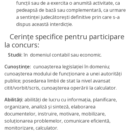
funcţii sau de a exercita o anumită activitate, ca
a
pedeapsă de bază sau complementară, ca urmare
a sentinţei judecătoreşti definitive prin care s-a
paginii
dispus această interdicţie.
web
Cerinţe specifice pentru participare
la concurs:
Contacte
Studii:
în domeniul contabil sau economic.
Cunoştinţe:
cunoaşterea legislaţiei în domeniu;
cunoaşterea modului de funcţionare a unei autorităţi
publice; posedarea limbii de stat la nivel avansat
citit/vorbit/scris, cunoaşterea operării la calculator.
Abilităţi:
abilităţi de lucru cu informaţia, planificare,
organizare, analiză şi sinteză, elaborarea
documentelor, instruire, motivare, mobilizare,
soluţionarea problemelor, comunicare eficientă,
monitorizare, calculator.