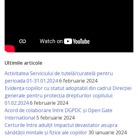
Ultimile articole
Activitatea Serviciului de tutelă/curatelă pentru
perioada 01-31.01.2024
6 februarie 2024
Evidența copiilor cu statut adoptabil din cadrul Direcției
generale pentru protecția drepturilor copilului:
01.02.2024
6 februarie 2024
Acord de colaborare între DGPDC și Open Gate
International
5 februarie 2024
Certurile între adulți! Impactul devastator asupra
sănătății mintale și fizice ale copiilor
30 ianuarie 2024