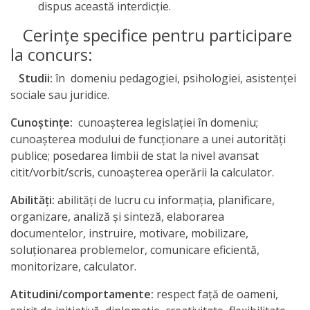
dispus această interdicţie.
a
Cerinţe specifice pentru participare
paginii
la concurs:
web
Studii:
în domeniu pedagogiei, psihologiei, asistenţei
sociale sau juridice.
Contacte
Cunoştinţe:
cunoaşterea legislaţiei în domeniu;
cunoaşterea modului de funcţionare a unei autorităţi
publice; posedarea limbii de stat la nivel avansat
citit/vorbit/scris, cunoaşterea operării la calculator.
Abilităţi:
abilităţi de lucru cu informaţia, planificare,
organizare, analiză şi sinteză, elaborarea
documentelor, instruire, motivare, mobilizare,
soluţionarea problemelor, comunicare eficientă,
monitorizare, calculator.
Atitudini/comportamente:
respect faţă de oameni,