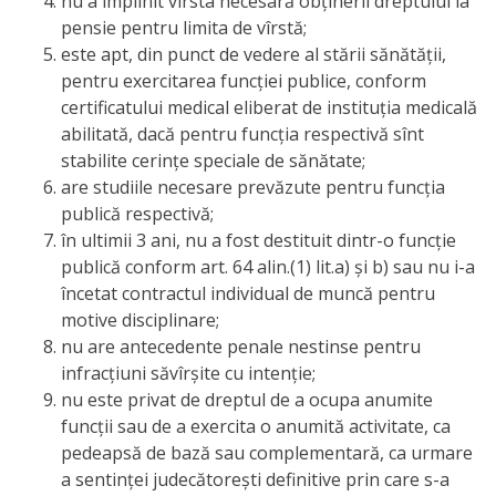
națională
nu a împlinit vîrsta necesară obţinerii dreptului la
pensie pentru limita de vîrstă;
Acte
este apt, din punct de vedere al stării sănătăţii,
pentru exercitarea funcţiei publice, conform
interne
certificatului medical eliberat de instituţia medicală
abilitată, dacă pentru funcţia respectivă sînt
Media
stabilite cerinţe speciale de sănătate;
are studiile necesare prevăzute pentru funcţia
Comunicate
publică respectivă;
în ultimii 3 ani, nu a fost destituit dintr-o funcţie
de
publică conform art. 64 alin.(1) lit.a) şi b) sau nu i-a
presă
încetat contractul individual de muncă pentru
motive disciplinare;
Informații
nu are antecedente penale nestinse pentru
infracţiuni săvîrşite cu intenţie;
utile
nu este privat de dreptul de a ocupa anumite
funcţii sau de a exercita o anumită activitate, ca
Versiunea
pedeapsă de bază sau complementară, ca urmare
a sentinţei judecătoreşti definitive prin care s-a
veche