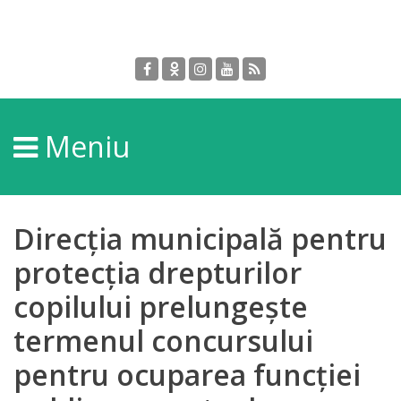
Despre
DGPDC
Meniu
Informații
despre
DGPDC
Direcţia municipală pentru
Subdiviziuni/Servicii
protecţia drepturilor
copilului prelungește
Structura
termenul concursului
Strategia
pentru ocuparea funcţiei