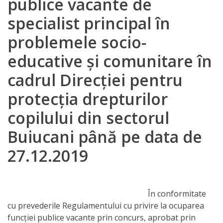
publice vacante de
Orarul
specialist principal în
audienței
problemele socio-
Managementul
educative şi comunitare în
instituției
cadrul Direcţiei pentru
Planuri
protecţia drepturilor
de
copilului din sectorul
activitate
Buiucani până pe data de
Parteneriate
27.12.2019
Proiecte
În conformitate
Rapoarte
cu prevederile Regulamentului cu privire la ocuparea
funcţiei publice vacante prin concurs, aprobat prin
de