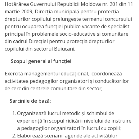
Hotărârea Guvernului Republicii Moldova nr. 201 din 11
activitate
martie 2009, Direcţia municipală pentru protecţia
drepturilor copilului prelungește termenul concursului
Transparență
pentru ocuparea funcţiei publice vacante de specialist
principal în problemele socio-educative şi comunitare
Achiziții
din cadrul Direcţiei pentru protecţia drepturilor
copilului din sectorul Buiucani.
publice
Scopul general al funcţiei:
Invitații
Exercită managementul educaţional, coordonează
de
activitatea pedagogilor organizatori şi conducătorilor
de cerc din centrele comunitare din sector;
participare
Sarcinile de bază:
Planuri
Organizează lucrul metodic şi schimbul de
de
experienţă în scopul ridicării nivelului de instruire
a pedagogilor organizatori în lucrul cu copiii;
achiziții
Elaborează scenarii, agende ale activităţilor