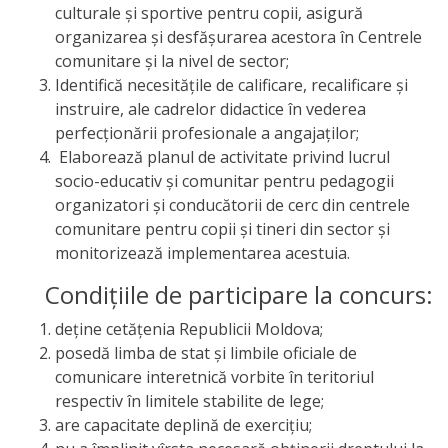
culturale şi sportive pentru copii, asigură
Anticorupție
organizarea şi desfăşurarea acestora în Centrele
comunitare şi la nivel de sector;
Știri
Identifică necesităţile de calificare, recalificare şi
și
instruire, ale cadrelor didactice în vederea
perfecţionării profesionale a angajaţilor;
Evenimente
Elaborează planul de activitate privind lucrul
socio-educativ şi comunitar pentru pedagogii
Acte
organizatori şi conducătorii de cerc din centrele
comunitare pentru copii şi tineri din sector şi
și
monitorizează implementarea acestuia.
regulamente
Condiţiile de participare la concurs:
Legislație
deţine cetăţenia Republicii Moldova;
posedă limba de stat şi limbile oficiale de
internațională
comunicare interetnică vorbite în teritoriul
respectiv în limitele stabilite de lege;
Legislație
are capacitate deplină de exerciţiu;