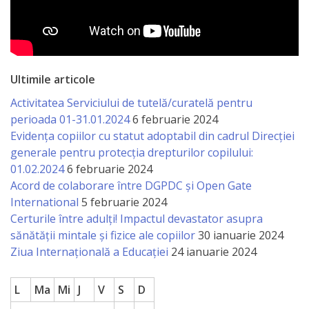
Ultimile articole
Activitatea Serviciului de tutelă/curatelă pentru
perioada 01-31.01.2024
6 februarie 2024
Evidența copiilor cu statut adoptabil din cadrul Direcției
generale pentru protecția drepturilor copilului:
01.02.2024
6 februarie 2024
Acord de colaborare între DGPDC și Open Gate
International
5 februarie 2024
Certurile între adulți! Impactul devastator asupra
sănătății mintale și fizice ale copiilor
30 ianuarie 2024
Ziua Internațională a Educației
24 ianuarie 2024
L
Ma
Mi
J
V
S
D