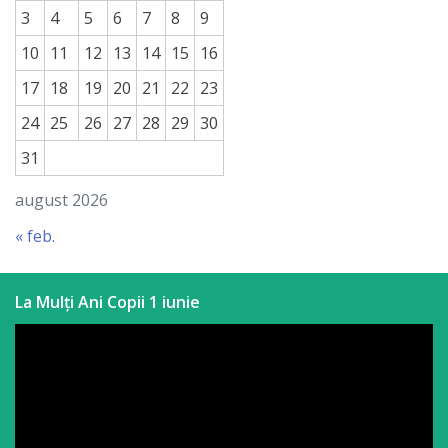
3
4
5
6
7
8
9
a
10
11
12
13
14
15
16
paginii
17
18
19
20
21
22
23
web
24
25
26
27
28
29
30
Contacte
31
august 2026
« feb.
La Mulți Ani Copii 1 iunie