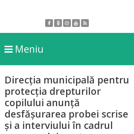
Despre
DGPDC
Meniu
Informații
despre
DGPDC
Direcţia municipală pentru
Subdiviziuni/Servicii
protecţia drepturilor
copilului anunţă
Structura
desfăşurarea probei scrise
Strategia
şi a interviului în cadrul