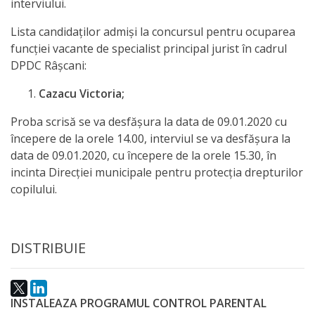
interviului.
activitate
Lista candidaţilor admişi la concursul pentru ocuparea
funcţiei vacante de specialist principal jurist în cadrul
Transparență
DPDC Râșcani:
Achiziții
Cazacu Victoria;
publice
Proba scrisă se va desfăşura la data de 09.01.2020 cu
începere de la orele 14.00, interviul se va desfăşura la
Invitații
data de 09.01.2020, cu începere de la orele 15.30, în
incinta Direcţiei municipale pentru protecţia drepturilor
de
copilului.
participare
Planuri
DISTRIBUIE
de
achiziții
INSTALEAZA PROGRAMUL CONTROL PARENTAL