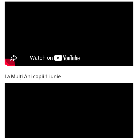
Anticorupție
Știri
și
Evenimente
Acte
și
La Mulți Ani copii 1 iunie
regulamente
Legislație
internațională
Legislație