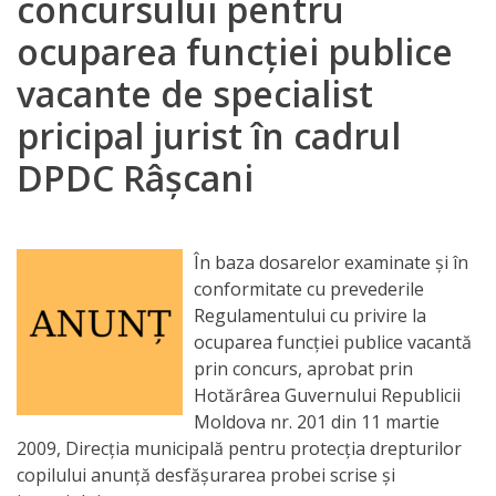
concursului pentru
Orarul
ocuparea funcţiei publice
audienței
vacante de specialist
Managementul
pricipal jurist în cadrul
instituției
DPDC Râșcani
Planuri
de
În baza dosarelor examinate şi în
activitate
conformitate cu prevederile
Regulamentului cu privire la
Parteneriate
ocuparea funcţiei publice vacantă
prin concurs, aprobat prin
Proiecte
Hotărârea Guvernului Republicii
Moldova nr. 201 din 11 martie
Rapoarte
2009, Direcţia municipală pentru protecţia drepturilor
copilului anunţă desfăşurarea probei scrise şi
de