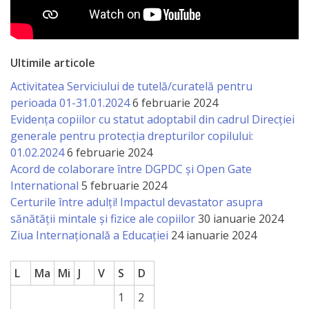
națională
Acte
interne
Ultimile articole
Activitatea Serviciului de tutelă/curatelă pentru
Media
perioada 01-31.01.2024
6 februarie 2024
Evidența copiilor cu statut adoptabil din cadrul Direcției
Comunicate
generale pentru protecția drepturilor copilului:
01.02.2024
6 februarie 2024
de
Acord de colaborare între DGPDC și Open Gate
presă
International
5 februarie 2024
Certurile între adulți! Impactul devastator asupra
Informații
sănătății mintale și fizice ale copiilor
30 ianuarie 2024
Ziua Internațională a Educației
24 ianuarie 2024
utile
L
Ma
Mi
J
V
S
D
Versiunea
1
2
veche