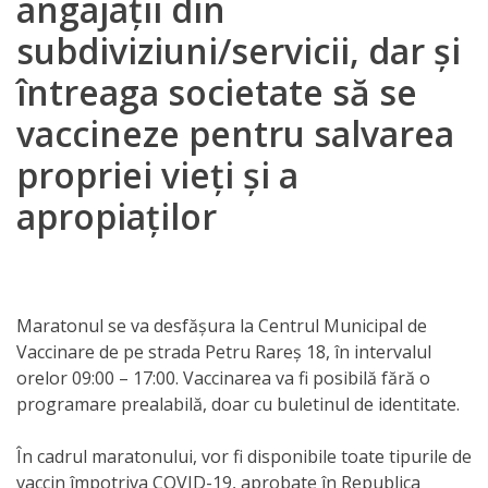
angajații din
Orarul
subdiviziuni/servicii, dar și
audienței
întreaga societate să se
Managementul
vaccineze pentru salvarea
instituției
propriei vieți și a
Planuri
apropiaților
de
activitate
Maratonul se va desfășura la Centrul Municipal de
Parteneriate
Vaccinare de pe strada Petru Rareș 18, în intervalul
orelor 09:00 – 17:00. Vaccinarea va fi posibilă fără o
Proiecte
programare prealabilă, doar cu buletinul de identitate.
Rapoarte
În cadrul maratonului, vor fi disponibile toate tipurile de
de
vaccin împotriva COVID-19, aprobate în Republica