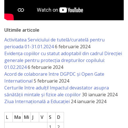
națională
Acte
interne
Ultimile articole
Media
Activitatea Serviciului de tutelă/curatelă pentru
perioada 01-31.01.2024
6 februarie 2024
Evidența copiilor cu statut adoptabil din cadrul Direcției
Comunicate
generale pentru protecția drepturilor copilului:
de
01.02.2024
6 februarie 2024
Acord de colaborare între DGPDC și Open Gate
presă
International
5 februarie 2024
Certurile între adulți! Impactul devastator asupra
Informații
sănătății mintale și fizice ale copiilor
30 ianuarie 2024
utile
Ziua Internațională a Educației
24 ianuarie 2024
Versiunea
L
Ma
Mi
J
V
S
D
veche
1
2