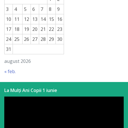
a
3
4
5
6
7
8
9
paginii
10
11
12
13
14
15
16
web
17
18
19
20
21
22
23
24
25
26
27
28
29
30
Contacte
31
august 2026
« feb.
La Mulți Ani Copii 1 iunie