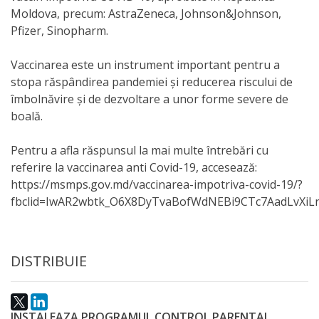
Moldova, precum: AstraZeneca, Johnson&Johnson,
activitate
Pfizer, Sinopharm.
Transparență
Vaccinarea este un instrument important pentru a
stopa răspândirea pandemiei și reducerea riscului de
Achiziții
îmbolnăvire și de dezvoltare a unor forme severe de
boală.
publice
Pentru a afla răspunsul la mai multe întrebări cu
Invitații
referire la vaccinarea anti Covid-19, accesează:
de
https://msmps.gov.md/vaccinarea-impotriva-covid-19/?
fbclid=IwAR2wbtk_O6X8DyTvaBofWdNEBi9CTc7AadLvXiL
participare
Planuri
DISTRIBUIE
de
achiziții
INSTALEAZA PROGRAMUL CONTROL PARENTAL