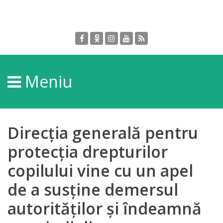
Despre
DGPDC
Meniu
Informații
despre
DGPDC
Direcția generală pentru
Subdiviziuni/Servicii
protecția drepturilor
copilului vine cu un apel
Structura
de a susține demersul
Strategia
autorităților și îndeamnă