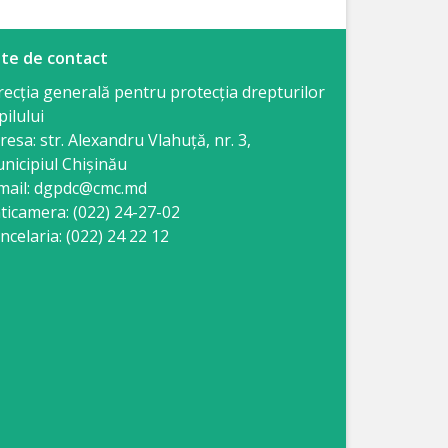
te de contact
recția generală pentru protecția drepturilor
pilului
resa: str. Alexandru Vlahuţă, nr. 3,
nicipiul Chişinău
mail: dgpdc@cmc.md
ticamera: (022) 24-27-02
ncelaria: (022) 24 22 12