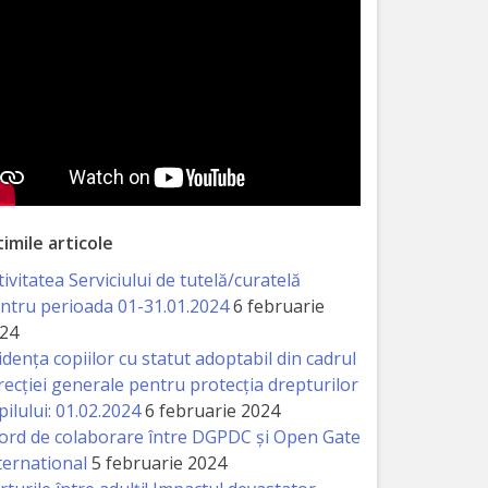
timile articole
tivitatea Serviciului de tutelă/curatelă
ntru perioada 01-31.01.2024
6 februarie
24
idența copiilor cu statut adoptabil din cadrul
recției generale pentru protecția drepturilor
pilului: 01.02.2024
6 februarie 2024
ord de colaborare între DGPDC și Open Gate
ternational
5 februarie 2024