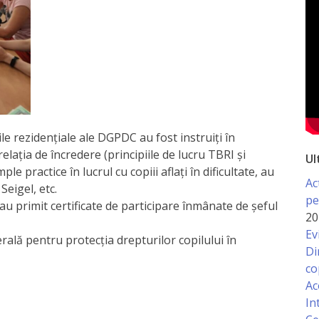
iile rezidențiale ale DGPDC au fost instruiți în
lația de încredere (principiile de lucru TBRI și
Ul
le practice în lucrul cu copiii aflați în dificultate, au
Ac
Seigel, etc.
pe
i au primit certificate de participare înmânate de șeful
20
Ev
rală pentru protecția drepturilor copilului în
Di
co
Ac
In