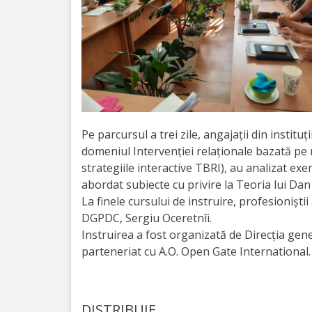
Orarul
audienței
Managementul
instituției
Planuri
Pe parcursul a trei zile, angajații din instituț
de
domeniul Intervenției relaționale bazată pe re
strategiile interactive TBRI), au analizat exemp
activitate
abordat subiecte cu privire la Teoria lui Dan 
La finele cursului de instruire, profesioniști
Parteneriate
DGPDC, Sergiu Oceretnîi.
Instruirea a fost organizată de Direcția gene
Proiecte
parteneriat cu A.O. Open Gate International.
Rapoarte
de
DISTRIBUIE