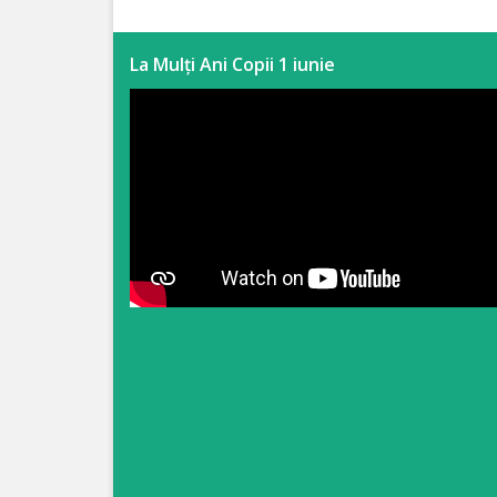
Anticorupție
La Mulți Ani Copii 1 iunie
Știri
și
Evenimente
Acte
și
regulamente
Legislație
internațională
Legislație