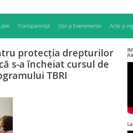
ției
Transparență
Știri și Evenimente
Acte și r
tru protecția drepturilor
I
P
că s-a încheiat cursul de
rogramului TBRI
La