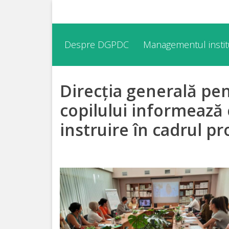
Despre
Despre DGPDC
Managementul institu
DGPDC
Direcția generală pen
Informații
despre
copilului informează 
DGPDC
instruire în cadrul p
Subdiviziuni/Servicii
Structura
Strategia