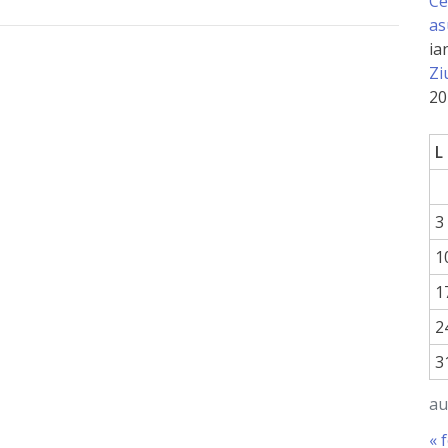
Ce
as
ia
Zi
20
L
3
1
1
2
3
au
« 