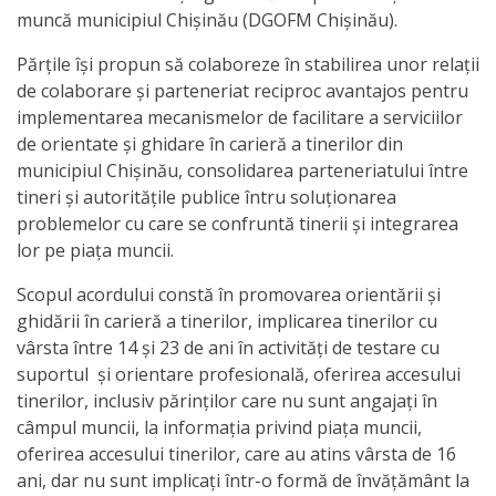
muncă municipiul Chișinău (DGOFM Chișinău).
activitate
Părțile își propun să colaboreze în stabilirea unor relații
Transparență
de colaborare și parteneriat reciproc avantajos pentru
implementarea mecanismelor de facilitare a serviciilor
de orientate și ghidare în carieră a tinerilor din
Achiziții
municipiul Chișinău, consolidarea parteneriatului între
publice
tineri și autoritățile publice întru soluționarea
problemelor cu care se confruntă tinerii și integrarea
Invitații
lor pe piața muncii.
de
Scopul acordului constă în promovarea orientării și
ghidării în carieră a tinerilor, implicarea tinerilor cu
participare
vârsta între 14 și 23 de ani în activități de testare cu
suportul și orientare profesională, oferirea accesului
Planuri
tinerilor, inclusiv părinților care nu sunt angajați în
de
câmpul muncii, la informația privind piața muncii,
oferirea accesului tinerilor, care au atins vârsta de 16
achiziții
ani, dar nu sunt implicați într-o formă de învățământ la