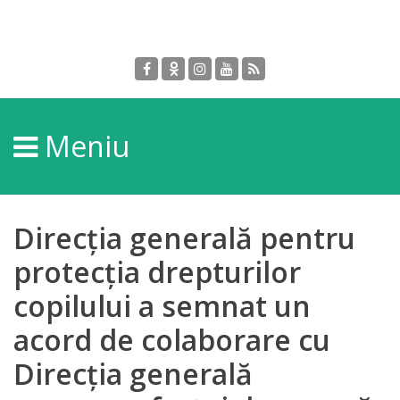
Despre
DGPDC
Meniu
Informații
despre
DGPDC
Direcția generală pentru
Subdiviziuni/Servicii
protecția drepturilor
copilului a semnat un
Structura
acord de colaborare cu
Strategia
Direcția generală