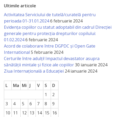
Ultimile articole
Activitatea Serviciului de tutelă/curatelă pentru
perioada 01-31.01.2024
6 februarie 2024
Evidența copiilor cu statut adoptabil din cadrul Direcției
generale pentru protecția drepturilor copilului:
01.02.2024
6 februarie 2024
Acord de colaborare între DGPDC și Open Gate
International
5 februarie 2024
Certurile între adulți! Impactul devastator asupra
sănătății mintale și fizice ale copiilor
30 ianuarie 2024
Ziua Internațională a Educației
24 ianuarie 2024
L
Ma
Mi
J
V
S
D
1
2
3
4
5
6
7
8
9
10
11
12
13
14
15
16