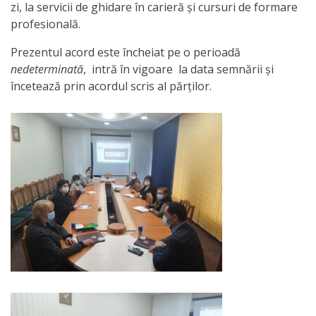
zi, la servicii de ghidare în carieră și cursuri de formare
Anticorupție
profesională.
Știri
Prezentul acord este încheiat pe o perioadă
nedeterminată
, intră în vigoare la data semnării și
și
încetează prin acordul scris al părților.
Evenimente
Acte
și
regulamente
Legislație
internațională
Legislație