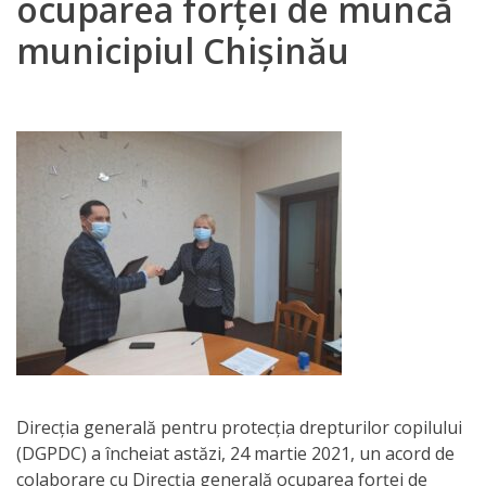
ocuparea forței de muncă
Orarul
municipiul Chișinău
audienței
Managementul
instituției
Planuri
de
activitate
Parteneriate
Proiecte
Direcția generală pentru protecția drepturilor copilului
Rapoarte
(DGPDC) a încheiat astăzi, 24 martie 2021, un acord de
de
colaborare cu Direcția generală ocuparea forței de