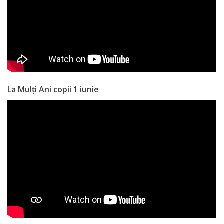
a
paginii
web
Contacte
La Mulți Ani copii 1 iunie