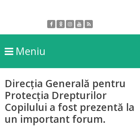
Despre
DGPDC
Meniu
Informații
despre
DGPDC
Direcția Generală pentru
Subdiviziuni/Servicii
Protecția Drepturilor
Copilului a fost prezentă la
Structura
un important forum.
Strategia