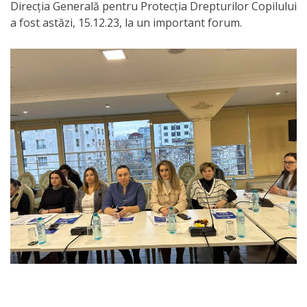
Orarul
Direcția Generală pentru Protecția Drepturilor Copilului
a fost astăzi, 15.12.23, la un important forum.
audienței
Managementul
instituției
Planuri
de
activitate
Parteneriate
Proiecte
Rapoarte
de