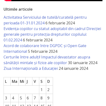
a
Ultimile articole
paginii
Activitatea Serviciului de tutelă/curatelă pentru
web
perioada 01-31.01.2024
6 februarie 2024
Evidența copiilor cu statut adoptabil din cadrul Direcției
generale pentru protecția drepturilor copilului:
Contacte
01.02.2024
6 februarie 2024
Acord de colaborare între DGPDC și Open Gate
International
5 februarie 2024
Certurile între adulți! Impactul devastator asupra
sănătății mintale și fizice ale copiilor
30 ianuarie 2024
Ziua Internațională a Educației
24 ianuarie 2024
L
Ma
Mi
J
V
S
D
1
2
3
4
5
6
7
8
9