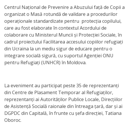
Centrul Național de Prevenire a Abuzului față de Copii a
activitate
organizat o Masă rotundă de validare a procedurilor
operaționale standardizate pentru protecția copilului,
Transparență
care au fost elaborate în contextul Acordului de
colaborare cu Ministerul Muncii și Protecției Sociale, în
Achiziții
cadrul proiectului Facilitarea accesului copiilor refugiați
publice
din Ucraina la un mediu sigur de educare pentru o
integrare socială sigură, cu suportul Agenției ONU
pentru Refugiați (UNHCR) în Moldova.
Invitații
de
participare
La eveniment au participat peste 35 de reprezentanți
din Centre de Plasament Temporar al Refugiaților,
Planuri
reprezentanți ai Autorităților Publice Locale, Direcțiilor
de Asistență Socială raionale din întreaga țară, dar și ai
de
DGPDC din Capitală, în frunte cu șefa direcției, Tatiana
achiziții
Oboroc.