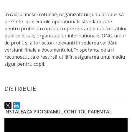
Anticorupție
În cadrul mesei rotunde, organizatorii și-au propus să
Știri
prezinte procedurile operaționale standardizate
pentru protecția copilului reprezentanților autorităților
și
publice locale, organizațiilor internaționale, ONG-urilor
Evenimente
de profil, și altor actori relevanți în vederea validării
versiunii finale a documentului, în speranța de a fi
recunoscut ca o resursă utilă în asigurarea unui mediu
Acte
sigur pentru copii.
și
regulamente
DISTRIBUIE
Legislație
internațională
INSTALEAZA PROGRAMUL CONTROL PARENTAL
Legislație