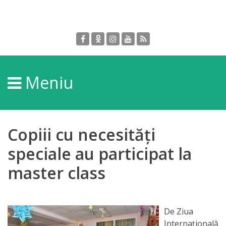
Despre
DGPDC
Meniu
Informații
despre
DGPDC
Copiii cu necesități
Subdiviziuni/Servicii
speciale au participat la
master class
Structura
Strategia
De Ziua
Internațională