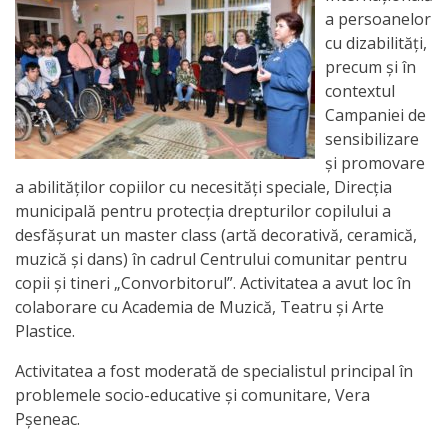
Orarul
a persoanelor
audienței
cu dizabilități,
precum și în
Managementul
contextul
Campaniei de
instituției
sensibilizare
și promovare
Planuri
a abilităților copiilor cu necesități speciale, Direcția
municipală pentru protecția drepturilor copilului a
de
desfășurat un master class (artă decorativă, ceramică,
activitate
muzică și dans) în cadrul Centrului comunitar pentru
copii și tineri „Convorbitorul”. Activitatea a avut loc în
Parteneriate
colaborare cu Academia de Muzică, Teatru și Arte
Plastice.
Proiecte
Activitatea a fost moderată de specialistul principal în
problemele socio-educative și comunitare, Vera
Rapoarte
Pșeneac.
de