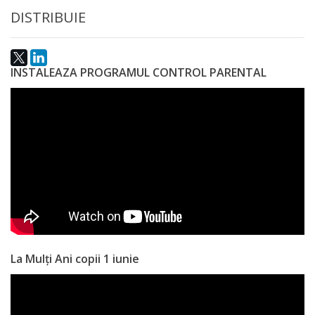
națională
DISTRIBUIE
Acte
interne
INSTALEAZA PROGRAMUL CONTROL PARENTAL
Media
Comunicate
de
presă
Informații
utile
La Mulți Ani copii 1 iunie
Versiunea
veche