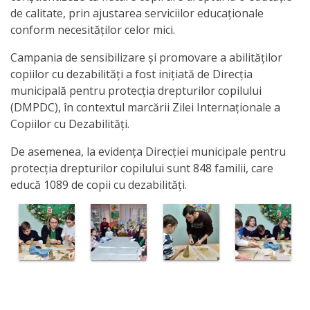
de calitate, prin ajustarea serviciilor educaționale
Anticorupție
conform necesităților celor mici.
Știri
Campania de sensibilizare și promovare a abilităților
copiilor cu dezabilități a fost inițiată de Direcția
și
municipală pentru protecția drepturilor copilului
Evenimente
(DMPDC), în contextul marcării Zilei Internaționale a
Copiilor cu Dezabilități.
Acte
De asemenea, la evidenţa Direcţiei municipale pentru
și
protecţia drepturilor copilului sunt 848 familii, care
educă 1089 de copii cu dezabilităţi.
regulamente
Legislație
internațională
Legislație