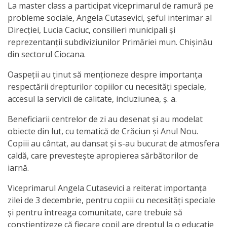
La master class a participat viceprimarul de ramură pe
activitate
probleme sociale, Angela Cutasevici, șeful interimar al
Direcției, Lucia Caciuc, consilieri municipali și
Transparență
reprezentanții subdiviziunilor Primăriei mun. Chișinău
din sectorul Ciocana.
Achiziții
Oaspeții au ținut să menționeze despre importanța
publice
respectării drepturilor copiilor cu necesități speciale,
accesul la servicii de calitate, incluziunea, ș. a.
Invitații
Beneficiarii centrelor de zi au desenat și au modelat
de
obiecte din lut, cu tematică de Crăciun și Anul Nou.
Copiii au cântat, au dansat și s-au bucurat de atmosfera
participare
caldă, care prevestește apropierea sărbătorilor de
iarnă.
Planuri
Viceprimarul Angela Cutasevici a reiterat importanța
de
zilei de 3 decembrie, pentru copiii cu necesități speciale
achiziții
și pentru întreaga comunitate, care trebuie să
conștientizeze că fiecare copil are dreptul la o educație