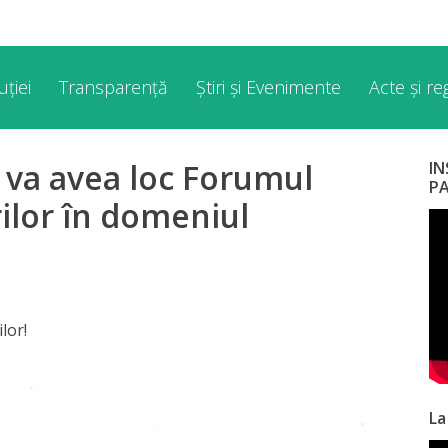
ției
Transparență
Știri și Evenimente
Acte și r
 va avea loc Forumul
I
P
ilor în domeniul
lor!
La