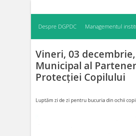
Despre
Despre DGPDC
Managementul institu
DGPDC
Vineri, 03 decembrie,
Informații
despre
Municipal al Partener
DGPDC
Protecției Copilului
Subdiviziuni/Servicii
Luptăm zi de zi pentru bucuria din ochii copii
Structura
Strategia