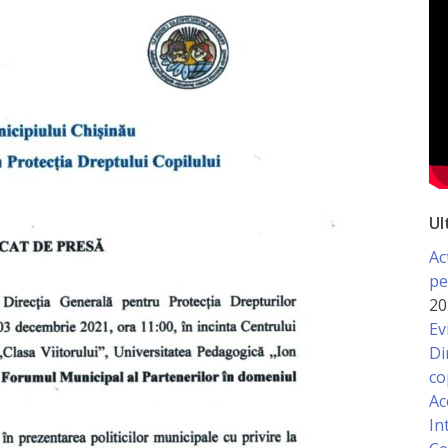
Ul
Ac
pe
20
Ev
Di
co
Ac
In