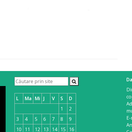
Da
Di
co
L
Ma
Mi
J
V
S
D
Ad
1
2
mu
E-
3
4
5
6
7
8
9
An
10
11
12
13
14
15
16