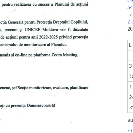
Ce
as
ia
Zi
20
L
3
1
1
2
3
au
« 