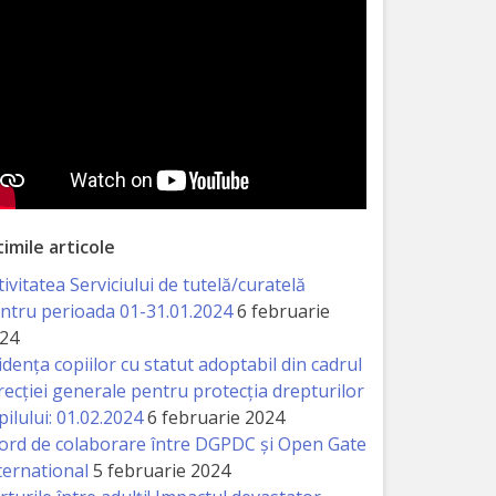
timile articole
tivitatea Serviciului de tutelă/curatelă
ntru perioada 01-31.01.2024
6 februarie
24
idența copiilor cu statut adoptabil din cadrul
recției generale pentru protecția drepturilor
pilului: 01.02.2024
6 februarie 2024
ord de colaborare între DGPDC și Open Gate
ternational
5 februarie 2024