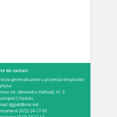
te de contact
recția generală pentru protecția drepturilor
pilului
resa: str. Alexandru Vlahuţă, nr. 3,
nicipiul Chişinău
mail: dgpdc@cmc.md
ticamera: (022) 24-27-02