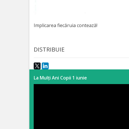
Anticorupție
Știri
Implicarea fiecăruia contează!
și
Evenimente
DISTRIBUIE
Acte
și
regulamente
La Mulți Ani Copii 1 iunie
Legislație
internațională
Legislație