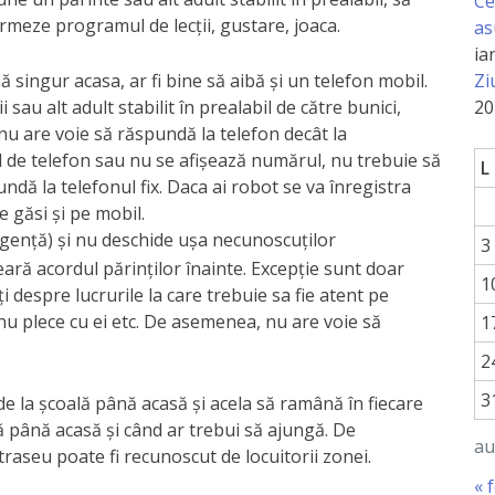
Ce
rmeze programul de lecţii, gustare, joaca.
as
ia
Zi
 singur acasa, ar fi bine să aibă şi un telefon mobil.
20
sau alt adult stabilit în prealabil de către bunici,
ă nu are voie să răspundă la telefon decât la
de telefon sau nu se afişează numărul, nu trebuie să
L
ă la telefonul fix. Daca ai robot se va înregistra
 găsi şi pe mobil.
rgenţă) şi nu deschide uşa necunoscuţilor
3
eară acordul părinţilor înainte. Excepţie sunt doar
1
 despre lucrurile la care trebuie sa fie atent pe
nu plece cu ei etc. De asemenea, nu are voie să
1
2
3
 de la şcoală până acasă şi acela să ramână în fiecare
oală până acasă şi când ar trebui să ajungă. De
au
raseu poate fi recunoscut de locuitorii zonei.
« 