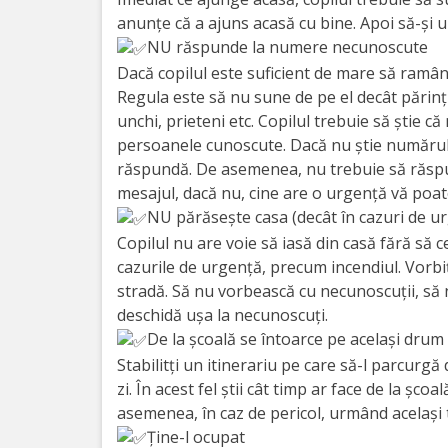
anunţe că a ajuns acasă cu bine. Apoi să-şi u
activitate
NU răspunde la numere necunoscute
Dacă copilul este suficient de mare să ramână
Transparență
Regula este să nu sune de pe el decât părinţii 
unchi, prieteni etc. Copilul trebuie să ştie c
Achiziții
persoanele cunoscute. Dacă nu ştie numărul 
publice
răspundă. De asemenea, nu trebuie să răspund
mesajul, dacă nu, cine are o urgenţă vă poate
NU părăseşte casa (decât în cazuri de u
Invitații
Copilul nu are voie să iasă din casă fără să c
de
cazurile de urgenţă, precum incendiul. Vorbiţi
stradă. Să nu vorbească cu necunoscuţii, să 
participare
deschidă uşa la necunoscuţi.
De la şcoală se întoarce pe acelaşi drum
Planuri
Stabilitţi un itinerariu pe care să-l parcurgă
de
zi. În acest fel ştii cât timp ar face de la şc
asemenea, în caz de pericol, urmând acelaşi t
achiziții
Ţine-l ocupat