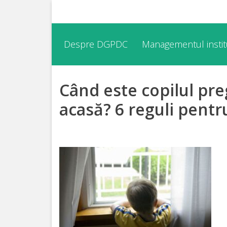
Despre
Despre DGPDC
Managementul institu
DGPDC
Când este copilul pr
Informații
despre
acasă? 6 reguli pentr
DGPDC
Subdiviziuni/Servicii
Structura
Strategia