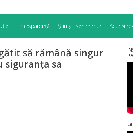
ției
Transparență
Știri și Evenimente
Acte și r
egătit să rămână singur
I
P
u siguranţa sa
La