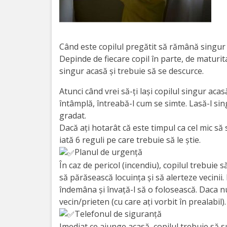
Orarul
audienței
Managementul
Când este copilul pregătit să rămână singur
Depinde de fiecare copil în parte, de maturita
instituției
singur acasă şi trebuie să se descurce.
Planuri
Atunci când vrei să-ţi laşi copilul singur acas
întâmplă, întreabă-l cum se simte. Lasă-l si
de
gradat.
activitate
Dacă aţi hotarât că este timpul ca cel mic să
iată 6 reguli pe care trebuie să le ştie.
Parteneriate
Planul de urgenţă
În caz de pericol (incendiu), copilul trebuie s
să părăsească locuinţa şi să alerteze vecinii
Proiecte
îndemâna şi învaţă-l să o folosească. Daca n
vecin/prieten (cu care aţi vorbit în prealabil).
Rapoarte
Telefonul de siguranţă
de
Imediat ce ajunge acasă, copilul trebuie să su