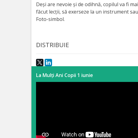
Deşi are nevoie şi de odihnă, copilul va fi mai
Anticorupție
făcut lecţii, să exerseze la un instrument sa
Foto-simbol.
Știri
și
DISTRIBUIE
Evenimente
Acte
și
La Mulți Ani Copii 1 iunie
regulamente
Legislație
internațională
Legislație