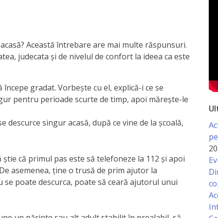
 acasă? Această întrebare are mai multe răspunsuri.
tea, judecata şi de nivelul de confort la ideea ca este
ă începe gradat. Vorbeşte cu el, explică-i ce se
ngur pentru perioade scurte de timp, apoi măreşte-le
Ul
 se descurce singur acasă, după ce vine de la şcoală,
Ac
pe
20
ă ştie că primul pas este să telefoneze la 112 şi apoi
Ev
. De asemenea, ţine o trusă de prim ajutor la
Di
u se poate descurca, poate să ceară ajutorul unui
co
Ac
In
ne un părinte sau alt adult stabilit în prealabil, să