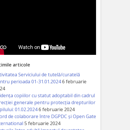
timile articole
tivitatea Serviciului de tutelă/curatelă
ntru perioada 01-31.01.2024
6 februarie
24
idența copiilor cu statut adoptabil din cadrul
recției generale pentru protecția drepturilor
pilului: 01.02.2024
6 februarie 2024
ord de colaborare între DGPDC și Open Gate
ternational
5 februarie 2024