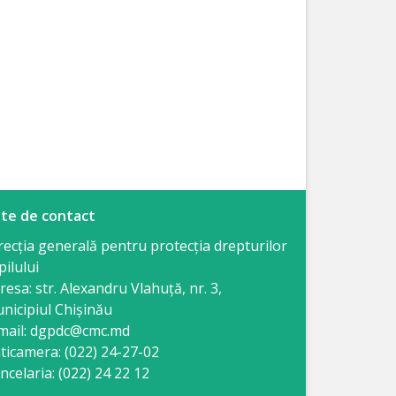
te de contact
recția generală pentru protecția drepturilor
pilului
resa: str. Alexandru Vlahuţă, nr. 3,
nicipiul Chişinău
mail: dgpdc@cmc.md
ticamera: (022) 24-27-02
ncelaria: (022) 24 22 12