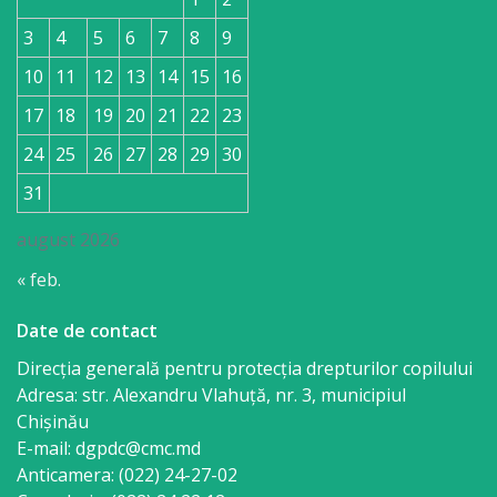
3
4
5
6
7
8
9
10
11
12
13
14
15
16
17
18
19
20
21
22
23
24
25
26
27
28
29
30
31
august 2026
« feb.
Date de contact
Direcția generală pentru protecția drepturilor copilului
Adresa: str. Alexandru Vlahuţă, nr. 3, municipiul
Chişinău
E-mail: dgpdc@cmc.md
Anticamera: (022) 24-27-02