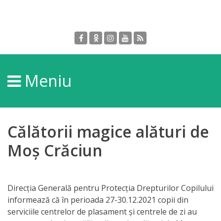
Despre
DGPDC
Meniu
Informații
despre
DGPDC
Călătorii magice alături de
Subdiviziuni/Servicii
Moș Crăciun
Structura
Direcția Generală pentru Protecția Drepturilor Copilului
Strategia
informează că în perioada 27-30.12.2021 copii din
serviciile centrelor de plasament și centrele de zi au