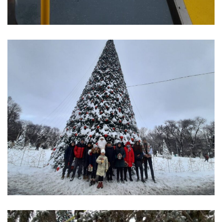
Anticorupție
Știri
și
Evenimente
Acte
și
regulamente
Legislație
internațională
Legislație