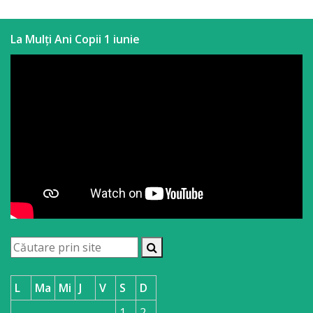
La Mulți Ani Copii 1 iunie
L
Ma
Mi
J
V
S
D
1
2