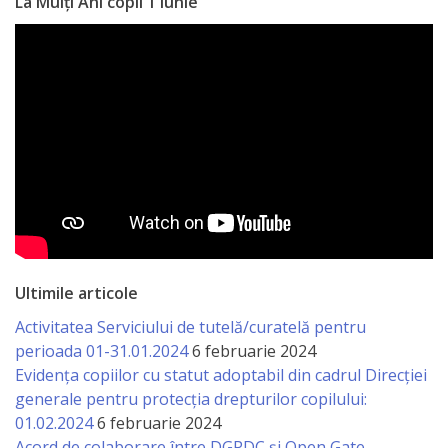
La Mulți Ani copii 1 iunie
Ultimile articole
Activitatea Serviciului de tutelă/curatelă pentru
perioada 01-31.01.2024
6 februarie 2024
Evidența copiilor cu statut adoptabil din cadrul Direcției
generale pentru protecția drepturilor copilului:
01.02.2024
6 februarie 2024
Acord de colaborare între DGPDC și Open Gate