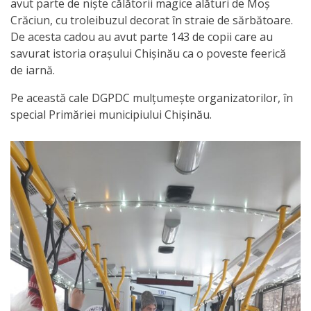
Orarul
avut parte de niște călătorii magice alături de Moș
Crăciun, cu troleibuzul decorat în straie de sărbătoare.
audienței
De acesta cadou au avut parte 143 de copii care au
savurat istoria orașului Chișinău ca o poveste feerică
Managementul
de iarnă.
instituției
Pe această cale DGPDC mulțumește organizatorilor, în
special Primăriei municipiului Chișinău.
Planuri
de
activitate
Parteneriate
Proiecte
Rapoarte
de