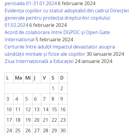
perioada 01-31.01.2024
6 februarie 2024
Evidența copiilor cu statut adoptabil din cadrul Direcției
generale pentru protecția drepturilor copilului:
01.02.2024
6 februarie 2024
Acord de colaborare între DGPDC și Open Gate
International
5 februarie 2024
Certurile între adulți! Impactul devastator asupra
sănătății mintale și fizice ale copiilor
30 ianuarie 2024
Ziua Internațională a Educației
24 ianuarie 2024
L
Ma
Mi
J
V
S
D
1
2
3
4
5
6
7
8
9
10
11
12
13
14
15
16
17
18
19
20
21
22
23
24
25
26
27
28
29
30