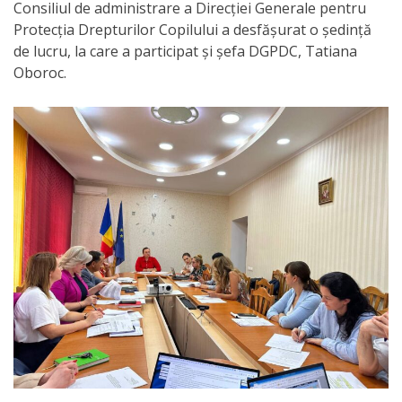
Orarul
Consiliul de administrare a Direcției Generale pentru
Protecția Drepturilor Copilului a desfășurat o ședință
audienței
de lucru, la care a participat și șefa DGPDC, Tatiana
Oboroc.
Managementul
instituției
Planuri
de
activitate
Parteneriate
Proiecte
Rapoarte
de