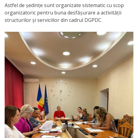
Astfel de ședințe sunt organizate sistematic cu scop
Anticorupție
organizatoric pentru buna desfășurare a activității
structurilor și serviciilor din cadrul DGPDC.
Știri
și
Evenimente
Acte
și
regulamente
Legislație
internațională
Legislație