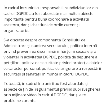
activitate
În cadrul întrunirii cu responsabilii subdiviziunilor din
cadrul DGPDC au fost abordate mai multe subiecte
Transparență
importante pentru buna coordonare a activității
acestora, dar și chestiuni de ordin curent și
organizatorice.
Achiziții
publice
S-a discutat despre componența Consiliului de
Administrare și numirea secretarului, politica internă
privind prevenirea discriminării, hărțuirii sexuale și a
Invitații
violenței în activitatea DGPDC, politica de depunere a
de
petițiilor, politica de securitate privind protecția datelor
cu caracter personal, politica de asigurare a respectării
participare
securității și sănătății în muncă în cadrul DGPDC.
Planuri
Totodată, în cadrul întrunirii au fost abordate și
aspecte ce țin de regulamentul privind supravegherea
de
prin mijloace video în cadrul DGPDC, dar și alte
achiziții
probleme curente.