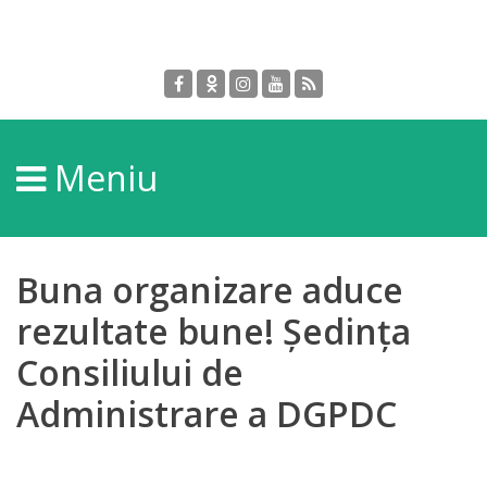
Despre
DGPDC
Meniu
Informații
despre
DGPDC
Buna organizare aduce
Subdiviziuni/Servicii
rezultate bune! Ședința
Consiliului de
Structura
Administrare a DGPDC
Strategia