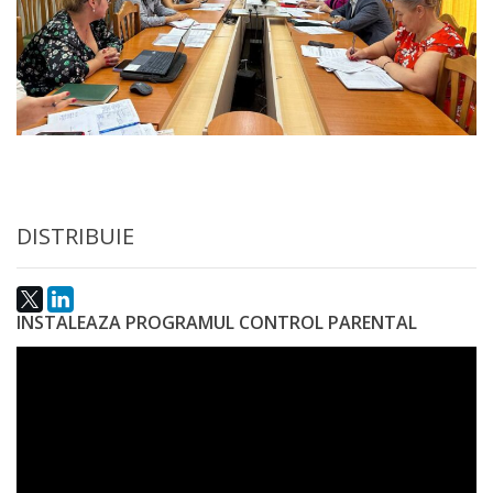
a
paginii
web
Contacte
DISTRIBUIE
INSTALEAZA PROGRAMUL CONTROL PARENTAL