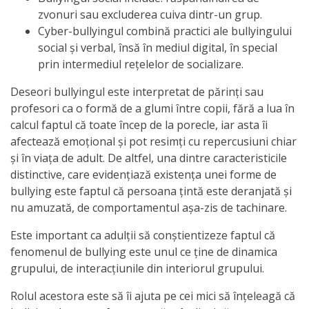
Anticorupție
zvonuri sau excluderea cuiva dintr-un grup.
Cyber-bullyingul combină practici ale bullyingului
social și verbal, însă în mediul digital, în special
Știri
prin intermediul rețelelor de socializare.
și
Deseori bullyingul este interpretat de părinți sau
Evenimente
profesori ca o formă de a glumi între copii, fără a lua în
calcul faptul că toate încep de la porecle, iar asta îi
Acte
afectează emoțional și pot resimți cu repercusiuni chiar
și în viața de adult. De altfel, una dintre caracteristicile
și
distinctive, care evidențiază existența unei forme de
regulamente
bullying este faptul că persoana țintă este deranjată și
nu amuzată, de comportamentul așa-zis de tachinare.
Legislație
Este important ca adulții să conștientizeze faptul că
internațională
fenomenul de bullying este unul ce ține de dinamica
grupului, de interacțiunile din interiorul grupului.
Legislație
Rolul acestora este să îi ajuta pe cei mici să înțeleagă că