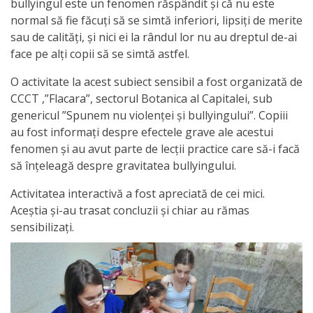
națională
bullyingul este un fenomen răspândit și că nu este
normal să fie făcuți să se simtă inferiori, lipsiți de merite
Acte
sau de calități, și nici ei la rândul lor nu au dreptul de-ai
face pe alți copii să se simtă astfel.
interne
O activitate la acest subiect sensibil a fost organizată de
Media
CCCT ,”Flacara”, sectorul Botanica al Capitalei, sub
genericul ”Spunem nu violenței și bullyingului”. Copiii
Comunicate
au fost informați despre efectele grave ale acestui
fenomen și au avut parte de lecții practice care să-i facă
de
să înțeleagă despre gravitatea bullyingului.
presă
Activitatea interactivă a fost apreciată de cei mici.
Aceștia și-au trasat concluzii și chiar au rămas
Informații
sensibilizați.
utile
Versiunea
veche