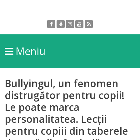
Despre
DGPDC
Meniu
Informații
despre
DGPDC
Bullyingul, un fenomen
Subdiviziuni/Servicii
distrugător pentru copii!
Le poate marca
Structura
personalitatea. Lecții
Strategia
pentru copiii din taberele