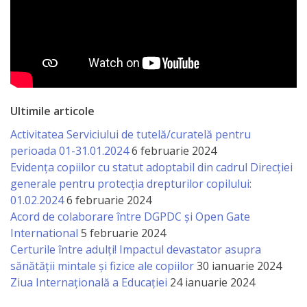
Ultimile articole
Activitatea Serviciului de tutelă/curatelă pentru
perioada 01-31.01.2024
6 februarie 2024
Evidența copiilor cu statut adoptabil din cadrul Direcției
generale pentru protecția drepturilor copilului:
01.02.2024
6 februarie 2024
Acord de colaborare între DGPDC și Open Gate
International
5 februarie 2024
Certurile între adulți! Impactul devastator asupra
sănătății mintale și fizice ale copiilor
30 ianuarie 2024
Ziua Internațională a Educației
24 ianuarie 2024