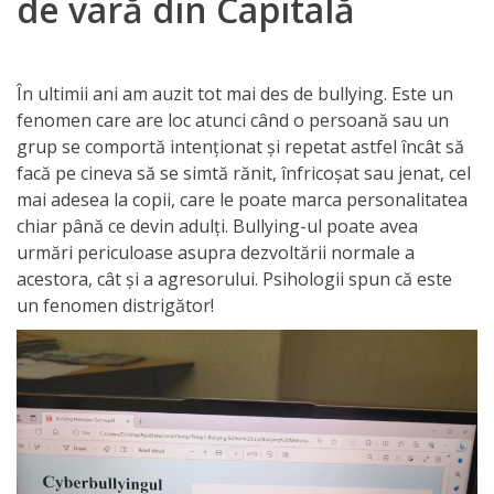
de vară din Capitală
Orarul
audienței
În ultimii ani am auzit tot mai des de bullying. Este un
Managementul
fenomen care are loc atunci când o persoană sau un
instituției
grup se comportă intenționat și repetat astfel încât să
facă pe cineva să se simtă rănit, înfricoșat sau jenat, cel
Planuri
mai adesea la copii, care le poate marca personalitatea
chiar până ce devin adulți. Bullying-ul poate avea
de
urmări periculoase asupra dezvoltării normale a
activitate
acestora, cât și a agresorului. Psihologii spun că este
un fenomen distrigător!
Parteneriate
Proiecte
Rapoarte
de