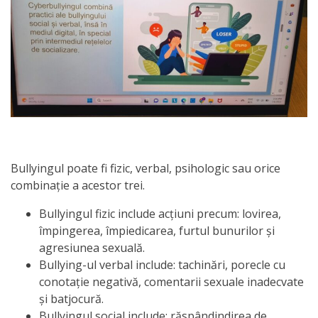
activitate
Transparență
Achiziții
publice
Invitații
Bullyingul poate fi fizic, verbal, psihologic sau orice
de
combinație a acestor trei.
participare
Bullyingul fizic include acțiuni precum: lovirea,
împingerea, împiedicarea, furtul bunurilor și
Planuri
agresiunea sexuală.
Bullying-ul verbal include: tachinări, porecle cu
de
conotație negativă, comentarii sexuale inadecvate
achiziții
și batjocură.
Bullyingul social include: răspândindirea de