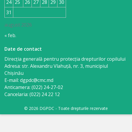
24
25
26
27
28
29
30
31
august 2026
« feb.
Date de contact
Direcția generală pentru protecția drepturilor copilului
Adresa: str. Alexandru Vlahuţă, nr. 3, municipiul
Chişinău
E-mail: dgpdc@cmc.md
Anticamera: (022) 24-27-02
Cancelaria: (022) 24 22 12
© 2026 DGPDC - Toate drepturile rezervate