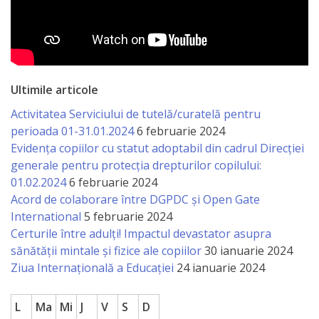
Ultimile articole
Activitatea Serviciului de tutelă/curatelă pentru
perioada 01-31.01.2024
6 februarie 2024
Evidența copiilor cu statut adoptabil din cadrul Direcției
generale pentru protecția drepturilor copilului:
01.02.2024
6 februarie 2024
Acord de colaborare între DGPDC și Open Gate
International
5 februarie 2024
Certurile între adulți! Impactul devastator asupra
sănătății mintale și fizice ale copiilor
30 ianuarie 2024
Ziua Internațională a Educației
24 ianuarie 2024
L
Ma
Mi
J
V
S
D