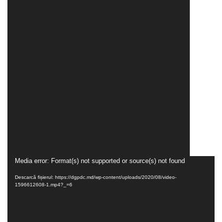
Player
Media error: Format(s) not supported or source(s) not found
video
Descarcă fișierul: https://dgpdc.md/wp-content/uploads/2020/08/video-
1596612608-1.mp4?_=6