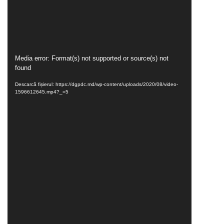
Player
Media error: Format(s) not supported or source(s) not
found
video
Descarcă fișierul: https://dgpdc.md/wp-content/uploads/2020/08/video-
1596612645.mp4?_=5