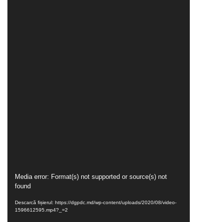
a
paginii
web
Contacte
Player
Media error: Format(s) not supported or source(s) not
found
video
Descarcă fișierul: https://dgpdc.md/wp-content/uploads/2020/08/video-
1596612595.mp4?_=2