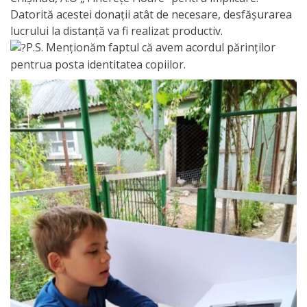
Orarul
Datorită acestei donații atât de necesare, desfășurarea
audienței
lucrului la distanță va fi realizat productiv.
P.S. Menționăm faptul că avem acordul părinților
Managementul
pentrua posta identitatea copiilor.
instituției
Planuri
de
activitate
Parteneriate
Proiecte
Rapoarte
de