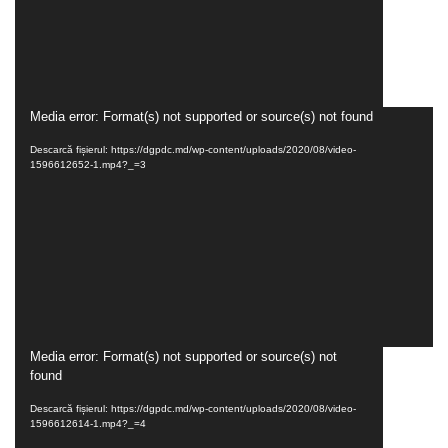
Player
Media error: Format(s) not supported or source(s) not found
video
Descarcă fișierul: https://dgpdc.md/wp-content/uploads/2020/08/video-
1596612652-1.mp4?_=3
Player
Media error: Format(s) not supported or source(s) not
found
video
Descarcă fișierul: https://dgpdc.md/wp-content/uploads/2020/08/video-
1596612614-1.mp4?_=4