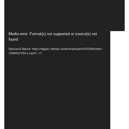
Player
Media error: Format(s) not supported or source(s) not
found
video
Descarcă fișierul: https://dgpdc.md/wp-content/uploads/2020/08/video-
1596612703-1.mp4?_=7