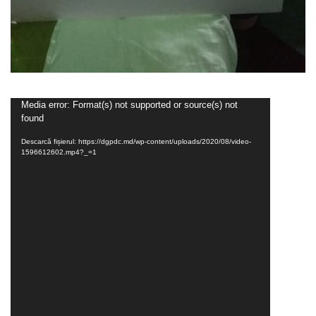
națională
Acte
interne
Media
Player
Media error: Format(s) not supported or source(s) not
found
video
Comunicate
Descarcă fișierul: https://dgpdc.md/wp-content/uploads/2020/08/video-
1596612602.mp4?_=1
de
presă
Informații
utile
Versiunea
veche