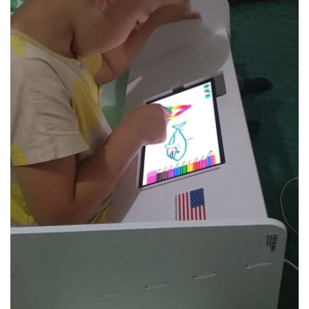
Anticorupție
Știri
și
Evenimente
Acte
și
regulamente
Legislație
internațională
Legislație