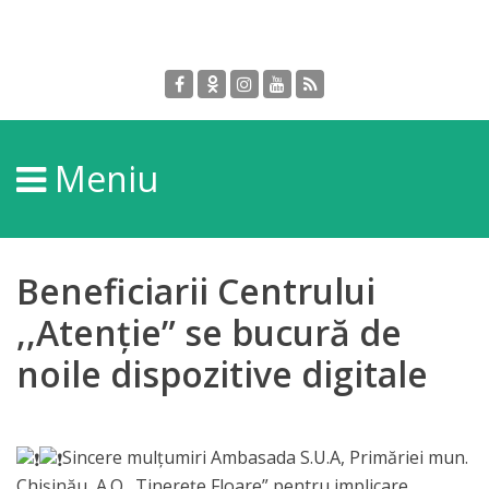
Despre
DGPDC
Meniu
Informații
despre
DGPDC
Beneficiarii Centrului
Subdiviziuni/Servicii
,,Atenție” se bucură de
noile dispozitive digitale
Structura
Strategia
Sincere mulțumiri Ambasada S.U.A, Primăriei mun.
Chișinău, A.O „Tinerețe Floare” pentru implicare.