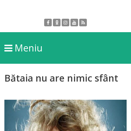
Despre
DGPDC
Meniu
Informații
despre
DGPDC
Bătaia nu are nimic sfânt
Subdiviziuni/Servicii
Structura
Strategia