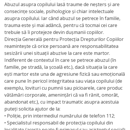
Abuzul asupra copilului lasă traume de neșters și are
activitate
consecințe sociale, psihologice și chiar intelectuale
asupra copilului. Iar când abuzul se petrece în familie,
Transparență
trauma este și mai adâncă, pentru că tocmai cei care
trebuie să îi protejeze devin dușmanii copiilor.
Achiziții
Direcția Generală pentru Protecția Drepturilor Copiilor
reamintește că orice persoană are responsabilitatea
publice
sesizării unei situații abuzive la care este martor.
Indiferent de contextul în care se petrece abuzul (în
Invitații
familie, pe stradă, la școală etc.), dacă situația la care
ești martor este una de agresiune fizică sau emoțională
de
care pune în pericol integritatea sau viața copilului (de
participare
exemplu, lovituri cu pumnii sau picioarele, care produc
vătămări corporale, amenințări că va fi rănit, omorât,
Planuri
abandonat etc.), cu impact traumatic asupra acestuia
puteți solicita ajutor de la:
de
• Poliţie, prin intermediul numărului de telefon 112;
achiziții
• Specialistul responsabil de protecţia copilului din
localitate (acesta poate fi primarul sau asistentul social);