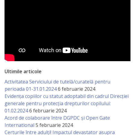
Ultimile articole
Activitatea Serviciului de tutelă/curatelă pentru
perioada 01-31.01.2024
6 februarie 2024
Evidența copiilor cu statut adoptabil din cadrul Direcției
generale pentru protecția drepturilor copilului:
01.02.2024
6 februarie 2024
Acord de colaborare între DGPDC și Open Gate
International
5 februarie 2024
Certurile între adulți! Impactul devastator asupra