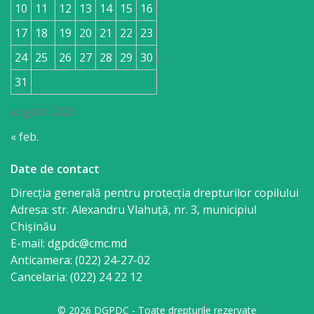
10
11
12
13
14
15
16
17
18
19
20
21
22
23
24
25
26
27
28
29
30
31
august 2026
« feb.
Date de contact
Direcția generală pentru protecția drepturilor copilului
Adresa: str. Alexandru Vlahuţă, nr. 3, municipiul
Chişinău
E-mail: dgpdc@cmc.md
Anticamera: (022) 24-27-02
Cancelaria: (022) 24 22 12
© 2026 DGPDC - Toate drepturile rezervate