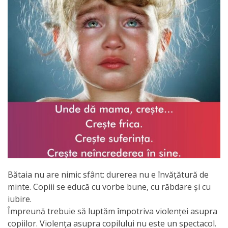
Orarul
audienței
Managementul
instituției
Planuri
de
activitate
Parteneriate
Bătaia nu are nimic sfânt: durerea nu e învățătură de
Proiecte
minte. Copiii se educă cu vorbe bune, cu răbdare și cu
iubire.
Rapoarte
Împreună trebuie să luptăm împotriva violenței asupra
copiilor. Violența asupra copilului nu este un spectacol.
de