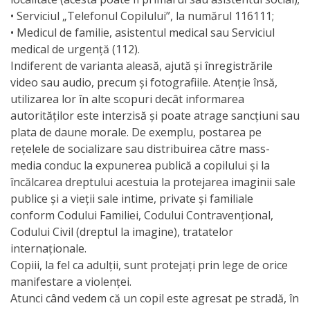
Anticorupție
• Serviciul „Telefonul Copilului”, la numărul 116111;
• Medicul de familie, asistentul medical sau Serviciul
medical de urgenţă (112).
Știri
Indiferent de varianta aleasă, ajută și înregistrările
și
video sau audio, precum și fotografiile. Atenție însă,
utilizarea lor în alte scopuri decât informarea
Evenimente
autorităților este interzisă și poate atrage sancțiuni sau
plata de daune morale. De exemplu, postarea pe
Acte
rețelele de socializare sau distribuirea către mass-
și
media conduc la expunerea publică a copilului și la
încălcarea dreptului acestuia la protejarea imaginii sale
regulamente
publice şi a vieţii sale intime, private şi familiale
conform Codului Familiei, Codului Contravențional,
Legislație
Codului Civil (dreptul la imagine), tratatelor
internațională
internaționale.
Copiii, la fel ca adulții, sunt protejați prin lege de orice
manifestare a violenței.
Legislație
Atunci când vedem că un copil este agresat pe stradă, în