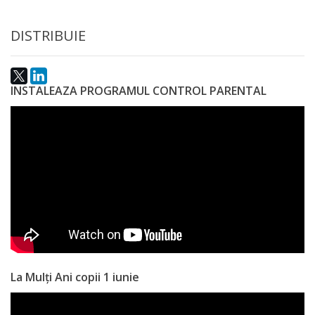
a
DISTRIBUIE
paginii
web
INSTALEAZA PROGRAMUL CONTROL PARENTAL
Contacte
La Mulți Ani copii 1 iunie