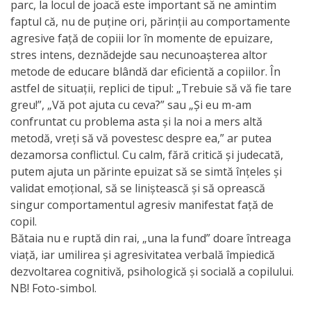
națională
parc, la locul de joacă este important să ne amintim
faptul că, nu de puține ori, părinții au comportamente
Acte
agresive față de copiii lor în momente de epuizare,
stres intens, deznădejde sau necunoașterea altor
interne
metode de educare blândă dar eficientă a copiilor. În
astfel de situații, replici de tipul: „Trebuie să vă fie tare
Media
greu!”, „Vă pot ajuta cu ceva?” sau „Și eu m-am
confruntat cu problema asta și la noi a mers altă
Comunicate
metodă, vreți să vă povestesc despre ea,” ar putea
dezamorsa conflictul. Cu calm, fără critică și judecată,
de
putem ajuta un părinte epuizat să se simtă înțeles și
presă
validat emoțional, să se liniștească și să oprească
singur comportamentul agresiv manifestat față de
Informații
copil.
Bătaia nu e ruptă din rai, „una la fund” doare întreaga
utile
viață, iar umilirea și agresivitatea verbală împiedică
dezvoltarea cognitivă, psihologică și socială a copilului.
Versiunea
NB! Foto-simbol.
veche