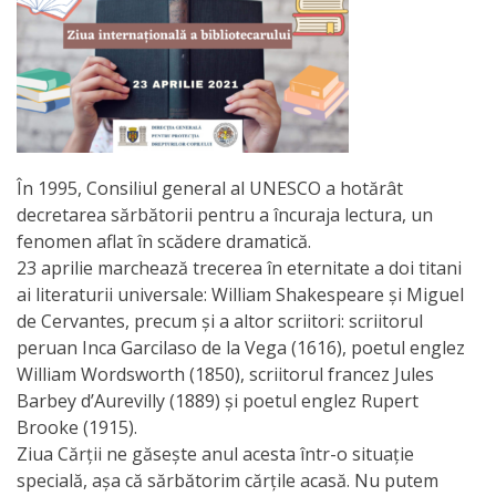
Orarul
audienței
Managementul
instituției
În 1995, Consiliul general al UNESCO a hotărât
Planuri
decretarea sărbătorii pentru a încuraja lectura, un
de
fenomen aflat în scădere dramatică.
23 aprilie marchează trecerea în eternitate a doi titani
activitate
ai literaturii universale: William Shakespeare și Miguel
de Cervantes, precum și a altor scriitori: scriitorul
Parteneriate
peruan Inca Garcilaso de la Vega (1616), poetul englez
William Wordsworth (1850), scriitorul francez Jules
Proiecte
Barbey d’Aurevilly (1889) și poetul englez Rupert
Brooke (1915).
Rapoarte
Ziua Cărții ne găsește anul acesta într-o situație
specială, așa că sărbătorim cărțile acasă. Nu putem
de