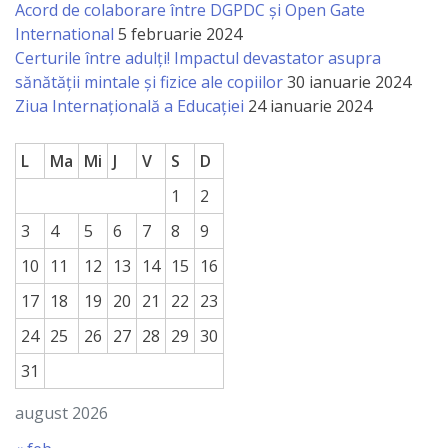
națională
Acord de colaborare între DGPDC și Open Gate
International
5 februarie 2024
Acte
Certurile între adulți! Impactul devastator asupra
sănătății mintale și fizice ale copiilor
30 ianuarie 2024
interne
Ziua Internațională a Educației
24 ianuarie 2024
Media
L
Ma
Mi
J
V
S
D
Comunicate
1
2
de
3
4
5
6
7
8
9
presă
10
11
12
13
14
15
16
17
18
19
20
21
22
23
Informații
24
25
26
27
28
29
30
utile
31
Versiunea
august 2026
veche