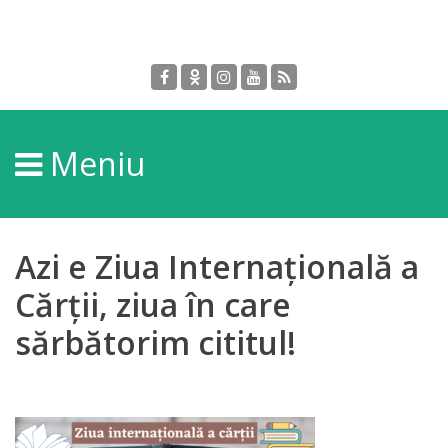
Despre
DGPDC
Meniu
Informații
despre
DGPDC
Azi e Ziua Internațională a
Subdiviziuni/Servicii
Cărții, ziua în care
sărbătorim cititul!
Structura
Strategia