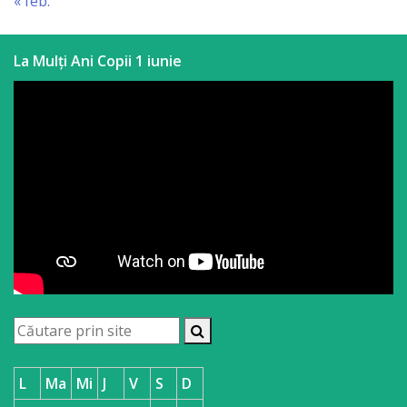
« feb.
a
paginii
La Mulți Ani Copii 1 iunie
web
Contacte
L
Ma
Mi
J
V
S
D