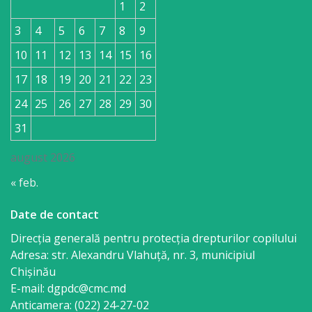
1
2
3
4
5
6
7
8
9
10
11
12
13
14
15
16
17
18
19
20
21
22
23
24
25
26
27
28
29
30
31
august 2026
« feb.
Date de contact
Direcția generală pentru protecția drepturilor copilului
Adresa: str. Alexandru Vlahuţă, nr. 3, municipiul
Chişinău
E-mail: dgpdc@cmc.md
Anticamera: (022) 24-27-02