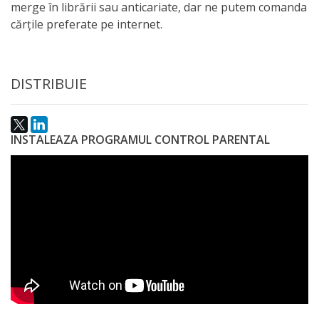
merge în librării sau anticariate, dar ne putem comanda
activitate
cărţile preferate pe internet.
Transparență
DISTRIBUIE
Achiziții
publice
INSTALEAZA PROGRAMUL CONTROL PARENTAL
Invitații
de
participare
Planuri
de
achiziții