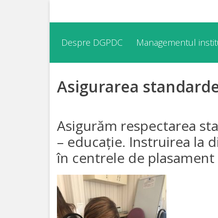
Despre
Despre DGPDC
Managementul institu
DGPDC
Asigurarea standarde
Informații
despre
DGPDC
Asigurăm respectarea sta
– educație. Instruirea la 
Subdiviziuni/Servicii
în centrele de plasament 
Structura
Strategia