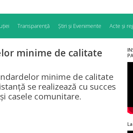
ției
Transparență
Știri și Evenimente
Acte și r
lor minime de calitate
I
P
ndardelor minime de calitate
distanță se realizează cu succes
și casele comunitare.
La