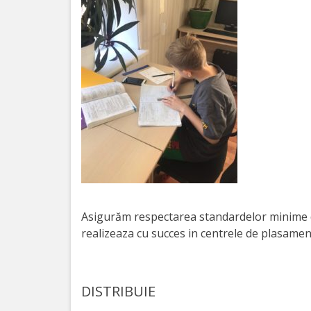
activitate
Transparență
Achiziții
publice
Invitații
de
participare
Asigurăm respectarea standardelor minime de 
realizeaza cu succes in centrele de plasamen
Planuri
de
achiziții
DISTRIBUIE