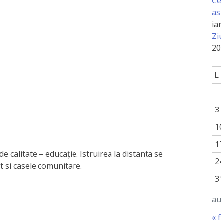
Ce
as
ia
Zi
20
L
3
1
1
calitate – educație. Istruirea la distanta se
2
t si casele comunitare.
3
au
« 