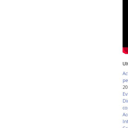
Ul
Ac
pe
20
Ev
Di
co
Ac
In