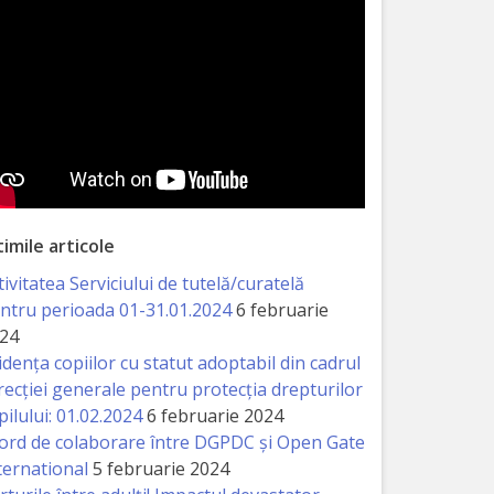
timile articole
tivitatea Serviciului de tutelă/curatelă
ntru perioada 01-31.01.2024
6 februarie
24
idența copiilor cu statut adoptabil din cadrul
recției generale pentru protecția drepturilor
pilului: 01.02.2024
6 februarie 2024
ord de colaborare între DGPDC și Open Gate
ternational
5 februarie 2024