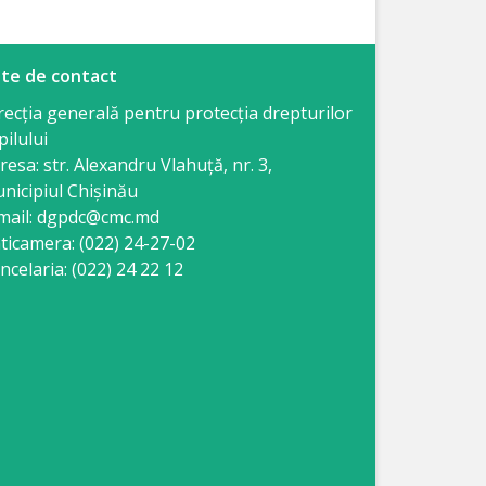
te de contact
recția generală pentru protecția drepturilor
pilului
resa: str. Alexandru Vlahuţă, nr. 3,
nicipiul Chişinău
mail: dgpdc@cmc.md
ticamera: (022) 24-27-02
ncelaria: (022) 24 22 12