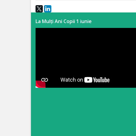
Anticorupție
La Mulți Ani Copii 1 iunie
Știri
și
Evenimente
Acte
și
regulamente
Legislație
internațională
Legislație