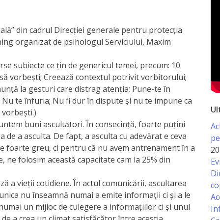
nală” din cadrul Direcției generale pentru protecția
aining organizat de psihologul Serviciului, Maxim
erse subiecte ce țin de genericul temei, precum: 10
să vorbești; Creează contextul potrivit vorbitorului;
enunță la gesturi care distrag atenția; Pune-te în
r; Nu te înfuria; Nu fi dur în dispute și nu te impune ca
Ul
 vorbești.)
suntem buni ascultători. În consecință, foarte puțini
Ac
 de a asculta. De fapt, a asculta cu adevărat e ceva
pe
ă e foarte greu, ci pentru că nu avem antrenament în a
20
re, ne folosim această capacitate cam la 25% din
Ev
Di
ă a vieţii cotidiene. În actul comunicării, ascultarea
co
unica nu înseamnă numai a emite informaţii ci şi a le
Ac
 numai un mijloc de culegere a informaţiilor ci şi unul
In
şi de a crea un climat satisfăcător între acestia.