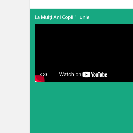
Anticorupție
La Mulți Ani Copii 1 iunie
Știri
și
Evenimente
Acte
și
regulamente
Legislație
internațională
Legislație