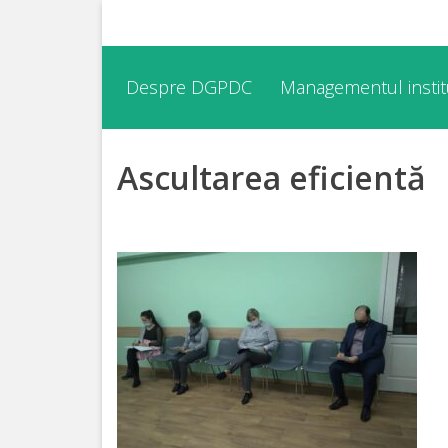
Despre
Despre DGPDC
Managementul institu
DGPDC
Ascultarea eficientă
Informații
despre
DGPDC
Subdiviziuni/Servicii
Structura
Strategia