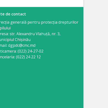
te de contact
recția generală pentru protecția drepturilor
pilului
resa: str. Alexandru Vlahuţă, nr. 3,
nicipiul Chişinău
mail: dgpdc@cmc.md
ticamera: (022) 24-27-02
ncelaria: (022) 24 22 12