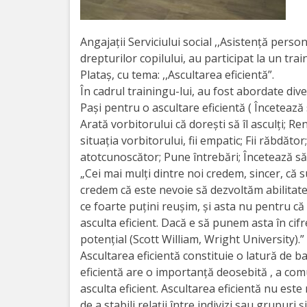
Orarul
audienței
Angajații Serviciului social ,,Asistență perso
drepturilor copilului, au participat la un tr
Managementul
Plataș, cu tema: ,,Ascultarea eficientă”.
instituției
În cadrul trainingu-lui, au fost abordate div
Pași pentru o ascultare eficientă ( Încetează 
Planuri
Arată vorbitorului că dorești să îl asculți; R
situația vorbitorului, fii empatic; Fii răbdăto
de
atotcunoscător; Pune întrebări; Încetează să
activitate
„Cei mai mulți dintre noi credem, sincer, că 
credem că este nevoie să dezvoltăm abilitatea
Parteneriate
ce foarte puțini reușim, și asta nu pentru c
asculta eficient. Dacă e să punem asta în cif
potențial (Scott William, Wright University).”
Proiecte
Ascultarea eficientă constituie o latură de baz
eficientă are o importanţă deosebită , a com
Rapoarte
asculta eficient. Ascultarea eficientă nu este
de
de a stabili relaţii între indivizi sau grupuri 