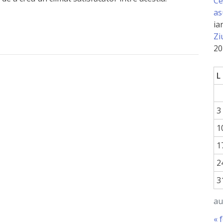
Ce
as
ia
Zi
20
L
3
1
1
2
3
au
« 