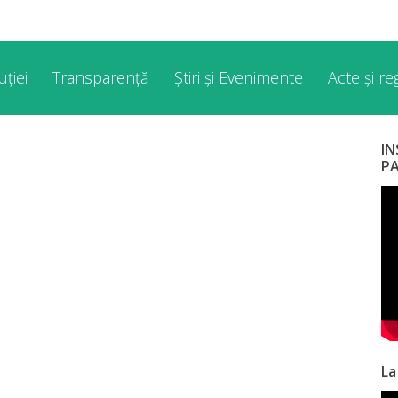
ției
Transparență
Știri și Evenimente
Acte și r
I
P
La