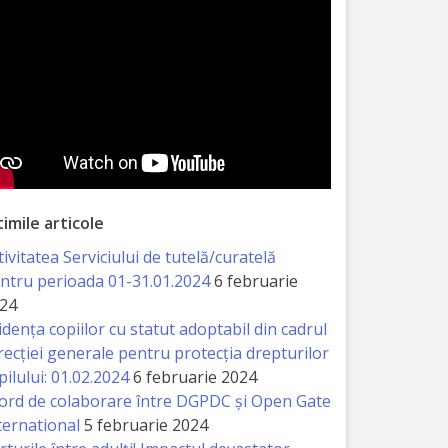
timile articole
tivitatea Serviciului de tutelă/curatelă
ntru perioada 01-31.01.2024
6 februarie
24
idența copiilor cu statut adoptabil din cadrul
recției generale pentru protecția drepturilor
pilului: 01.02.2024
6 februarie 2024
ord de colaborare între DGPDC și Open Gate
ternational
5 februarie 2024