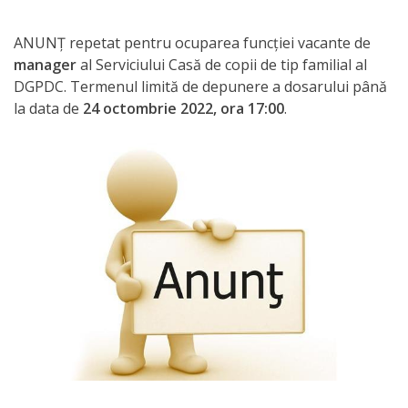
Orarul
audienței
ANUNȚ repetat pentru ocuparea funcției vacante de
manager
al Serviciului Casă de copii de tip familial al
Managementul
DGPDC. Termenul limită de depunere a dosarului până
la data de
24 octombrie 2022, ora 17:00
.
instituției
Planuri
de
activitate
Parteneriate
Proiecte
Rapoarte
de