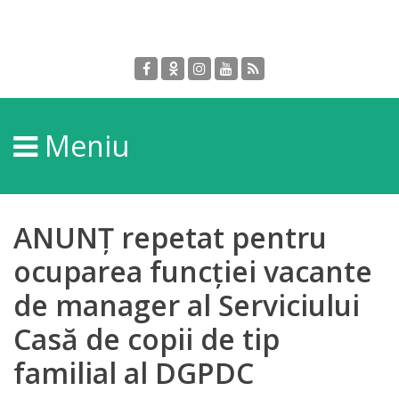
Despre
DGPDC
Meniu
Informații
despre
DGPDC
ANUNȚ repetat pentru
Subdiviziuni/Servicii
ocuparea funcției vacante
de manager al Serviciului
Structura
Casă de copii de tip
Strategia
familial al DGPDC