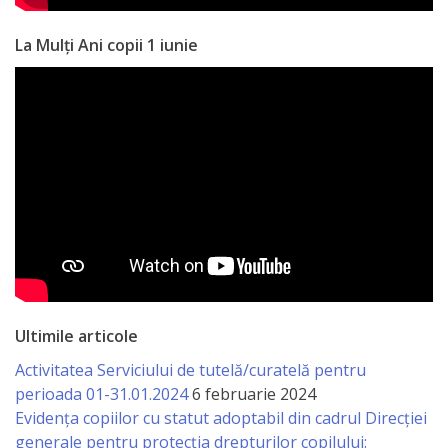
Anticorupție
La Mulți Ani copii 1 iunie
Știri
și
Evenimente
Acte
și
regulamente
Legislație
Ultimile articole
internațională
Activitatea Serviciului de tutelă/curatelă pentru
perioada 01-31.01.2024
6 februarie 2024
Legislație
Evidența copiilor cu statut adoptabil din cadrul Direcției
generale pentru protecția drepturilor copilului: