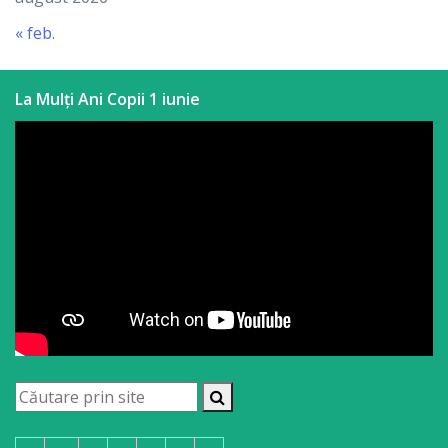
a
« feb.
paginii
web
La Mulți Ani Copii 1 iunie
Contacte