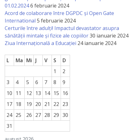
națională
01.02.2024
6 februarie 2024
Acord de colaborare între DGPDC și Open Gate
Acte
International
5 februarie 2024
interne
Certurile între adulți! Impactul devastator asupra
sănătății mintale și fizice ale copiilor
30 ianuarie 2024
Media
Ziua Internațională a Educației
24 ianuarie 2024
Comunicate
L
Ma
Mi
J
V
S
D
de
1
2
presă
3
4
5
6
7
8
9
10
11
12
13
14
15
16
Informații
17
18
19
20
21
22
23
utile
24
25
26
27
28
29
30
Versiunea
31
veche
august 2026