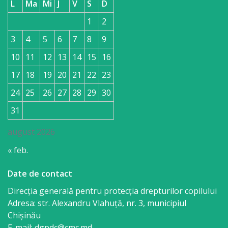
L
Ma
Mi
J
V
S
D
1
2
3
4
5
6
7
8
9
10
11
12
13
14
15
16
17
18
19
20
21
22
23
24
25
26
27
28
29
30
31
august 2026
« feb.
Date de contact
Direcția generală pentru protecția drepturilor copilului
Adresa: str. Alexandru Vlahuţă, nr. 3, municipiul
Chişinău
E-mail: dgpdc@cmc.md