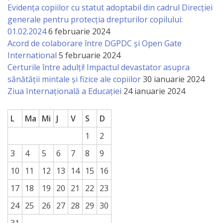
Evidența copiilor cu statut adoptabil din cadrul Direcției
a
generale pentru protecția drepturilor copilului:
paginii
01.02.2024
6 februarie 2024
Acord de colaborare între DGPDC și Open Gate
web
International
5 februarie 2024
Certurile între adulți! Impactul devastator asupra
Contacte
sănătății mintale și fizice ale copiilor
30 ianuarie 2024
Ziua Internațională a Educației
24 ianuarie 2024
L
Ma
Mi
J
V
S
D
1
2
3
4
5
6
7
8
9
10
11
12
13
14
15
16
17
18
19
20
21
22
23
24
25
26
27
28
29
30