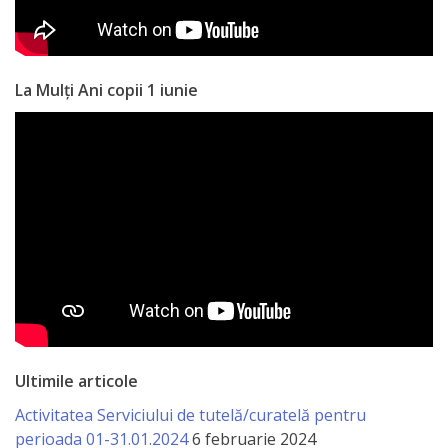
națională
Acte
interne
La Mulți Ani copii 1 iunie
Media
Comunicate
de
presă
Informații
utile
Ultimile articole
Versiunea
Activitatea Serviciului de tutelă/curatelă pentru
veche
perioada 01-31.01.2024
6 februarie 2024