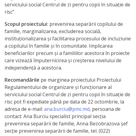
serviciului social Centrul de zi pentru copii în situație de
activitate
risc”.
Scopul proiectului:
prevenirea separării copilului de
Transparență
familie, marginalizarea, excluderea socială,
instituționalizarea și facilitarea procesului de incluziune
Achiziții
a copilului în familie şi în comunitate. Implicarea
publice
beneficiarilor precum și a familiilor acestora în proiecte
care vizează împuternicirea și creșterea nivelului de
Invitații
independență a acestora.
de
Recomandările
pe marginea proiectului
Proiectului
Regulamentului de organizare și funcționare al
participare
serviciului social Centrul de zi pentru copii în situație de
risc pot fi expediate până pe data de 22 octombrie, la
Planuri
adresa de e-mail:
ana.burciu@pmc.md
, persoana de
de
contact: Ana Burciu specialist principal secția
prevenirea separării de familie, Anna Bezobrazova șef
achiziții
secție prevenirea separării de familie, tel. (022)