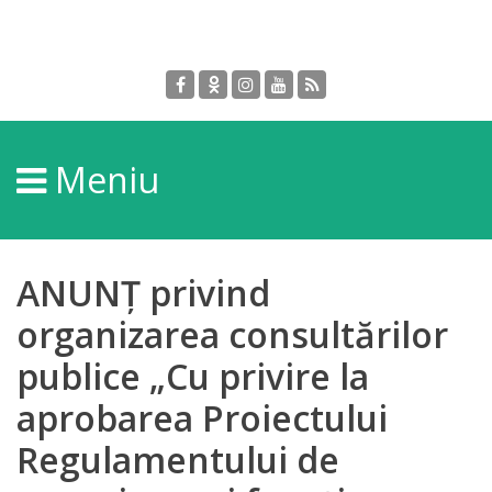
Despre
DGPDC
Meniu
Informații
despre
DGPDC
ANUNŢ privind
Subdiviziuni/Servicii
organizarea consultărilor
publice „Cu privire la
Structura
aprobarea Proiectului
Strategia
Regulamentului de