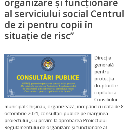
organizare și funcționare
Orarul
al serviciului social Centrul
audienței
de zi pentru copii în
Managementul
situație de risc”
instituției
Planuri
Direcția
de
generală
pentru
activitate
protecția
drepturilor
Parteneriate
copilului a
Consiliului
Proiecte
municipal Chișinău, organizează, începând cu data de 8
octombrie 2021, consultări publice pe marginea
Rapoarte
proiectului ,,Cu privire la aprobarea Proiectului
Regulamentului de organizare și funcționare al
de