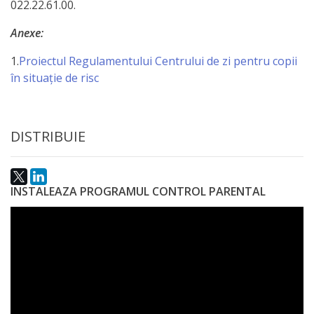
022.22.61.00.
Anticorupție
Anexe:
Știri
1.
Proiectul Regulamentului Centrului de zi pentru copii
și
în situație de risc
Evenimente
DISTRIBUIE
Acte
și
regulamente
INSTALEAZA PROGRAMUL CONTROL PARENTAL
Legislație
internațională
Legislație