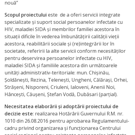
nouă”
activitate
Scopul proiectului
este de a oferi servicii integrate
specializate şi suport social persoanelor infectate cu
Transparență
HIV, maladiei SIDA şi membrilor familiei acestora în
situaţii dificile în vederea îmbunătăţirii calităţii vieţii
Achiziții
acestora, reabilitării sociale şi (re)integrării lor în
publice
societate, referirii la alte servicii conform necesităţilor
pentru deservirea persoanelor infectate cu HIV,
maladiei SIDA şi familiile acestora din următoarele
Invitații
unităţi administrativ-teritoriale: mun. Chișinău,
de
Șoldănești, Rezina, Telenești, Ungheni, Călărași, Orhei,
Strășeni, Nisporeni, Criuleni, Ialoveni, Anenii Noi,
participare
Hâncești, Căușeni, Ștefan Vodă, Dubăsari (parțial).
Planuri
Necesitatea elaborării şi adoptării proiectului de
decizie este
: realizarea Hotărârii Guvernului R.M. nr.
de
1010 din 26.08.2016 pentru aprobarea Regulamentului-
achiziții
cadru privind organizarea şi funcţionarea Centrului