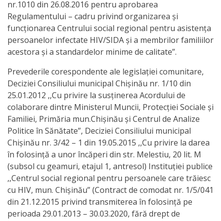
nr.1010 din 26.08.2016 pentru aprobarea
a
Regulamentului – cadru privind organizarea şi
funcţionarea Centrului social regional pentru asistenţa
paginii
persoanelor infectate HIV/SIDA și a membrilor familiilor
web
acestora și a standardelor minime de calitate”.
Prevederile corespondente ale legislaţiei comunitare,
Contacte
Deciziei Consiliului municipal Chișinău nr. 1/10 din
25.01.2012 ,,Cu privire la susținerea Acordului de
colaborare dintre Ministerul Muncii, Protecției Sociale și
Familiei, Primăria mun.Chișinău și Centrul de Analize
Politice în Sănătate”, Deciziei Consiliului municipal
Chișinău nr. 3/42 – 1 din 19.05.2015 ,,Cu privire la darea
în folosință a unor încăperi din str. Melestiu, 20 lit. M
(subsol cu geamuri, etajul 1, antresol) Instituției publice
,,Centrul social regional pentru persoanele care trăiesc
cu HIV, mun. Chișinău” (Contract de comodat nr. 1/5/041
din 21.12.2015 privind transmiterea în folosință pe
perioada 29.01.2013 – 30.03.2020, fără drept de