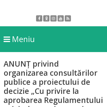
Despre
DGPDC
Meniu
Informații
despre
DGPDC
ANUNȚ privind
Subdiviziuni/Servicii
organizarea consultărilor
publice a proiectului de
Structura
decizie „Cu privire la
Strategia
aprobarea Regulamentului