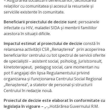
națională
– Asigurarea socializării beneficiarilor, dezvoltarea
relaţiilor cu comunitatea şi accesul la resursele şi
Acte
serviciile existente în comunitate.
interne
Beneficiarii proiectului de decizie sunt
: persoanele
infectate cu HIV, maladiei SIDA şi membrii familiilor
Media
acestora în situaţii dificile.
Impactul estimat al proiectului de decizie
constă în
Comunicate
relansarea activității CSR „Renașterea” prin acoperirea
de
beneficiarilor centrului cu tot spectrul de servicii oferite
de specialiștii – asistent social, psiholog, juristconsult,
presă
kinetoterapeut, pedagog social, care momentan nu
pot fi angajați din lipsa Regulamentului privind
Informații
organizarea şi funcţionarea Centrului Social Regional
„Renașterea”, a statelor de personal și structurii
utile
Centrului în redacție nouă.
Versiunea
Proiectul de decizie este elaborat în conformitate cu
legislaţia în vigoare –
„-,,Hotărârea Guvernului R.M.
veche