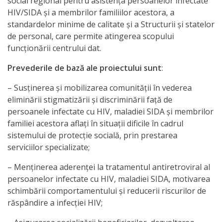
social regional pentru asistenţa persoanelor infectate
Anticorupție
HIV/SIDA și a membrilor familiilor acestora, a
standardelor minime de calitate și a Structurii și statelor
Știri
de personal, care permite atingerea scopului
funcționării centrului dat.
și
Prevederile de bază ale proiectului sunt
:
Evenimente
– Susţinerea şi mobilizarea comunităţii în vederea
Acte
eliminării stigmatizării şi discriminării faţă de
persoanele infectate cu HIV, maladiei SIDA şi membrilor
și
familiei acestora aflaţi în situaţii dificile în cadrul
regulamente
sistemului de protecţie socială, prin prestarea
serviciilor specializate;
Legislație
– Menţinerea aderenţei la tratamentul antiretroviral al
internațională
persoanelor infectate cu HIV, maladiei SIDA, motivarea
schimbării comportamentului şi reducerii riscurilor de
Legislație
răspândire a infecţiei HIV;