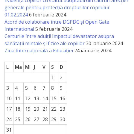
Evidența copiilor cu statut adoptabil din cadrul Direcției
generale pentru protecția drepturilor copilului:
01.02.2024
6 februarie 2024
Acord de colaborare între DGPDC și Open Gate
International
5 februarie 2024
Certurile între adulți! Impactul devastator asupra
sănătății mintale și fizice ale copiilor
30 ianuarie 2024
Ziua Internațională a Educației
24 ianuarie 2024
L
Ma
Mi
J
V
S
D
1
2
3
4
5
6
7
8
9
10
11
12
13
14
15
16
17
18
19
20
21
22
23
24
25
26
27
28
29
30
31