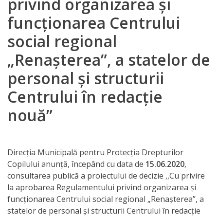
privind organizarea și
Orarul
funcționarea Centrului
audienței
social regional
Managementul
„Renașterea”, a statelor de
instituției
personal și structurii
Planuri
Centrului în redacție
de
nouă”
activitate
Parteneriate
Direcția Municipală pentru Protecția Drepturilor
Copilului anunță, începând cu data de
15.06.2020
,
Proiecte
consultarea publică a proiectului de decizie ,,Cu privire
la aprobarea Regulamentului privind organizarea și
Rapoarte
funcționarea Centrului social regional „Renașterea”, a
statelor de personal și structurii Centrului în redacție
de