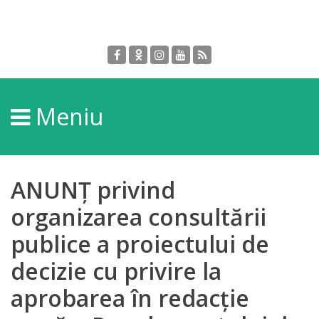
Despre
DGPDC
Meniu
Informații
despre
DGPDC
ANUNȚ privind
Subdiviziuni/Servicii
organizarea consultării
publice a proiectului de
Structura
decizie cu privire la
Strategia
aprobarea în redacție