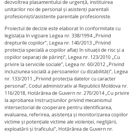
națională
dezvoltrea plasamentului de urgență, instituirea
unitarilor noi de personal și asistenți parentali
Acte
profesioniști/asistente parentale profesioniste.
interne
Proiectul de decizie este elaborat în conformitate cu
legislaţia în vigoare Legea nr. 338/1994 „Privind
Media
drepturile copiilor”, Legea nr. 140/2013 „Privind
protecția specială a copiilor aflați în situații de risc și a
Comunicate
copiilor separați de părinți”, Legea nr. 123/2010 „Cu
privire la serviciile sociale”, Legea nr. 60/2012 „Privind
de
incluziunea socială a persoanelor cu dizabilități”, Legea
presă
nr. 133/2011 „Privind protecția datelor cu caracter
personal”, Codul administrativ al Republicii Moldova nr.
116/2018, Hotărârea de Guvern nr. 270/2014 „Cu privire
Informații
la aprobarea Instrucţiunilor privind mecanismul
utile
intersectorial de cooperare pentru identificarea,
evaluarea, referirea, asistenţa şi monitorizarea copiilor
Versiunea
victime şi potenţiale victime ale violenţei, neglijării,
exploatării şi traficului”, Hotărârea de Guvern nr.
veche