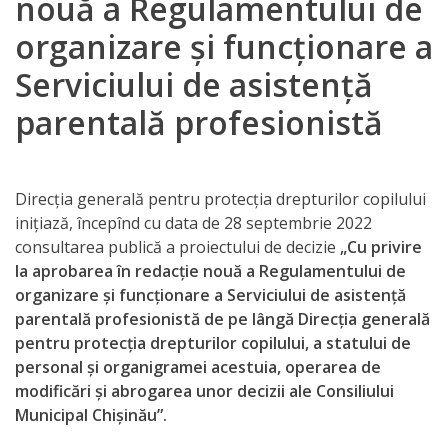
nouă a Regulamentului de
Orarul
organizare și funcționare a
audienței
Serviciului de asistență
Managementul
parentală profesionistă
instituției
Planuri
Direcția generală pentru protecția drepturilor copilului
de
iniţiază, începînd cu data de 28 septembrie 2022
consultarea publică a proiectului de decizie
„Cu privire
activitate
la aprobarea în redacție nouă a Regulamentului de
organizare și funcționare a Serviciului de asistență
Parteneriate
parentală profesionistă de pe lângă Direcția generală
pentru protecția drepturilor copilului, a statului de
Proiecte
personal și organigramei acestuia, operarea de
modificări și abrogarea unor decizii ale Consiliului
Rapoarte
Municipal Chișinău”.
de