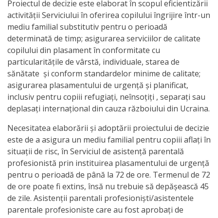
Proiectul de decizie este elaborat în scopul eficientizării
activitate
activității Serviciului în oferirea copilului îngrijire într-un
mediu familial substitutiv pentru o perioadă
determinată de timp; asigurarea serviciilor de calitate
Transparență
copilului din plasament în conformitate cu
particularitățile de vârstă, individuale, starea de
Achiziții
sănătate și conform standardelor minime de calitate;
publice
asigurarea plasamentului de urgență și planificat,
inclusiv pentru copiii refugiați, neînsoțiți , separați sau
Invitații
deplasați internațional din cauza războiului din Ucraina.
de
Necesitatea elaborării şi adoptării proiectului de decizie
este de a asigura un mediu familial pentru copiii aflați în
participare
situații de risc, în Serviciul de asistență parentală
profesionistă prin instituirea plasamentului de urgență
Planuri
pentru o perioadă de până la 72 de ore. Termenul de 72
de
de ore poate fi extins, însă nu trebuie să depăşească 45
de zile. Asistenții parentali profesioniști/asistentele
achiziții
parentale profesioniste care au fost aprobați de