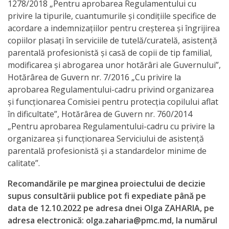
1278/2018 „Pentru aprobarea Regulamentului cu
a
privire la tipurile, cuantumurile și condițiile specifice de
acordare a indemnizațiilor pentru creșterea și îngrijirea
paginii
copiilor plasați în serviciile de tutelă/curatelă, asistență
web
parentală profesionistă și casă de copii de tip familial,
modificarea și abrogarea unor hotărâri ale Guvernului”,
Contacte
Hotărârea de Guvern nr. 7/2016 „Cu privire la
aprobarea Regulamentului-cadru privind organizarea
şi funcţionarea Comisiei pentru protecţia copilului aflat
în dificultate”, Hotărârea de Guvern nr. 760/2014
„Pentru aprobarea Regulamentului-cadru cu privire la
organizarea și funcționarea Serviciului de asistență
parentală profesionistă și a standardelor minime de
calitate”.
Recomandările pe marginea proiectului de decizie
supus consultării publice pot fi expediate până pe
data de 12.10.2022 pe adresa dnei Olga ZAHARIA, pe
adresa electronică: olga.zaharia@pmc.md, la numărul