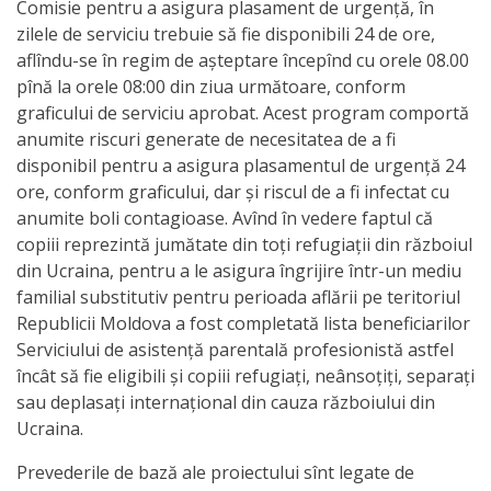
Comisie pentru a asigura plasament de urgență, în
Anticorupție
zilele de serviciu trebuie să fie disponibili 24 de ore,
aflîndu-se în regim de aşteptare începînd cu orele 08.00
Știri
pînă la orele 08:00 din ziua următoare, conform
graficului de serviciu aprobat. Acest program comportă
și
anumite riscuri generate de necesitatea de a fi
Evenimente
disponibil pentru a asigura plasamentul de urgență 24
ore, conform graficului, dar și riscul de a fi infectat cu
Acte
anumite boli contagioase. Avînd în vedere faptul că
copiii reprezintă jumătate din toți refugiații din războiul
și
din Ucraina, pentru a le asigura îngrijire într-un mediu
regulamente
familial substitutiv pentru perioada aflării pe teritoriul
Republicii Moldova a fost completată lista beneficiarilor
Serviciului de asistență parentală profesionistă astfel
Legislație
încât să fie eligibili și copiii refugiați, neânsoțiți, separați
internațională
sau deplasați internațional din cauza războiului din
Ucraina.
Legislație
Prevederile de bază ale proiectului sînt legate de