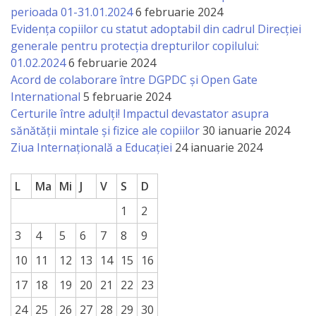
perioada 01-31.01.2024
6 februarie 2024
Evidența copiilor cu statut adoptabil din cadrul Direcției
generale pentru protecția drepturilor copilului:
01.02.2024
6 februarie 2024
Acord de colaborare între DGPDC și Open Gate
International
5 februarie 2024
Certurile între adulți! Impactul devastator asupra
sănătății mintale și fizice ale copiilor
30 ianuarie 2024
Ziua Internațională a Educației
24 ianuarie 2024
L
Ma
Mi
J
V
S
D
1
2
3
4
5
6
7
8
9
10
11
12
13
14
15
16
17
18
19
20
21
22
23
24
25
26
27
28
29
30