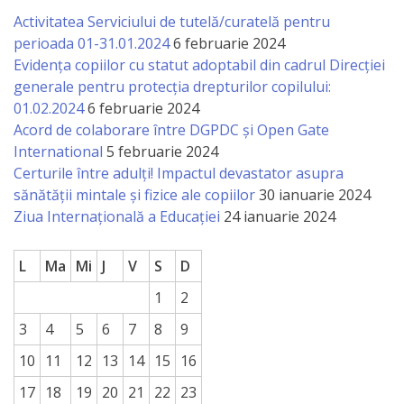
națională
Activitatea Serviciului de tutelă/curatelă pentru
Acte
perioada 01-31.01.2024
6 februarie 2024
Evidența copiilor cu statut adoptabil din cadrul Direcției
interne
generale pentru protecția drepturilor copilului:
01.02.2024
6 februarie 2024
Media
Acord de colaborare între DGPDC și Open Gate
International
5 februarie 2024
Comunicate
Certurile între adulți! Impactul devastator asupra
sănătății mintale și fizice ale copiilor
30 ianuarie 2024
de
Ziua Internațională a Educației
24 ianuarie 2024
presă
L
Ma
Mi
J
V
S
D
Informații
1
2
utile
3
4
5
6
7
8
9
Versiunea
10
11
12
13
14
15
16
17
18
19
20
21
22
23
veche