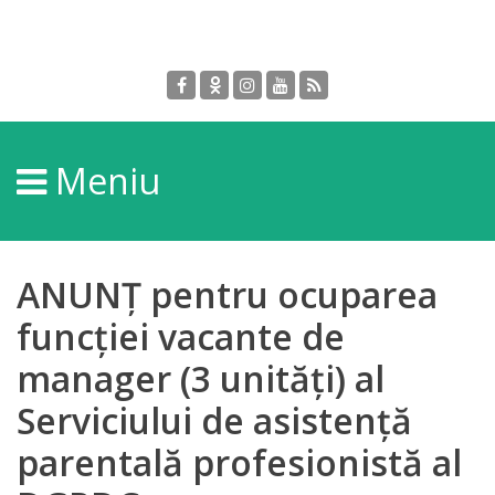
Despre
DGPDC
Meniu
Informații
despre
DGPDC
ANUNȚ pentru ocuparea
Subdiviziuni/Servicii
funcției vacante de
manager (3 unități) al
Structura
Serviciului de asistență
Strategia
parentală profesionistă al