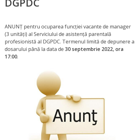
DGPDC
Orarul
audienței
ANUNȚ pentru ocuparea funcției vacante de manager
Managementul
(3 unități) al Serviciului de asistență parentală
instituției
profesionistă al DGPDC. Termenul limită de depunere a
dosarului până la data de
30 septembrie 2022, ora
Planuri
17:00
.
de
activitate
Parteneriate
Proiecte
Rapoarte
de