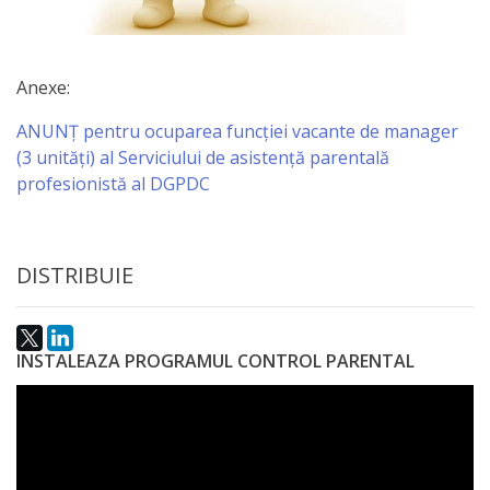
activitate
Transparență
Anexe:
ANUNȚ pentru ocuparea funcției vacante de manager
Achiziții
(3 unități) al Serviciului de asistență parentală
publice
profesionistă al DGPDC
Invitații
DISTRIBUIE
de
participare
INSTALEAZA PROGRAMUL CONTROL PARENTAL
Planuri
de
achiziții