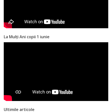
Anticorupție
Știri
și
Evenimente
La Mulți Ani copii 1 iunie
Acte
și
regulamente
Legislație
internațională
Legislație
Ultimile articole