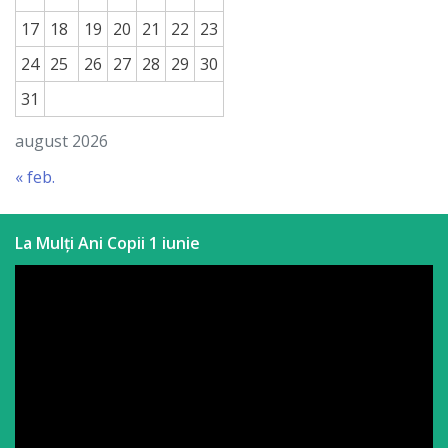
a
17
18
19
20
21
22
23
paginii
24
25
26
27
28
29
30
web
31
august 2026
Contacte
« feb.
La Mulți Ani Copii 1 iunie