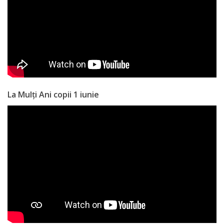
Anticorupție
Știri
și
Evenimente
La Mulți Ani copii 1 iunie
Acte
și
regulamente
Legislație
internațională
Legislație