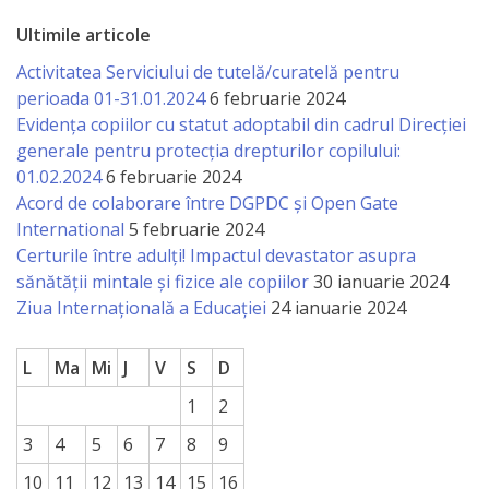
națională
Ultimile articole
Acte
Activitatea Serviciului de tutelă/curatelă pentru
interne
perioada 01-31.01.2024
6 februarie 2024
Evidența copiilor cu statut adoptabil din cadrul Direcției
Media
generale pentru protecția drepturilor copilului:
01.02.2024
6 februarie 2024
Acord de colaborare între DGPDC și Open Gate
Comunicate
International
5 februarie 2024
de
Certurile între adulți! Impactul devastator asupra
sănătății mintale și fizice ale copiilor
30 ianuarie 2024
presă
Ziua Internațională a Educației
24 ianuarie 2024
Informații
L
Ma
Mi
J
V
S
D
utile
1
2
Versiunea
3
4
5
6
7
8
9
veche
10
11
12
13
14
15
16