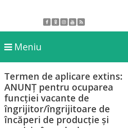
Despre
DGPDC
Meniu
Informații
despre
DGPDC
Termen de aplicare extins:
Subdiviziuni/Servicii
ANUNȚ pentru ocuparea
funcției vacante de
Structura
îngrijitor/îngrijitoare de
Strategia
încăperi de producție și