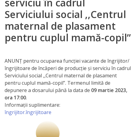
serviciu în cadrul
Orarul
Serviciului social ,,Centrul
audienței
maternal de plasament
Managementul
pentru cuplul mamă-copil”
instituției
Planuri
ANUNȚ pentru ocuparea funcției vacante de îngrijitor/
de
îngrijitoare de încăperi de producție și serviciu în cadrul
Serviciului social ,,Centrul maternal de plasament
activitate
pentru cuplul mamă-copil”. Termenul limită de
depunere a dosarului până la data de
09 martie 2023,
Parteneriate
ora 17:00
.
Informații suplimentare:
Proiecte
îngrijitor.îngrijitoare
Rapoarte
de