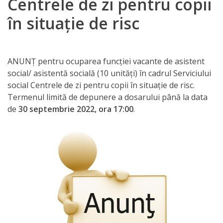
Centrele de zi pentru copii
Orarul
în situație de risc
audienței
Managementul
ANUNȚ pentru ocuparea funcției vacante de asistent
instituției
social/ asistentă socială (10 unități) în cadrul Serviciului
social Centrele de zi pentru copii în situație de risc.
Planuri
Termenul limită de depunere a dosarului până la data
de
de
30 septembrie 2022, ora 17:00
.
activitate
Parteneriate
Proiecte
Rapoarte
de