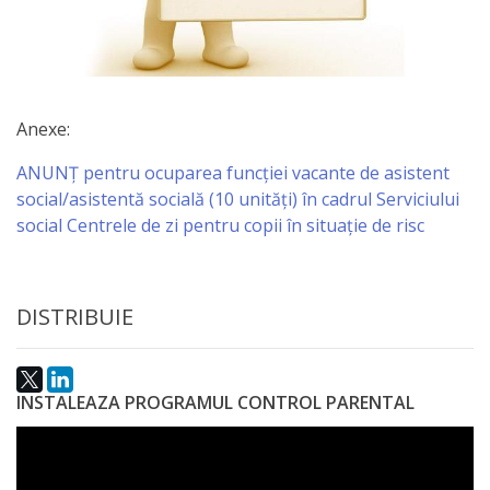
activitate
Transparență
Anexe:
Achiziții
ANUNȚ pentru ocuparea funcției vacante de asistent
publice
social/asistentă socială (10 unități) în cadrul Serviciului
social Centrele de zi pentru copii în situație de risc
Invitații
de
DISTRIBUIE
participare
Planuri
INSTALEAZA PROGRAMUL CONTROL PARENTAL
de
achiziții