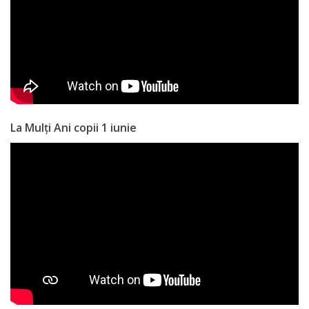
Anticorupție
Știri
și
Evenimente
La Mulți Ani copii 1 iunie
Acte
și
regulamente
Legislație
internațională
Legislație