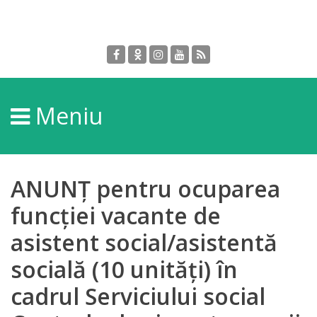
Despre
DGPDC
Meniu
Informații
despre
DGPDC
ANUNȚ pentru ocuparea
Subdiviziuni/Servicii
funcției vacante de
asistent social/asistentă
Structura
socială (10 unități) în
Strategia
cadrul Serviciului social