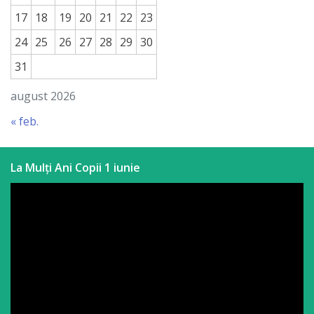
a
17
18
19
20
21
22
23
paginii
24
25
26
27
28
29
30
31
web
august 2026
Contacte
« feb.
La Mulți Ani Copii 1 iunie