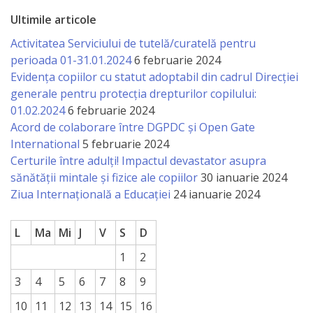
națională
Ultimile articole
Acte
Activitatea Serviciului de tutelă/curatelă pentru
interne
perioada 01-31.01.2024
6 februarie 2024
Evidența copiilor cu statut adoptabil din cadrul Direcției
generale pentru protecția drepturilor copilului:
Media
01.02.2024
6 februarie 2024
Acord de colaborare între DGPDC și Open Gate
Comunicate
International
5 februarie 2024
de
Certurile între adulți! Impactul devastator asupra
sănătății mintale și fizice ale copiilor
30 ianuarie 2024
presă
Ziua Internațională a Educației
24 ianuarie 2024
Informații
L
Ma
Mi
J
V
S
D
utile
1
2
Versiunea
3
4
5
6
7
8
9
veche
10
11
12
13
14
15
16