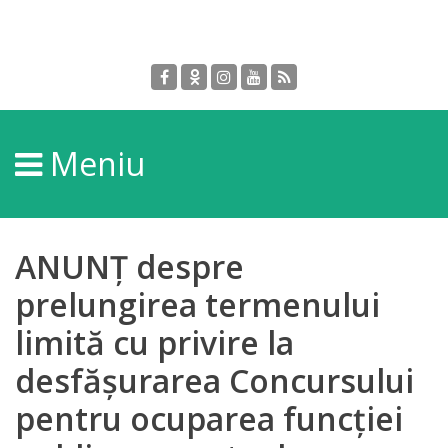
Despre
DGPDC
Meniu
Informații
despre
DGPDC
ANUNȚ despre
Subdiviziuni/Servicii
prelungirea termenului
limită cu privire la
Structura
desfășurarea Concursului
Strategia
pentru ocuparea funcției