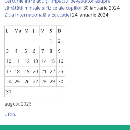
națională
Certurile între adulți! Impactul devastator asupra
sănătății mintale și fizice ale copiilor
30 ianuarie 2024
Acte
Ziua Internațională a Educației
24 ianuarie 2024
interne
L
Ma
Mi
J
V
S
D
Media
1
2
3
4
5
6
7
8
9
Comunicate
10
11
12
13
14
15
16
de
17
18
19
20
21
22
23
presă
24
25
26
27
28
29
30
Informații
31
utile
august 2026
« feb.
Versiunea
veche