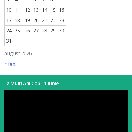
a
10
11
12
13
14
15
16
paginii
17
18
19
20
21
22
23
web
24
25
26
27
28
29
30
31
Contacte
august 2026
« feb.
La Mulți Ani Copii 1 iunie