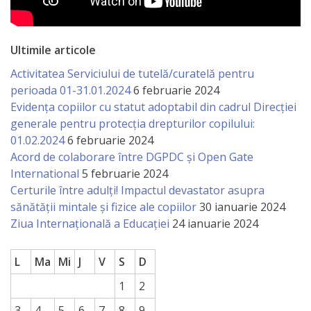
națională
Acte
Ultimile articole
interne
Activitatea Serviciului de tutelă/curatelă pentru
perioada 01-31.01.2024
6 februarie 2024
Media
Evidența copiilor cu statut adoptabil din cadrul Direcției
generale pentru protecția drepturilor copilului:
Comunicate
01.02.2024
6 februarie 2024
de
Acord de colaborare între DGPDC și Open Gate
International
5 februarie 2024
presă
Certurile între adulți! Impactul devastator asupra
sănătății mintale și fizice ale copiilor
30 ianuarie 2024
Informații
Ziua Internațională a Educației
24 ianuarie 2024
utile
L
Ma
Mi
J
V
S
D
Versiunea
1
2
veche
3
4
5
6
7
8
9