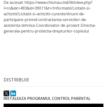
De accesat: https://www.chisinau.md/libtview.php?
activitate
l=ro&idc=493&id=39011&t=/Informatii/Licitatii-si-
achizitii/Licitatii-si-achizitii-curente/Anunt-de-
Transparență
participare-privind-contractarea-serviciilor-de-
asistenta-tehnica-Coordonator-de-proiect-Directia-
generala-pentru-protectia-drepturilor-copilului
Achiziții
publice
Invitații
de
participare
DISTRIBUIE
Planuri
de
INSTALEAZA PROGRAMUL CONTROL PARENTAL
achiziții