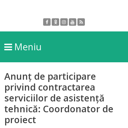
Despre
DGPDC
Meniu
Informații
despre
DGPDC
Anunț de participare
Subdiviziuni/Servicii
privind contractarea
serviciilor de asistență
Structura
tehnică: Coordonator de
Strategia
proiect