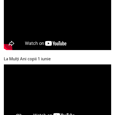
Anticorupție
Știri
și
Evenimente
Acte
La Mulți Ani copii 1 iunie
și
regulamente
Legislație
internațională
Legislație