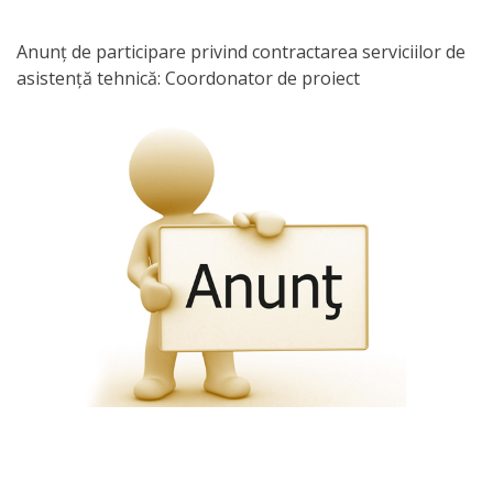
Orarul
audienței
Anunț de participare privind contractarea serviciilor de
asistență tehnică: Coordonator de proiect
Managementul
instituției
Planuri
de
activitate
Parteneriate
Proiecte
Rapoarte
de