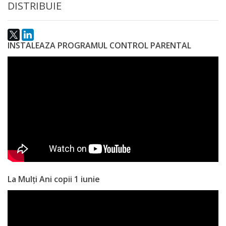
națională
DISTRIBUIE
Acte
interne
INSTALEAZA PROGRAMUL CONTROL PARENTAL
Media
Comunicate
de
presă
Informații
utile
La Mulți Ani copii 1 iunie
Versiunea
veche