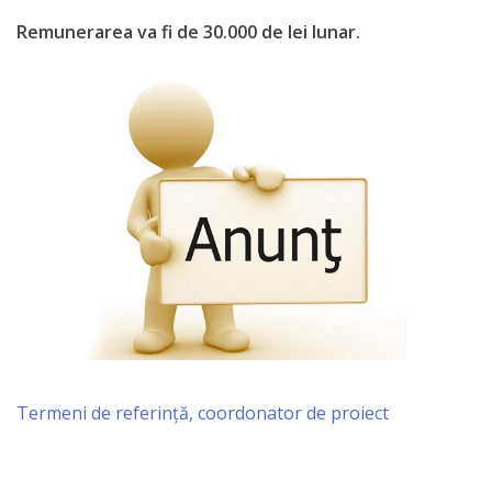
Anticorupție
Remunerarea va fi de 30.000 de lei lunar.
Știri
și
Evenimente
Acte
și
regulamente
Legislație
internațională
Termeni de referință, coordonator de proiect
Legislație