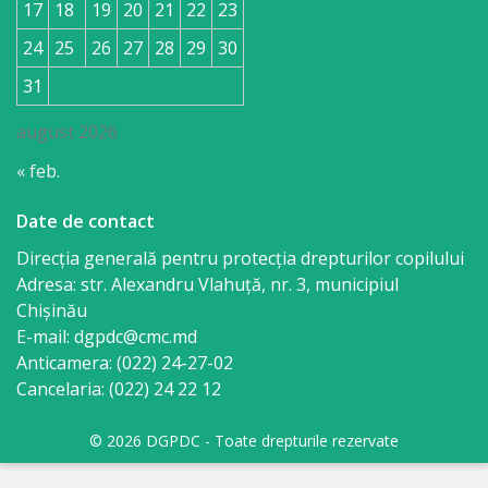
17
18
19
20
21
22
23
24
25
26
27
28
29
30
31
august 2026
« feb.
Date de contact
Direcția generală pentru protecția drepturilor copilului
Adresa: str. Alexandru Vlahuţă, nr. 3, municipiul
Chişinău
E-mail: dgpdc@cmc.md
Anticamera: (022) 24-27-02
Cancelaria: (022) 24 22 12
© 2026 DGPDC - Toate drepturile rezervate