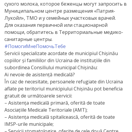
сухого молока, которое беженцы могут запросить в
activitate
Муниципальном центре размещения «Патрия-
Лукойл», ТМО и у семейных участковых врачей.
Transparență
Для оказания первичной или стационарной
помощи, обратитесь в Территориальные медико-
Achiziții
санитарные центры.
#ПомогиМнеПомочьТебе
publice
Servicii specializate acordate de municipiul Chișinău
copiilor și familiilor din Ucraina de instituțiile din
Invitații
subordinea Consiliului municipal Chișinău:
Ai nevoie de asistență medicală?
de
În caz de necesitate, persoanele refugiate din Ucraina
participare
aflate pe teritoriul municipiului Chișinău pot beneficia
gratuit de următoarele servicii:
Planuri
– Asistența medicală primară, oferită de toate
Asociațiile Medicale Teritoriale (AMT);
de
– Asistența medicală spitalicească, oferită de toate
achiziții
IMSP-urile municipale;
– Servicii stomatologice, oferite de cele două Centre