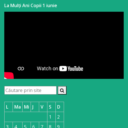
La Mulți Ani Copii 1 iunie
L
Ma
Mi
J
V
S
D
1
2
3
4
5
6
7
8
9