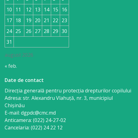
10
11
12
13
14
15
16
17
18
19
20
21
22
23
24
25
26
27
28
29
30
31
august 2026
« feb.
Date de contact
Direcția generală pentru protecția drepturilor copilului
Adresa: str. Alexandru Vlahuţă, nr. 3, municipiul
Chişinău
E-mail: dgpdc@cmc.md
Anticamera: (022) 24-27-02
Cancelaria: (022) 24 22 12