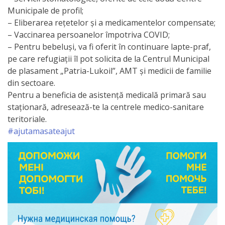
Anticorupție
Municipale de profil;
– Eliberarea rețetelor și a medicamentelor compensate;
– Vaccinarea persoanelor împotriva COVID;
Știri
– Pentru bebeluși, va fi oferit în continuare lapte-praf,
și
pe care refugiații îl pot solicita de la Centrul Municipal
de plasament „Patria-Lukoil”, AMT și medicii de familie
Evenimente
din sectoare.
Pentru a beneficia de asistență medicală primară sau
Acte
staționară, adresează-te la centrele medico-sanitare
și
teritoriale.
#ajutamasateajut
regulamente
Legislație
internațională
Legislație