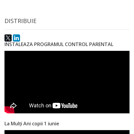
a
paginii
DISTRIBUIE
web
Contacte
INSTALEAZA PROGRAMUL CONTROL PARENTAL
La Mulți Ani copii 1 iunie