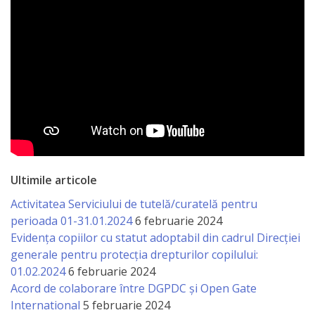
Ultimile articole
Activitatea Serviciului de tutelă/curatelă pentru
perioada 01-31.01.2024
6 februarie 2024
Evidența copiilor cu statut adoptabil din cadrul Direcției
generale pentru protecția drepturilor copilului:
01.02.2024
6 februarie 2024
Acord de colaborare între DGPDC și Open Gate
International
5 februarie 2024