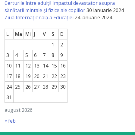
Certurile între adulți! Impactul devastator asupra
sănătății mintale și fizice ale copiilor
30 ianuarie 2024
Ziua Internațională a Educației
24 ianuarie 2024
L
Ma
Mi
J
V
S
D
1
2
3
4
5
6
7
8
9
10
11
12
13
14
15
16
17
18
19
20
21
22
23
24
25
26
27
28
29
30
31
august 2026
« feb.