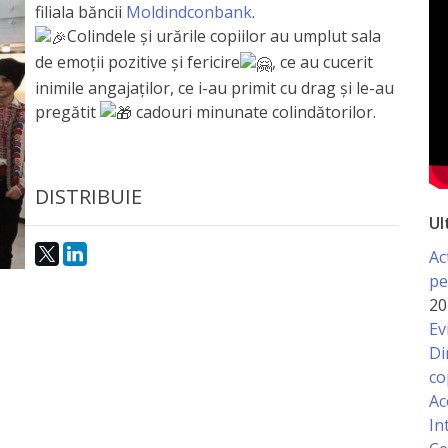
filiala băncii
Moldindconbank
.
Colindele și urările copiilor au umplut sala
de emoții pozitive și fericire
, ce au cucerit
inimile angajaților, ce i-au primit cu drag și le-au
pregătit
cadouri minunate colindătorilor.
DISTRIBUIE
Ul
Ac
pe
20
Ev
Di
co
Ac
In