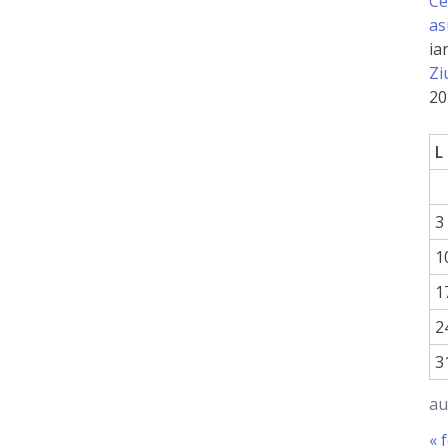
Ce
as
ia
Zi
20
L
3
1
1
2
3
au
« 