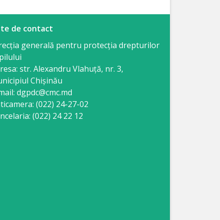
te de contact
recția generală pentru protecția drepturilor
pilului
resa: str. Alexandru Vlahuţă, nr. 3,
nicipiul Chişinău
mail: dgpdc@cmc.md
ticamera: (022) 24-27-02
ncelaria: (022) 24 22 12