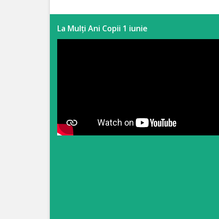
Anticorupție
La Mulți Ani Copii 1 iunie
Știri
și
Evenimente
Acte
și
regulamente
Legislație
internațională
Legislație