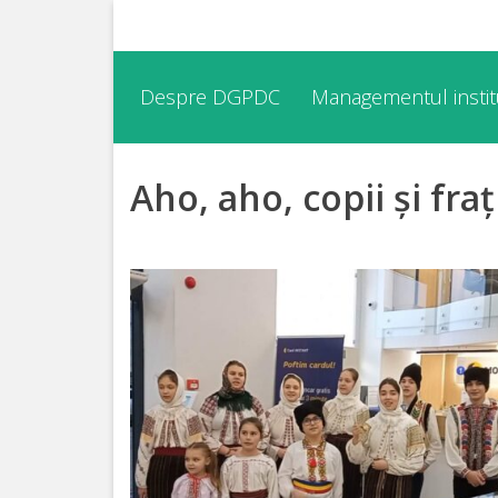
Despre
Despre DGPDC
Managementul institu
DGPDC
Aho, aho, copii și fraț
Informații
despre
DGPDC
Subdiviziuni/Servicii
Structura
Strategia