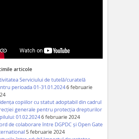
timile articole
tivitatea Serviciului de tutelă/curatelă
ntru perioada 01-31.01.2024
6 februarie
24
idența copiilor cu statut adoptabil din cadrul
recției generale pentru protecția drepturilor
pilului: 01.02.2024
6 februarie 2024
ord de colaborare între DGPDC și Open Gate
ternational
5 februarie 2024