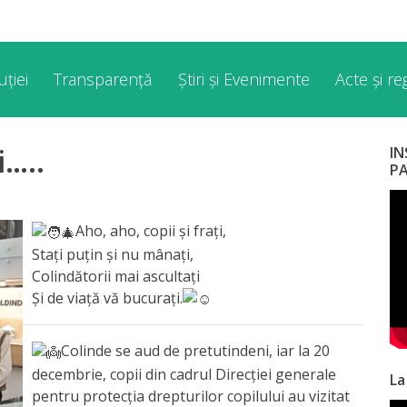
ției
Transparență
Știri și Evenimente
Acte și r
i…..
I
P
Aho, aho, copii și frați,
Stați puțin și nu mânați,
Colindătorii mai ascultați
Și de viață vă bucurați.
Colinde se aud de pretutindeni, iar la 20
decembrie, copii din cadrul Direcției generale
La
pentru protecția drepturilor copilului au vizitat