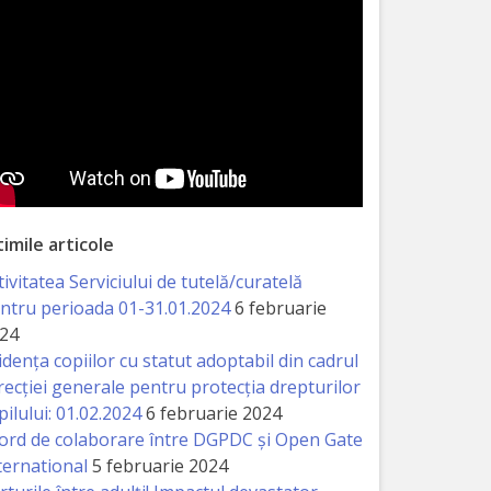
timile articole
tivitatea Serviciului de tutelă/curatelă
ntru perioada 01-31.01.2024
6 februarie
24
idența copiilor cu statut adoptabil din cadrul
recției generale pentru protecția drepturilor
pilului: 01.02.2024
6 februarie 2024
ord de colaborare între DGPDC și Open Gate
ternational
5 februarie 2024