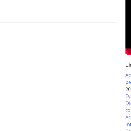
Ul
Ac
pe
20
Ev
Di
co
Ac
In