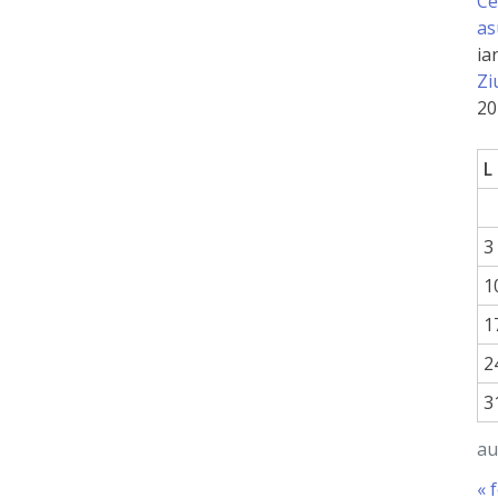
Ce
as
ia
Zi
20
L
3
1
1
2
3
au
« 