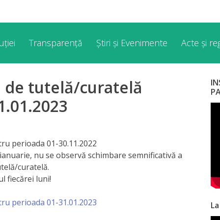
ției
Transparență
Știri și Evenimente
Acte și r
i de tutelă/curatelă
I
P
1.01.2023
ntru perioada 01-30.11.2022
 ianuarie, nu se observă schimbare semnificativă a
utelă/curatelă.
l fiecărei luni!
ntru perioada 01-31.01.2023
La