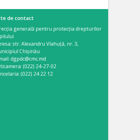
te de contact
recția generală pentru protecția drepturilor
pilului
resa: str. Alexandru Vlahuţă, nr. 3,
nicipiul Chişinău
mail: dgpdc@cmc.md
ticamera: (022) 24-27-02
ncelaria: (022) 24 22 12