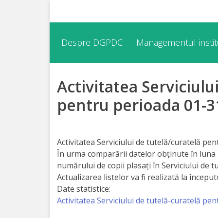
Despre
Despre DGPDC
Managementul institu
DGPDC
Activitatea Serviciulu
Informații
despre
pentru perioada 01-3
DGPDC
Subdiviziuni/Servicii
Activitatea Serviciului de tutelă/curatelă pe
În urma comparării datelor obținute în luna
numărului de copii plasați în Serviciului de t
Structura
Actualizarea listelor va fi realizată la începutu
Date statistice:
Strategia
Activitatea Serviciului de tutelă-curatelă pe