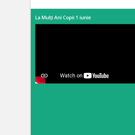
Anticorupție
La Mulți Ani Copii 1 iunie
Știri
și
Evenimente
Acte
și
regulamente
Legislație
internațională
Legislație