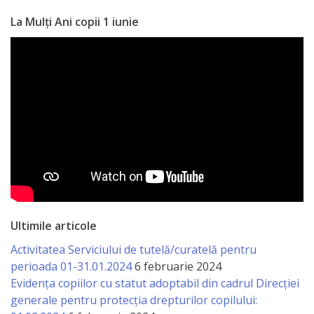
La Mulți Ani copii 1 iunie
Ultimile articole
Activitatea Serviciului de tutelă/curatelă pentru
perioada 01-31.01.2024
6 februarie 2024
Evidența copiilor cu statut adoptabil din cadrul Direcției
generale pentru protecția drepturilor copilului: