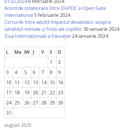
01.02.2024
6 februarie 2024
Acord de colaborare între DGPDC și Open Gate
International
5 februarie 2024
Certurile între adulți! Impactul devastator asupra
sănătății mintale și fizice ale copiilor
30 ianuarie 2024
Ziua Internațională a Educației
24 ianuarie 2024
L
Ma
Mi
J
V
S
D
1
2
3
4
5
6
7
8
9
10
11
12
13
14
15
16
17
18
19
20
21
22
23
24
25
26
27
28
29
30
31
august 2026