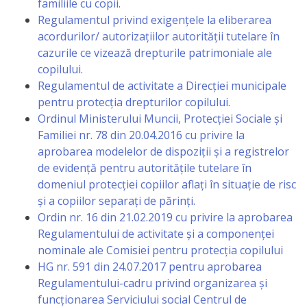
familiile cu copii.
a
Regulamentul privind exigenţele la eliberarea
acordurilor/ autorizațiilor autorităţii tutelare în
paginii
cazurile ce vizează drepturile patrimoniale ale
web
copilului.
Regulamentul de activitate a Direcției municipale
Contacte
pentru protecția drepturilor copilului.
Ordinul
Ministerului Muncii, Protecției Sociale și
Familiei nr. 78 din 20.04.2016 cu privire la
aprobarea modelelor de dispoziții și a registrelor
de evidență pentru autoritățile tutelare în
domeniul protecției copiilor aflați în situație de risc
și a copiilor separați de părinți.
Ordin nr. 16 din 21.02.2019 cu privire la aprobarea
Regulamentului de activitate și a componenței
nominale ale Comisiei pentru protecția copilului
HG nr. 591 din 24.07.2017 pentru aprobarea
Regulamentului-cadru privind organizarea și
funcționarea Serviciului social Centrul de