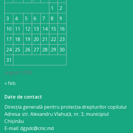
1
2
3
4
5
6
7
8
9
10
11
12
13
14
15
16
17
18
19
20
21
22
23
24
25
26
27
28
29
30
31
august 2026
« feb.
Date de contact
Direcția generală pentru protecția drepturilor copilului
Adresa: str. Alexandru Vlahuţă, nr. 3, municipiul
Chişinău
E-mail: dgpdc@cmc.md