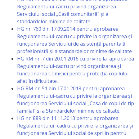
națională
Regulamentului-cadru privind organizarea
Serviciului social „Casă comunitară” și a
Acte
standardelor minime de calitate.
interne
HG nr. 760 din 17.09.2014 pentru aprobarea
Regulamentului-cadru cu privire la organizarea și
Media
funcționarea Serviciului de asistență parentală
profesionistă și a standardelor minime de calitate
Comunicate
HG RM nr. 7 din 20.01.2016 cu privire la aprobarea
Regulamentului-cadru privind organizarea şi
de
funcţionarea Comisiei pentru protecţia copilului
presă
aflat în dificultate
.
HG RM nr. 51 din 17.01.2018 pentru aprobarea
Regulamentului-cadru cu privire la organizarea și
Informații
funcționarea Serviciului social
„
Casă de copii de tip
utile
familial
”
și a Standardelor minime de calitate.
HG nr. 889 din 11.11.2013 pentru aprobarea
Versiunea
Regulamentului -cadru cu privire la organizarea și
funcționarea Serviciului social de sprijin pentru
veche