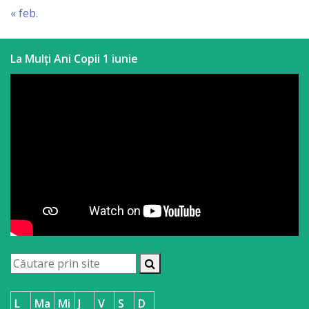
« feb.
La Mulți Ani Copii 1 iunie
L
Ma
Mi
J
V
S
D