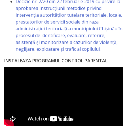
Decizie nr. 2/20 din 22 februarie 2019 cu privire la
aprobarea Instrucțiunii metodice privind
intervenția autorităților tutelare teritoriale, locale,
prestatorilor de servicii sociale din raza
administrației teritorială a municipiului Chișinău în
procesul de identificare, evaluare, referire,
asistență și monitorizare a cazurilor de violență,
neglijare, exploatare și trafic al copilului.
INSTALEAZA PROGRAMUL CONTROL PARENTAL