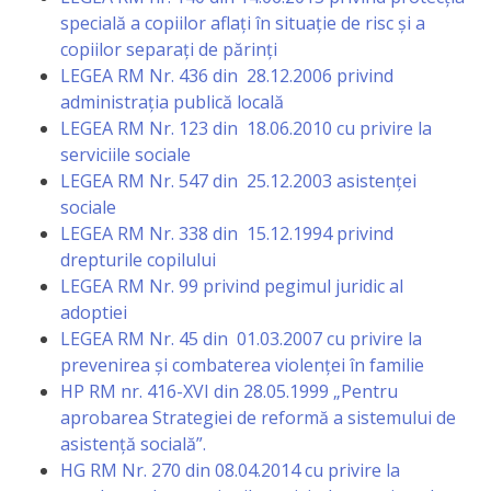
Orarul
specială a copiilor aflaţi în situaţie de risc şi a
audienței
copiilor separaţi de părinţi
LEGEA RM Nr. 436 din 28.12.2006 privind
Managementul
administraţia publică locală
LEGEA RM Nr. 123 din 18.06.2010 cu privire la
instituției
serviciile sociale
LEGEA RM Nr. 547 din 25.12.2003 asistenţei
Planuri
sociale
de
LEGEA RM Nr. 338 din 15.12.1994 privind
drepturile copilului
activitate
LEGEA RM Nr. 99 privind pegimul juridic al
adoptiei
Parteneriate
LEGEA RM Nr. 45 din 01.03.2007 cu privire la
prevenirea şi combaterea violenţei în familie
Proiecte
HP RM nr. 416-XVI din 28.05.1999 „Pentru
aprobarea Strategiei de reformă a sistemului de
Rapoarte
asistenţă socială”.
HG RM Nr. 270 din 08.04.2014 cu privire la
de