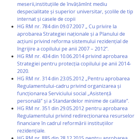
meserii,instituţiile de învăţămînt mediu
Anticorupție
despecialitate şi superior universitar, şcolile de tip
internat şi casele de copii
Știri
HG RM nr. 784 din 09.07.2007 „ Cu privire la
și
aprobarea Strategiei naţionale şi a Planului de
acţiuni privind reforma sistemului rezidenţial de
Evenimente
îngrijire a copilului pe anii 2007 – 2012”.
HG RM nr. 434 din 10.06.2014 privind aprobarea
Acte
Strategiei pentru protecția copilului pe anii 2014-
2020.
și
HG RM nr. 314 din 23.05.2012 „Pentru aprobarea
regulamente
Regulamentului-cadru privind organizarea şi
funcţionarea Serviciului social „Asistenţă
Legislație
personală” şi a Standardelor minime de calitate”.
HG RM nr. 351 din 29.05.2012 pentru aprobarea
internațională
Regulamentului privind redirecţionarea resurselor
financiare în cadrul reformării instituţiilor
Legislație
rezidenţiale.
HG RM nr. 885 din 28.12.2015 pentru aprobarea