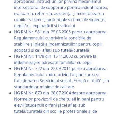
aprobarea Instrucţiunilor privind mecanismul
activitate
intersectorial de cooperare pentru indentificarea,
evaluarea, referirea, asistenţa şi monitorizarea
copiilor victime şi potenţiale victime ale violenţei,
Transparență
neglijării, exploatării şi traficului
HG RM Nr. 581 din 25.05.2006 pentru aprobarea
Achiziții
Regulamentului cu privire la condiţiile de
publice
stabilire şi plată a indemnizaţiilor pentru copiii
adoptaţi şi cei aflaţi sub tutelă/curatelă
Invitații
HG RM Nr. 1478 din 15.11.2002 cu privire la
indemnizaţiile adresate familiilor cu copii
de
HG RM Nr. 722 din 22.09.2011 pentru aprobarea
participare
Regulamentului-cadru privind organizarea şi
funcţionarea Serviciului social „Echipă mobilă” şi a
standardelor minime de calitate
Planuri
HG RM Nr. 870 din 28.07.2004 despre aprobarea
de
Normelor provizorii de cheltuieli în bani pentru
elevii (studenţii) orfani şi cei aflaţi sub
achiziții
tutelă/curatelă din şcolile profesionale şi de