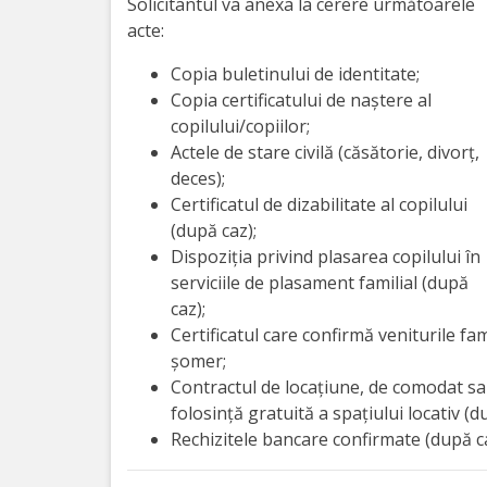
Solicitantul va anexa la cerere următoarele
activitate
acte:
Copia buletinului de identitate;
Transparență
Copia certificatului de naștere al
copilului/copiilor;
Achiziții
Actele de stare civilă (căsătorie, divorț,
deces);
publice
Certificatul de dizabilitate al copilului
(după caz);
Invitații
Dispoziția privind plasarea copilului în
de
serviciile de plasament familial (după
caz);
participare
Certificatul care confirmă veniturile fam
șomer;
Planuri
Contractul de locațiune, de comodat sau
de
folosință gratuită a spațiului locativ (d
Rechizitele bancare confirmate (după ca
achiziții