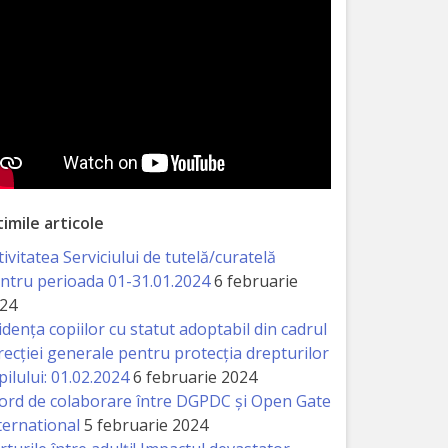
timile articole
tivitatea Serviciului de tutelă/curatelă
ntru perioada 01-31.01.2024
6 februarie
24
idența copiilor cu statut adoptabil din cadrul
recției generale pentru protecția drepturilor
pilului: 01.02.2024
6 februarie 2024
ord de colaborare între DGPDC și Open Gate
ternational
5 februarie 2024