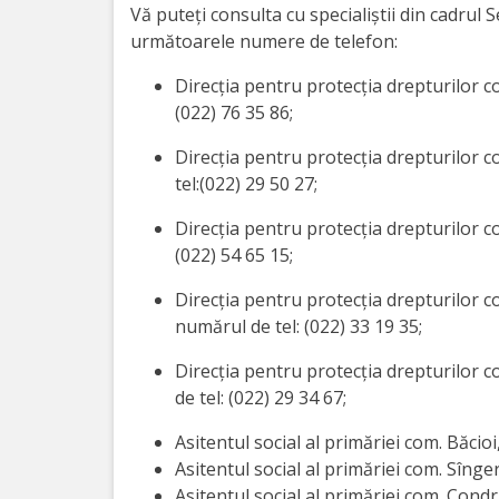
Vă puteți consulta cu specialiștii din cadrul Ser
Anticorupție
următoarele numere de telefon:
Știri
Direcția pentru protecția drepturilor cop
(022) 76 35 86;
și
Direcția pentru protecția drepturilor co
Evenimente
tel:(022) 29 50 27;
Acte
Direcția pentru protecția drepturilor co
(022) 54 65 15;
și
regulamente
Direcția pentru protecția drepturilor co
numărul de tel: (022) 33 19 35;
Legislație
Direcția pentru protecția drepturilor co
internațională
de tel: (022) 29 34 67;
Asitentul social al primăriei com. Băcioi
Legislație
Asitentul social al primăriei com. Sînge
Asitentul social al primăriei com. Condr