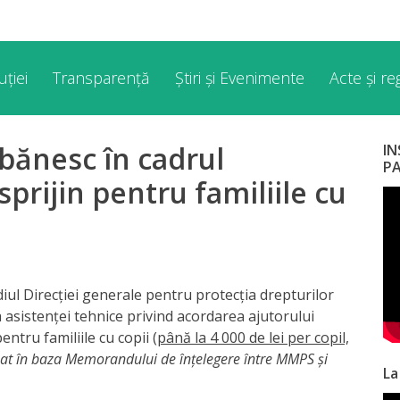
ției
Transparență
Știri și Evenimente
Acte și r
bănesc în cadrul
I
P
 sprijin pentru familiile cu
iul Direcției generale pentru protecția drepturilor
asistenței tehnice privind acordarea ajutorului
pentru familiile cu copii
(până la 4 000 de lei per copil,
zat în baza Memorandului de înțelegere între MMPS și
La