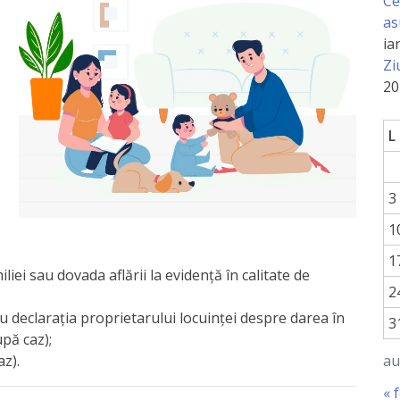
Ce
as
ia
Zi
20
L
3
1
1
iliei sau dovada aflării la evidență în calitate de
2
 declarația proprietarului locuinței despre darea în
3
upă caz);
au
z).
« 