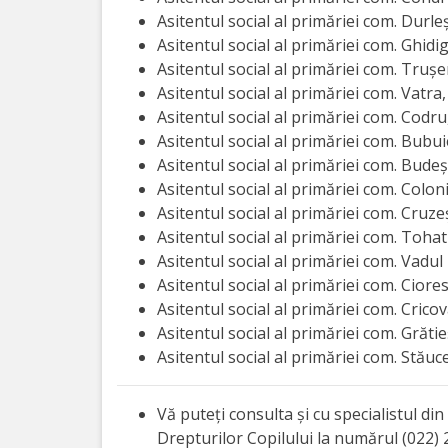
națională
Asitentul social al primăriei com. Durleș
Asitentul social al primăriei com. Ghidig
Acte
Asitentul social al primăriei com. Trușe
interne
Asitentul social al primăriei com. Vatra
Asitentul social al primăriei com. Codru
Media
Asitentul social al primăriei com. Bubui
Asitentul social al primăriei com. Budeș
Comunicate
Asitentul social al primăriei com. Colon
Asitentul social al primăriei com. Cruze
de
Asitentul social al primăriei com. Tohat
presă
Asitentul social al primăriei com. Vadul
Asitentul social al primăriei com. Ciore
Asitentul social al primăriei com. Crico
Informații
Asitentul social al primăriei com. Grătie
utile
Asitentul social al primăriei com. Stăuc
Versiunea
Vă puteți consulta și cu specialistul di
veche
Drepturilor Copilului la numărul (022) 