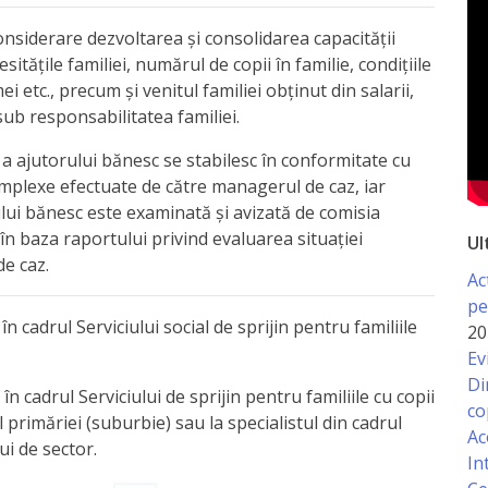
considerare dezvoltarea și consolidarea capacității
sitățile familiei, numărul de copii în familie, condițiile
ei etc., precum și venitul familiei obținut din salarii,
 sub responsabilitatea familiei.
a ajutorului bănesc se stabilesc în conformitate cu
 complexe efectuate de către managerul de caz, iar
lui bănesc este examinată și avizată de comisia
, în baza raportului privind evaluarea situației
Ul
de caz.
Ac
pe
n cadrul Serviciului social de sprijin pentru familiile
20
Ev
Di
 cadrul Serviciului de sprijin pentru familiile cu copii
co
l primăriei (suburbie) sau la specialistul din cadrul
Ac
ui de sector.
In