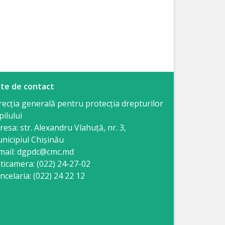
te de contact
recția generală pentru protecția drepturilor
pilului
resa: str. Alexandru Vlahuţă, nr. 3,
nicipiul Chişinău
mail: dgpdc@cmc.md
ticamera: (022) 24-27-02
ncelaria: (022) 24 22 12