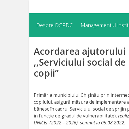
Despre
Despre DGPDC
Managementul institu
DGPDC
Acordarea ajutorului 
Informații
despre
,,Serviciului social de
DGPDC
copii”
Subdiviziuni/Servicii
Primăria municipiului Chișinău prin intermed
Structura
copilului, asigură măsura de implementare a 
bănesc în cadrul Serviciului social de sprijin 
Strategia
în funcție de gradul de vulnerabilitate)
,
reali
UNICEF (2022 – 2026), semnat la 05.08.2022
.