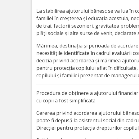
Orarul
La stabilirea ajutorului bănesc se va lua în 
audienței
familiei în creșterea și educația acestuia, nece
de trai, factorii sezonieri, gravitatea problem
Managementul
plăți sociale și alte surse de venit, declarate
instituției
Mărimea, destinația și perioada de acordare 
necesitățile identificate în cadrul evaluării
Planuri
decizia privind acordarea și mărimea ajutoru
de
pentru protecția copilului aflat în dificultate
copilului și familiei prezentat de managerul 
activitate
Parteneriate
Procedura de obținere a ajutorului financiar î
cu copii a fost simplificată.
Proiecte
Cererea privind acordarea ajutorului bănesc în
poate fi depusă la asistentul social din cadru
Rapoarte
Direcției pentru protecția drepturilor copilul
de