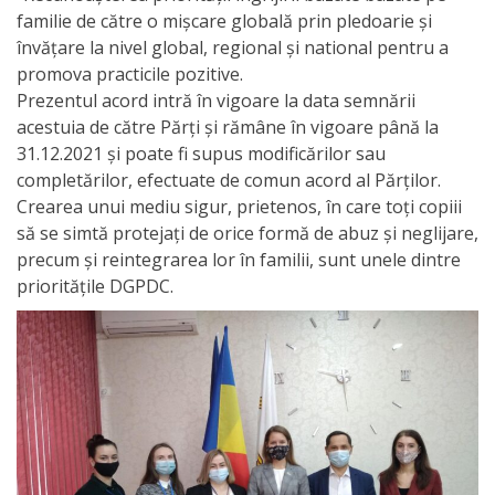
familie de către o mișcare globală prin pledoarie și
Anticorupție
învățare la nivel global, regional și national pentru a
promova practicile pozitive.
Știri
Prezentul acord intră în vigoare la data semnării
și
acestuia de către Părți și rămâne în vigoare până la
31.12.2021 și poate fi supus modificărilor sau
Evenimente
completărilor, efectuate de comun acord al Părților.
Crearea unui mediu sigur, prietenos, în care toți copiii
Acte
să se simtă protejați de orice formă de abuz și neglijare,
și
precum și reintegrarea lor în familii, sunt unele dintre
prioritățile DGPDC.
regulamente
Legislație
internațională
Legislație