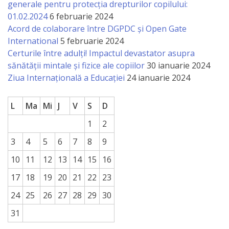
generale pentru protecția drepturilor copilului:
01.02.2024
6 februarie 2024
Acord de colaborare între DGPDC și Open Gate
International
5 februarie 2024
Certurile între adulți! Impactul devastator asupra
sănătății mintale și fizice ale copiilor
30 ianuarie 2024
Ziua Internațională a Educației
24 ianuarie 2024
L
Ma
Mi
J
V
S
D
1
2
3
4
5
6
7
8
9
10
11
12
13
14
15
16
17
18
19
20
21
22
23
24
25
26
27
28
29
30
31