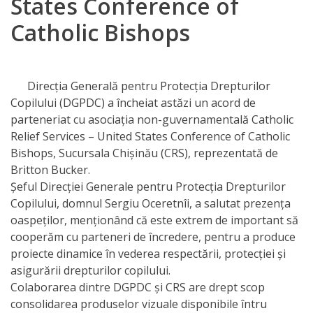
States Conference of
Orarul
Catholic Bishops
audienței
Managementul
Direcția Generală pentru Protecția Drepturilor
instituției
Copilului (DGPDC) a încheiat astăzi un acord de
parteneriat cu asociația non-guvernamentală Catholic
Planuri
Relief Services – United States Conference of Catholic
de
Bishops, Sucursala Chișinău (CRS), reprezentată de
Britton Bucker.
activitate
Șeful Direcției Generale pentru Protecția Drepturilor
Copilului, domnul Sergiu Oceretnîi, a salutat prezența
Parteneriate
oaspeților, menționând că este extrem de important să
cooperăm cu parteneri de încredere, pentru a produce
Proiecte
proiecte dinamice în vederea respectării, protecției și
asigurării drepturilor copilului.
Rapoarte
Colaborarea dintre DGPDC și CRS are drept scop
consolidarea produselor vizuale disponibile întru
de