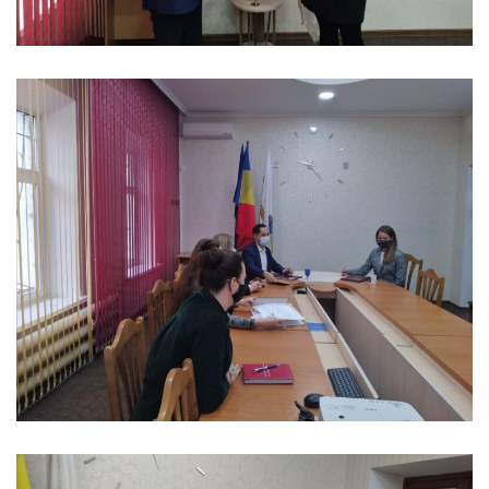
a
paginii
web
Contacte