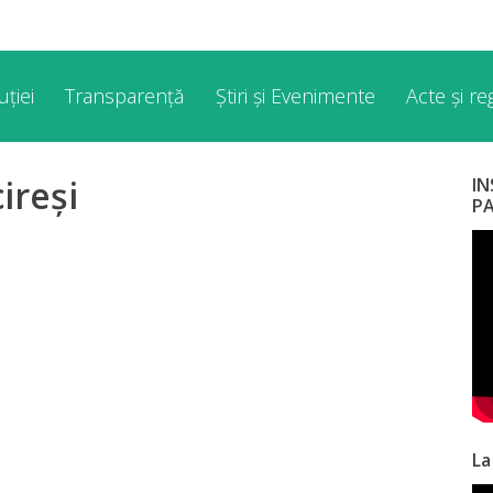
ției
Transparență
Știri și Evenimente
Acte și r
ireși
I
P
La