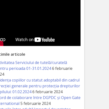
timile articole
tivitatea Serviciului de tutelă/curatelă
ntru perioada 01-31.01.2024
6 februarie
24
idența copiilor cu statut adoptabil din cadrul
recției generale pentru protecția drepturilor
pilului: 01.02.2024
6 februarie 2024
ord de colaborare între DGPDC și Open Gate
ternational
5 februarie 2024