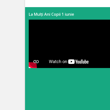
Anticorupție
La Mulți Ani Copii 1 iunie
Știri
și
Evenimente
Acte
și
regulamente
Legislație
internațională
Legislație