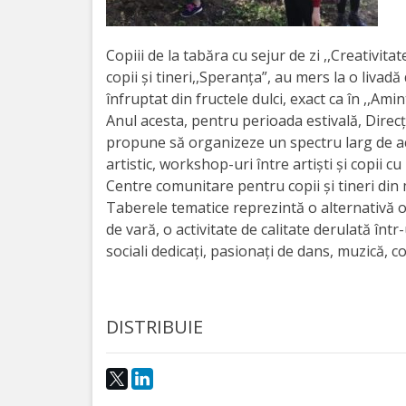
Orarul
audienței
Copiii de la tabăra cu sejur de zi ,,Creativit
copii şi tineri,,Speranţa”, au mers la o livad
Managementul
înfruptat din fructele dulci, exact ca în ,,Amin
instituției
Anul acesta, pentru perioada estivală, Direcț
propune să organizeze un spectru larg de activ
Planuri
artistic, workshop-uri între artiști și copii cu 
Centre comunitare pentru copii și tineri din 
de
Taberele tematice reprezintă o alternativă o
activitate
de vară, o activitate de calitate derulată înt
sociali dedicați, pasionați de dans, muzică, co
Parteneriate
Proiecte
DISTRIBUIE
Rapoarte
de