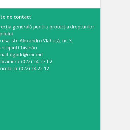
te de contact
recția generală pentru protecția drepturilor
pilului
resa: str. Alexandru Vlahuţă, nr. 3,
nicipiul Chişinău
mail: dgpdc@cmc.md
ticamera: (022) 24-27-02
ncelaria: (022) 24 22 12