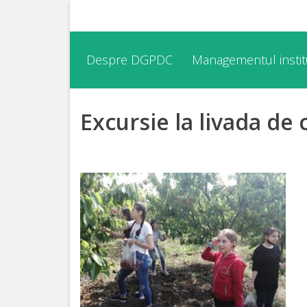
Despre
Despre DGPDC
Managementul institu
DGPDC
Excursie la livada de c
Informații
despre
DGPDC
Subdiviziuni/Servicii
Structura
Strategia