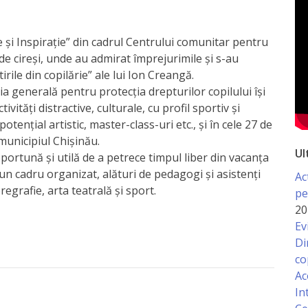
ate şi Inspiraţie” din cadrul Centrului comunitar pentru
ă de cireşi, unde au admirat împrejurimile şi s-au
tirile din copilărie” ale lui Ion Creangă.
ia generală pentru protecția drepturilor copilului își
ități distractive, culturale, cu profil sportiv și
potențial artistic, master-class-uri etc., și în cele 27 de
municipiul Chișinău.
Ul
portună și utilă de a petrece timpul liber din vacanța
r-un cadru organizat, alături de pedagogi și asistenți
Ac
regrafie, arta teatrală și sport.
pe
20
Ev
Di
co
Ac
In