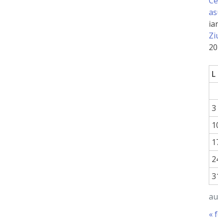
Ce
as
ia
Zi
20
L
3
1
1
2
3
au
« 