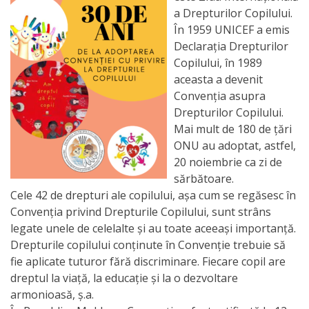
Orarul
a Drepturilor Copilului.
audienței
În 1959 UNICEF a emis
Declarația Drepturilor
Managementul
Copilului, în 1989
aceasta a devenit
instituției
Convenția asupra
Drepturilor Copilului.
Planuri
Mai mult de 180 de ţări
ONU au adoptat, astfel,
de
20 noiembrie ca zi de
activitate
sărbătoare.
Cele 42 de drepturi ale copilului, așa cum se regăsesc în
Parteneriate
Convenția privind Drepturile Copilului, sunt strâns
legate unele de celel
alte și au toate aceeași importanță.
Proiecte
Drepturile copilului conţinute în Convenţie trebuie să
fie aplicate tuturor fără discriminare. Fiecare copil are
dreptul la viaţă, la educaţie şi la o dezvoltare
Rapoarte
armonioasă, ș.a.
de