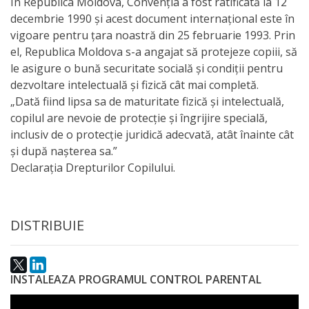
În Republica Moldova, Convenţia a fost ratificată la 12
decembrie 1990 şi acest document internațional este în
activitate
vigoare pentru ţara noastră din 25 februarie 1993. Prin
el, Republica Moldova s-a angajat să protejeze copiii, să
Transparență
le asigure o bună securitate socială şi condiţii pentru
dezvoltare intelectuală şi fizică cât mai completă.
Achiziții
„Dată fiind lipsa sa de maturitate fizică și intelectuală,
publice
copilul are nevoie de protecție și îngrijire specială,
inclusiv de o protecție juridică adecvată, atât înainte cât
și după nașterea sa.”
Invitații
Declarația Drepturilor Copilului.
de
participare
DISTRIBUIE
Planuri
de
INSTALEAZA PROGRAMUL CONTROL PARENTAL
achiziții