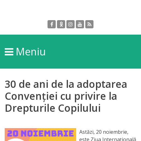
Despre
DGPDC
Meniu
Informații
despre
DGPDC
30 de ani de la adoptarea
Subdiviziuni/Servicii
Convenției cu privire la
Drepturile Copilului
Structura
Strategia
Astăzi, 20 noiembrie,
este Ziua Internaţională