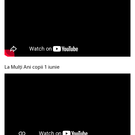
Anticorupție
Știri
și
Evenimente
Acte
La Mulți Ani copii 1 iunie
și
regulamente
Legislație
internațională
Legislație