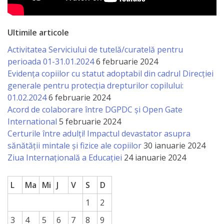
națională
Acte
Ultimile articole
interne
Activitatea Serviciului de tutelă/curatelă pentru
perioada 01-31.01.2024
6 februarie 2024
Media
Evidența copiilor cu statut adoptabil din cadrul Direcției
generale pentru protecția drepturilor copilului:
Comunicate
01.02.2024
6 februarie 2024
Acord de colaborare între DGPDC și Open Gate
de
International
5 februarie 2024
presă
Certurile între adulți! Impactul devastator asupra
sănătății mintale și fizice ale copiilor
30 ianuarie 2024
Informații
Ziua Internațională a Educației
24 ianuarie 2024
utile
L
Ma
Mi
J
V
S
D
Versiunea
1
2
veche
3
4
5
6
7
8
9