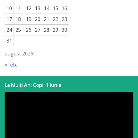
a
10
11
12
13
14
15
16
paginii
17
18
19
20
21
22
23
web
24
25
26
27
28
29
30
31
Contacte
august 2026
« feb.
La Mulți Ani Copii 1 iunie