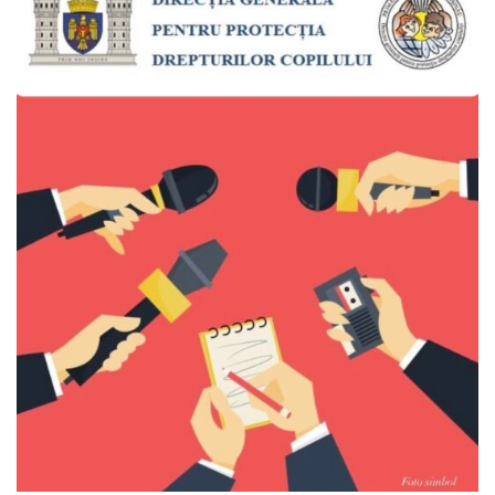
Anticorupție
Știri
și
Evenimente
Acte
și
regulamente
Legislație
internațională
Legislație