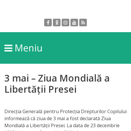
Despre
DGPDC
Meniu
Informații
despre
DGPDC
3 mai – Ziua Mondială a
Subdiviziuni/Servicii
Libertăţii Presei
Structura
Direcția Generală pentru Protecția Drepturilor Copilului
Strategia
informează că ziua de 3 mai a fost declarată Ziua
Mondială a Libertăţii Presei. La data de 23 decembrie