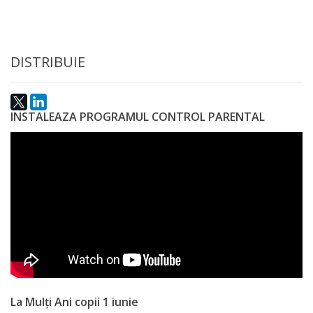
națională
Acte
interne
DISTRIBUIE
Media
INSTALEAZA PROGRAMUL CONTROL PARENTAL
Comunicate
de
presă
Informații
utile
Versiunea
La Mulți Ani copii 1 iunie
veche