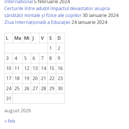
International
5 februarie 2024
Certurile între adulți! Impactul devastator asupra
sănătății mintale și fizice ale copiilor
30 ianuarie 2024
Ziua Internațională a Educației
24 ianuarie 2024
L
Ma
Mi
J
V
S
D
1
2
3
4
5
6
7
8
9
10
11
12
13
14
15
16
17
18
19
20
21
22
23
24
25
26
27
28
29
30
31
august 2026
« feb.