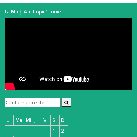
La Mulți Ani Copii 1 iunie
L
Ma
Mi
J
V
S
D
1
2