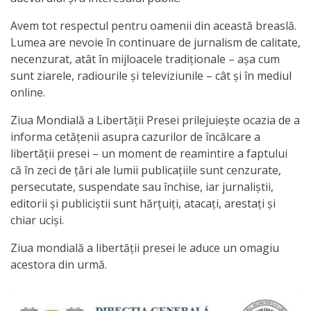
activitate
Avem tot respectul pentru oamenii din această breaslă.
Lumea are nevoie în continuare de jurnalism de calitate,
Transparență
necenzurat, atât în mijloacele tradiționale – așa cum
sunt ziarele, radiourile și televiziunile – cât și în mediul
Achiziții
online.
publice
Ziua Mondială a Libertăţii Presei prilejuieşte ocazia de a
informa cetăţenii asupra cazurilor de încălcare a
Invitații
libertăţii presei – un moment de reamintire a faptului
că în zeci de ţări ale lumii publicaţiile sunt cenzurate,
de
persecutate, suspendate sau închise, iar jurnaliştii,
participare
editorii şi publiciştii sunt hărţuiţi, atacaţi, arestaţi şi
chiar ucişi.
Planuri
Ziua mondială a libertății presei le aduce un omagiu
de
acestora din urmă.
achiziții