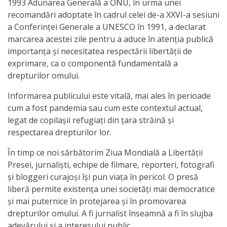
Orarul
1993 Adunarea Generală a ONU, în urma unei
recomandări adoptate în cadrul celei de-a XXVI-a sesiuni
audienței
a Conferinţei Generale a UNESCO în 1991, a declarat
marcarea acestei zile pentru a aduce în atenţia publică
Managementul
importanţa şi necesitatea respectării libertăţii de
instituției
exprimare, ca o componentă fundamentală a
drepturilor omului.
Planuri
Informarea publicului este vitală, mai ales în perioade
de
cum a fost pandemia sau cum este contextul actual,
legat de copilașii refugiați din țara străină și
activitate
respectarea drepturilor lor.
Parteneriate
În timp ce noi sărbătorim Ziua Mondială a Libertății
Presei, jurnaliști, echipe de filmare, reporteri, fotografi
și bloggeri curajoși își pun viața în pericol. O presă
Proiecte
liberă permite existența unei societăți mai democratice
și mai puternice în protejarea și în promovarea
Rapoarte
drepturilor omului. A fi jurnalist înseamnă a fi în slujba
de
adevărului şi a interesului public.