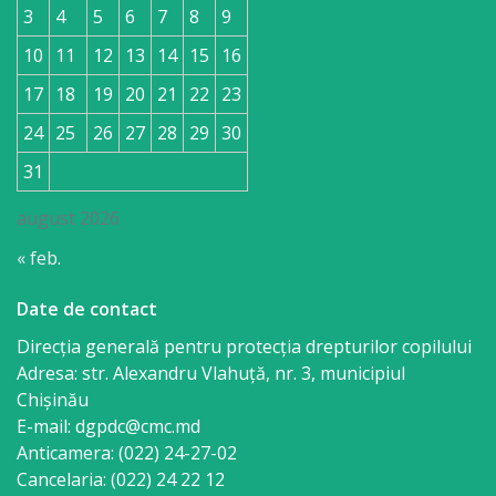
3
4
5
6
7
8
9
10
11
12
13
14
15
16
17
18
19
20
21
22
23
24
25
26
27
28
29
30
31
august 2026
« feb.
Date de contact
Direcția generală pentru protecția drepturilor copilului
Adresa: str. Alexandru Vlahuţă, nr. 3, municipiul
Chişinău
E-mail: dgpdc@cmc.md
Anticamera: (022) 24-27-02
Cancelaria: (022) 24 22 12