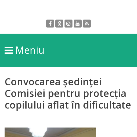
Despre
DGPDC
Meniu
Informații
despre
DGPDC
Convocarea ședinței
Subdiviziuni/Servicii
Comisiei pentru protecția
copilului aflat în dificultate
Structura
Strategia