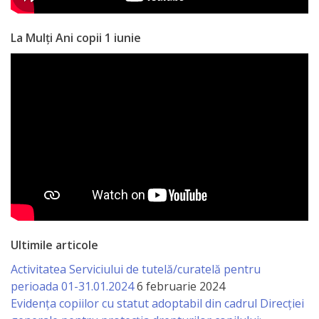
națională
Acte
La Mulți Ani copii 1 iunie
interne
Media
Comunicate
de
presă
Informații
Ultimile articole
utile
Activitatea Serviciului de tutelă/curatelă pentru
Versiunea
perioada 01-31.01.2024
6 februarie 2024
Evidența copiilor cu statut adoptabil din cadrul Direcției
veche