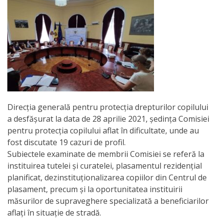
Orarul
audienței
Managementul
instituției
Planuri
de
Direcția generală pentru protecția drepturilor copilului
a desfășurat la data de 28 aprilie 2021, ședința Comisiei
activitate
pentru protecția copilului aflat în dificultate, unde au
fost discutate 19 cazuri de profil.
Parteneriate
Subiectele examinate de membrii Comisiei se referă la
instituirea tutelei și curatelei, plasamentul rezidenţial
Proiecte
planificat, dezinstituţionalizarea copiilor din Centrul de
plasament, precum și la oportunitatea instituirii
Rapoarte
măsurilor de supraveghere specializată a beneficiarilor
aflați în situație de stradă.
de