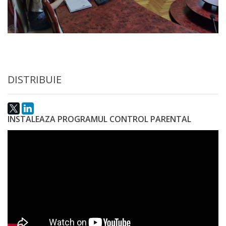
Anticorupție
Știri
și
Evenimente
DISTRIBUIE
Acte
și
INSTALEAZA PROGRAMUL CONTROL PARENTAL
regulamente
Legislație
internațională
Legislație