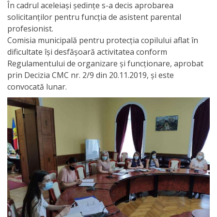
În cadrul aceleiași ședințe s-a decis aprobarea
activitate
solicitanților pentru funcția de asistent parental
profesionist.
Transparență
Comisia municipală pentru protecția copilului aflat în
dificultate îşi desfăşoară activitatea conform
Regulamentului de organizare şi funcţionare, aprobat
Achiziții
prin Decizia CMC nr. 2/9 din 20.11.2019, şi este
publice
convocată lunar.
Invitații
de
participare
Planuri
de
achiziții