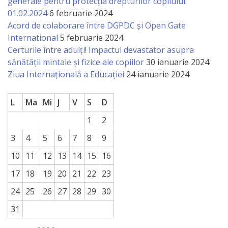
generale pentru protecția drepturilor copilului:
a
01.02.2024
6 februarie 2024
Acord de colaborare între DGPDC și Open Gate
paginii
International
5 februarie 2024
web
Certurile între adulți! Impactul devastator asupra
sănătății mintale și fizice ale copiilor
30 ianuarie 2024
Ziua Internațională a Educației
24 ianuarie 2024
Contacte
L
Ma
Mi
J
V
S
D
1
2
3
4
5
6
7
8
9
10
11
12
13
14
15
16
17
18
19
20
21
22
23
24
25
26
27
28
29
30
31